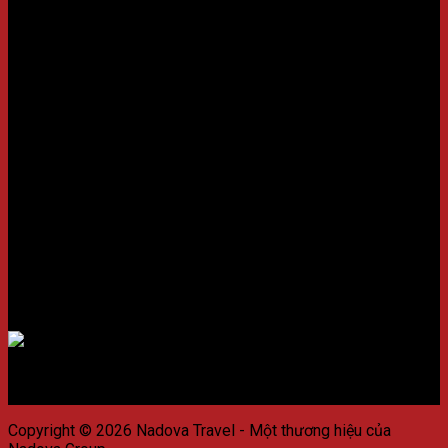
Thông tin
Giới thiệu công ty
Chính sách đặt tour
Chính sách bảo mật
Liên hệ
Kết nối với chúng tôi
Chấp nhận thanh toán
Copyright © 2026 Nadova Travel - Một thương hiệu của