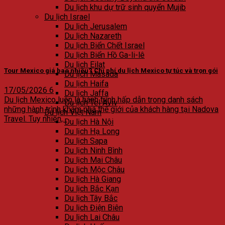
Du lịch khu dự trữ sinh quyển Mujib
Du lịch Israel
Du lịch Jerusalem
Du lịch Nazareth
Du lịch Biển Chết Israel
Du lịch Biển Hồ Ga-li-lê
Du lịch Eilat
Tour Mexico giá bao nhiêu? Chi phí du lịch Mexico tự túc và trọn gói
Du lịch Masada
Du lịch Haifa
17/05/2026
6
Du lịch Jaffa
Du lịch Mexico luôn là hành trình hấp dẫn trong danh sách
Du lịch Tel Aviv
những hành trình khám phá thế giới của khách hàng tại Nadova
Du lịch Việt Nam
Travel. Tuy nhiên,...
Du lịch Hà Nội
Du lịch Hạ Long
Du lịch Sapa
Du lịch Ninh Bình
Du lịch Mai Châu
Du lịch Mộc Châu
Du lịch Hà Giang
Du lịch Bắc Kạn
Du lịch Tây Bắc
Du lịch Điện Biên
Du lịch Lai Châu