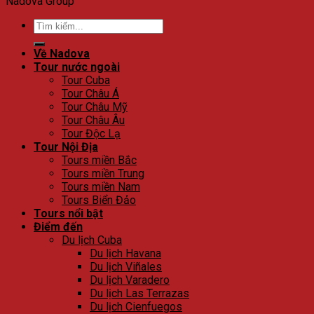
Nadova Group
Về Nadova
Tour nước ngoài
Tour Cuba
Tour Châu Á
Tour Châu Mỹ
Tour Châu Âu
Tour Độc Lạ
Tour Nội Địa
Tours miền Bắc
Tours miền Trung
Tours miền Nam
Tours Biển Đảo
Tours nổi bật
Điểm đến
Du lịch Cuba
Du lịch Havana
Du lịch Viñales
Du lịch Varadero
Du lịch Las Terrazas
Du lịch Cienfuegos