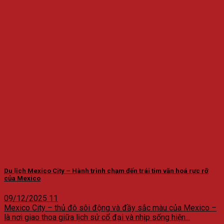
Du lịch Mexico City – Hành trình chạm đến trái tim văn hoá rực rỡ
của Mexico
09/12/2025
11
Mexico City – thủ đô sôi động và đầy sắc màu của Mexico –
là nơi giao thoa giữa lịch sử cổ đại và nhịp sống hiện...