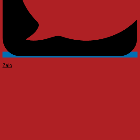
Messenger