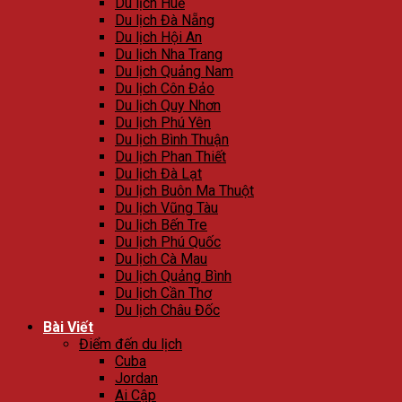
Du lịch Huế
Du lịch Đà Nẵng
Du lịch Hội An
Du lịch Nha Trang
Du lịch Quảng Nam
Du lịch Côn Đảo
Du lịch Quy Nhơn
Du lịch Phú Yên
Du lịch Bình Thuận
Du lịch Phan Thiết
Du lịch Đà Lạt
Du lịch Buôn Ma Thuột
Du lịch Vũng Tàu
Du lịch Bến Tre
Du lịch Phú Quốc
Du lịch Cà Mau
Du lịch Quảng Bình
Du lịch Cần Thơ
Du lịch Châu Đốc
Bài Viết
Điểm đến du lịch
Cuba
Jordan
Ai Cập