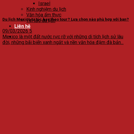
Israel
Kinh nghiệm du lịch
Văn hóa ẩm thực
Du lịch Mexico tự túc hay theo tour? Lựa chọn nào phù hợp với bạn?
Tin tức du lịch
Liên hệ
09/03/2026
5
Mexico là một đất nước rực rỡ với những di tích lịch sử lâu
đời, những bãi biển xanh ngắt và nền văn hóa đậm đà bản...