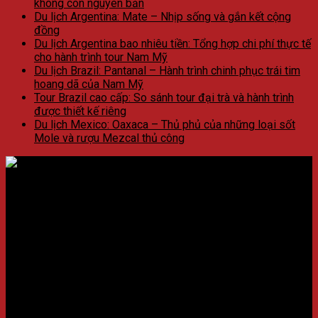
không còn nguyên bản
Du lịch Argentina: Mate – Nhịp sống và gắn kết cộng
đồng
Du lịch Argentina bao nhiêu tiền: Tổng hợp chi phí thực tế
cho hành trình tour Nam Mỹ
Du lịch Brazil: Pantanal – Hành trình chinh phục trái tim
hoang dã của Nam Mỹ
Tour Brazil cao cấp: So sánh tour đại trà và hành trình
được thiết kế riêng
Du lịch Mexico: Oaxaca – Thủ phủ của những loại sốt
Mole và rượu Mezcal thủ công
Địa chỉ:
Số 59 Xã Đàn, Quận Đống Đa, ​​Hà Nội, Việt Nam
Điện thoại:
02438721873
/
Hotline:
0981237915
CÔNG TY CỔ PHẦN NADOVA GROUP
Mã Số Doanh Nghiệp: 0110133362
Do Sở Kế Hoạch & Đầu Tư TP Hà Nội cấp ngày 28/09/2022;
ĐDPL: Ông Nguyễn Đình Thắng - Chức vụ: Giám Đốc