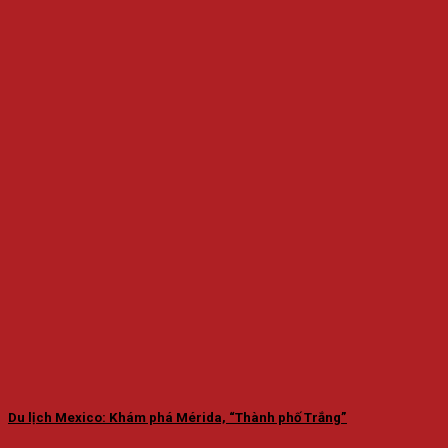
Du lịch Mexico: Khám phá Mérida, “Thành phố Trắng”