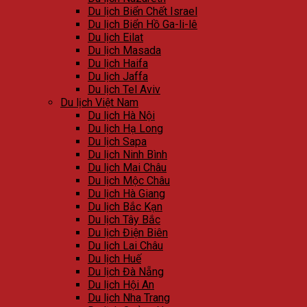
Du lịch Biển Chết Israel
Du lịch Biển Hồ Ga-li-lê
Du lịch Eilat
Du lịch Masada
Du lịch Haifa
Du lịch Jaffa
Du lịch Tel Aviv
Du lịch Việt Nam
Du lịch Hà Nội
Du lịch Hạ Long
Du lịch Sapa
Du lịch Ninh Bình
Du lịch Mai Châu
Du lịch Mộc Châu
Du lịch Hà Giang
Du lịch Bắc Kạn
Du lịch Tây Bắc
Du lịch Điện Biên
Du lịch Lai Châu
Du lịch Huế
Du lịch Đà Nẵng
Du lịch Hội An
Du lịch Nha Trang