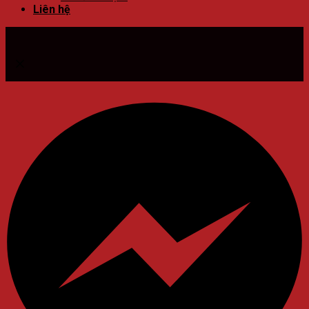
Liên hệ