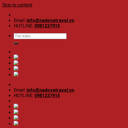
Skip to content
Email:
info@nadovatravel.vn
HOTLINE:
0981237915
Email:
info@nadovatravel.vn
HOTLINE:
0981237915