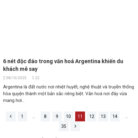
6 nét độc đáo trong văn hoá Argentina khiến du
khách mê say
08/10/2025
22
Argentina là đất nước nơi nhiệt huyết, nghệ thuật và truyền thống
hòa quyện thành một bản sắc riêng biệt. Văn hoá nơi đây vừa
mang hơi...
1
…
8
9
10
11
12
13
14
…
35