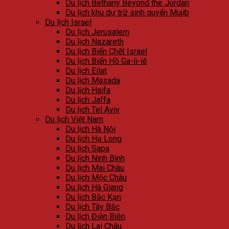
Du lịch Bethany Beyond the Jordan
Du lịch khu dự trữ sinh quyển Mujib
Du lịch Israel
Du lịch Jerusalem
Du lịch Nazareth
Du lịch Biển Chết Israel
Du lịch Biển Hồ Ga-li-lê
Du lịch Eilat
Du lịch Masada
Du lịch Haifa
Du lịch Jaffa
Du lịch Tel Aviv
Du lịch Việt Nam
Du lịch Hà Nội
Du lịch Hạ Long
Du lịch Sapa
Du lịch Ninh Bình
Du lịch Mai Châu
Du lịch Mộc Châu
Du lịch Hà Giang
Du lịch Bắc Kạn
Du lịch Tây Bắc
Du lịch Điện Biên
Du lịch Lai Châu