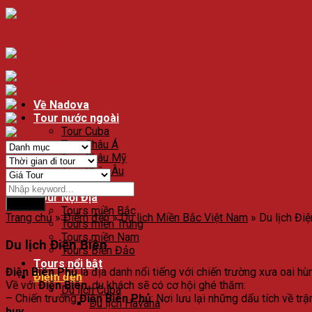
Về Nadova
Tour nước ngoài
Tour Cuba
Tour Châu Á
Tour Châu Mỹ
Tour Châu Âu
Tour Độc Lạ
Tour Nội Địa
Search
Tours miền Bắc
Trang chủ
»
Điểm đến
»
Du lịch Miền Bắc Việt Nam
»
Du lịch Điệ
Tours miền Trung
Tours miền Nam
Du lịch Điện Biên
Tours Biển Đảo
Tours nổi bật
Điện Biên Phủ
là địa danh nổi tiếng với chiến trường xưa oai h
Điểm đến
Về với
Điện Biên
, du khách sẽ có cơ hội ghé thăm:
Du lịch Cuba
– Chiến trường
Điện Biên Phủ
: Nơi lưu lại những dấu tích về tr
Du lịch Havana
huy,
…