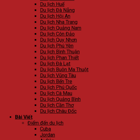
Du lịch Huế
Du lịch Đà Nẵng
Du lịch Hội An
Du lịch Nha Trang
Du lịch Quảng Nam
Du lịch Côn Đảo
Du lịch Quy Nhơn
Du lịch Phú Yên
Du lịch Bình Thuận
Du lịch Phan Thiết
Du lịch Đà Lạt
Du lịch Buôn Ma Thuột
Du lịch Vũng Tàu
Du lịch Bến Tre
Du lịch Phú Quốc
Du lịch Cà Mau
Du lịch Quảng Bình
Du lịch Cần Thơ
Du lịch Châu Đốc
Bài Viết
Điểm đến du lịch
Cuba
Jordan