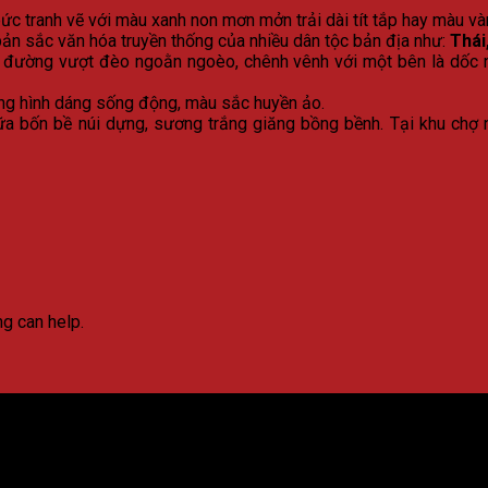
c tranh vẽ với màu xanh non mơn mởn trải dài tít tắp hay màu vàn
bản sắc văn hóa truyền thống của nhiều dân tộc bản địa như:
Thái
 đường vượt đèo ngoằn ngoèo, chênh vênh với một bên là dốc n
ng hình dáng sống động, màu sắc huyền ảo.
iữa bốn bề núi dựng, sương trắng giăng bồng bềnh. Tại khu chợ 
ng can help.