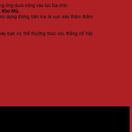
g óng dưới nắng vào lúc lúa chín.
, Khơ Mú
,…
úi dựng đứng, bên kia là vực sâu thăm thẳm
này bạn có thể thưởng thức xôi, thắng cố hãy