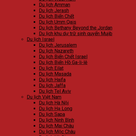
Du lịch Amman
Du lịch Jerash
Du lịch Biển Chết
Du lịch Umm Qais
Du lịch Bethany Beyond the Jordan
Du lịch khu dự trữ sinh quyển Mujib
Du lịch Israel
Du lịch Jerusalem
Du lịch Nazareth
Du lịch Biển Chết Israel
Du lịch Biển Hồ Ga-li-lê
Du lịch Eilat
Du lịch Masada
Du lịch Haifa
Du lịch Jaffa
Du lịch Tel Aviv
Du lịch Việt Nam
Du lịch Hà Nội
Du lịch Hạ Long
Du lịch Sapa
Du lịch Ninh Bình
Du lịch Mai Châu
Du lịch Mộc Châu