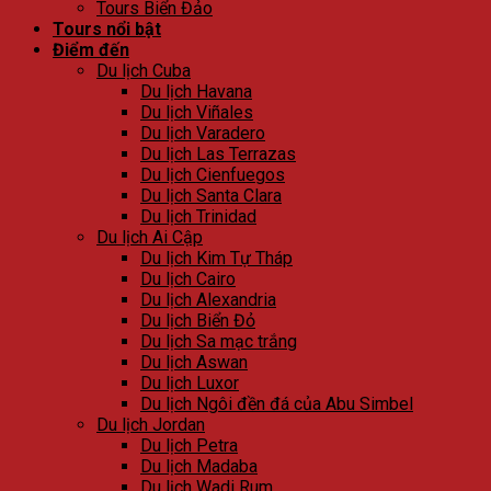
Tours Biển Đảo
Tours nổi bật
Điểm đến
Du lịch Cuba
Du lịch Havana
Du lịch Viñales
Du lịch Varadero
Du lịch Las Terrazas
Du lịch Cienfuegos
Du lịch Santa Clara
Du lịch Trinidad
Du lịch Ai Cập
Du lịch Kim Tự Tháp
Du lịch Cairo
Du lịch Alexandria
Du lịch Biển Đỏ
Du lịch Sa mạc trắng
Du lịch Aswan
Du lịch Luxor
Du lịch Ngôi đền đá của Abu Simbel
Du lịch Jordan
Du lịch Petra
Du lịch Madaba
Du lịch Wadi Rum