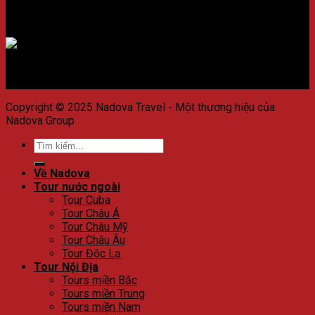
Chấp nhận thanh toán
Copyright © 2025 Nadova Travel - Một thương hiệu của
Nadova Group
Về Nadova
Tour nước ngoài
Tour Cuba
Tour Châu Á
Tour Châu Mỹ
Tour Châu Âu
Tour Độc Lạ
Tour Nội Địa
Tours miền Bắc
Tours miền Trung
Tours miền Nam