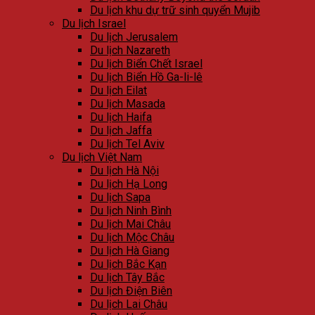
Du lịch khu dự trữ sinh quyển Mujib
Du lịch Israel
Du lịch Jerusalem
Du lịch Nazareth
Du lịch Biển Chết Israel
Du lịch Biển Hồ Ga-li-lê
Du lịch Eilat
Du lịch Masada
Du lịch Haifa
Du lịch Jaffa
Du lịch Tel Aviv
Du lịch Việt Nam
Du lịch Hà Nội
Du lịch Hạ Long
Du lịch Sapa
Du lịch Ninh Bình
Du lịch Mai Châu
Du lịch Mộc Châu
Du lịch Hà Giang
Du lịch Bắc Kạn
Du lịch Tây Bắc
Du lịch Điện Biên
Du lịch Lai Châu