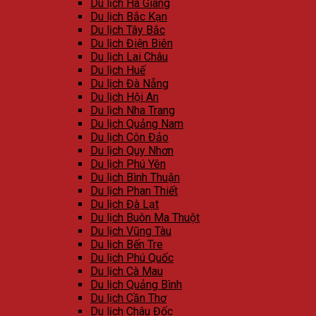
Du lịch Hà Giang
Du lịch Bắc Kạn
Du lịch Tây Bắc
Du lịch Điện Biên
Du lịch Lai Châu
Du lịch Huế
Du lịch Đà Nẵng
Du lịch Hội An
Du lịch Nha Trang
Du lịch Quảng Nam
Du lịch Côn Đảo
Du lịch Quy Nhơn
Du lịch Phú Yên
Du lịch Bình Thuận
Du lịch Phan Thiết
Du lịch Đà Lạt
Du lịch Buôn Ma Thuột
Du lịch Vũng Tàu
Du lịch Bến Tre
Du lịch Phú Quốc
Du lịch Cà Mau
Du lịch Quảng Bình
Du lịch Cần Thơ
Du lịch Châu Đốc