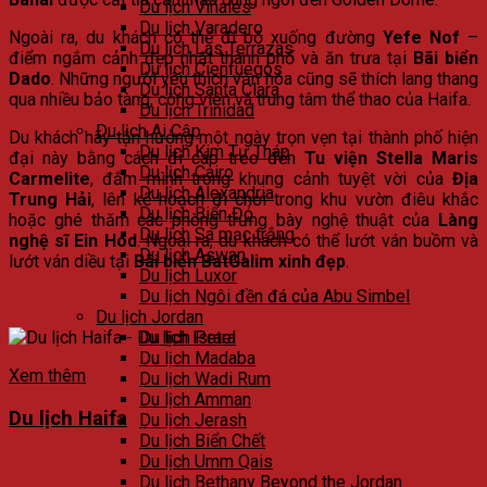
Du lịch Viñales
Du lịch Varadero
Ngoài ra, du khách có thể đi bộ xuống đường
Yefe Nof
–
Du lịch Las Terrazas
điểm ngắm cảnh đẹp nhất thành phố và ăn trưa tại
Bãi biển
Du lịch Cienfuegos
Dado
. Những người yêu thích văn hóa cũng sẽ thích lang thang
Du lịch Santa Clara
qua nhiều bảo tàng, công viên và trung tâm thể thao của Haifa.
Du lịch Trinidad
Du lịch Ai Cập
Du khách hãy tận hưởng một ngày trọn vẹn tại thành phố hiện
Du lịch Kim Tự Tháp
đại này bằng cách đi cáp treo đến
Tu viện Stella Maris
Du lịch Cairo
Carmelite
, đắm mình trong khung cảnh tuyệt vời của
Địa
Du lịch Alexandria
Trung Hải
, lên kế hoạch đi chơi trong khu vườn điêu khắc
Du lịch Biển Đỏ
hoặc ghé thăm các phòng trưng bày nghệ thuật của
Làng
Du lịch Sa mạc trắng
nghệ sĩ Ein Hod
. Ngoài ra, du khách có thể lướt ván buồm và
Du lịch Aswan
lướt ván diều tại
Bãi biển BatGalim xinh đẹp
.
Du lịch Luxor
Du lịch Ngôi đền đá của Abu Simbel
Du lịch Jordan
Du lịch Petra
Du lịch Madaba
Xem thêm
Du lịch Wadi Rum
Du lịch Amman
Du lịch Haifa
Du lịch Jerash
Du lịch Biển Chết
Du lịch Umm Qais
Du lịch Bethany Beyond the Jordan