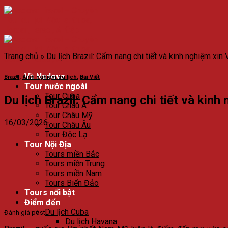
Trang chủ
»
Du lịch Brazil: Cẩm nang chi tiết và kinh nghiệm xin
Về Nadova
Brazil
,
Kinh nghiệm du lịch
,
Bài Viết
Tour nước ngoài
Tour Cuba
Du lịch Brazil: Cẩm nang chi tiết và kinh
Tour Châu Á
Tour Châu Mỹ
16/03/2026
Tour Châu Âu
Tour Độc Lạ
Tour Nội Địa
Tours miền Bắc
Tours miền Trung
Tours miền Nam
Tours Biển Đảo
Tours nổi bật
Điểm đến
Du lịch Cuba
Đánh giá post
Du lịch Havana