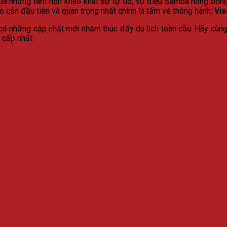
của những tâm hồn khao khát sự tự do, vũ điệu Samba nóng bỏn
ào cản đầu tiên và quan trọng nhất chính là tấm vé thông hành:
Vis
 có những cập nhật mới nhằm thúc đẩy du lịch toàn cầu. Hãy cùn
 cấp nhất.