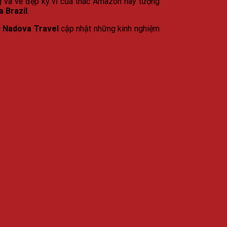
g và vẻ đẹp kỳ vĩ của thác Amazon hay tượng
a Brazil
.
g
Nadova Travel
cập nhật những kinh nghiệm