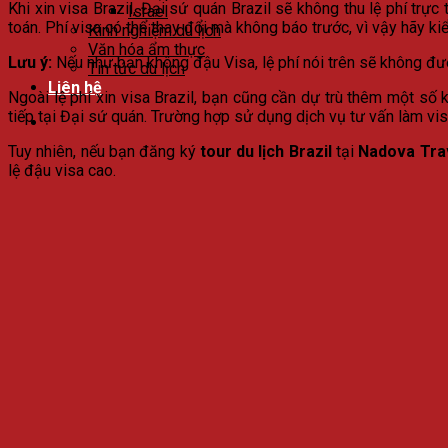
Khi xin visa Brazil, Đại sứ quán Brazil sẽ không thu lệ phí t
Israel
toán. Phí visa có thể thay đổi mà không báo trước, vì vậy hãy k
Kinh nghiệm du lịch
Văn hóa ẩm thực
Lưu ý:
Nếu như bạn không đậu Visa, lệ phí nói trên sẽ không đượ
Tin tức du lịch
Liên hệ
Ngoài lệ phí xin visa Brazil, bạn cũng cần dự trù thêm một số k
tiếp tại Đại sứ quán. Trường hợp sử dụng dịch vụ tư vấn làm visa
Tuy nhiên, nếu bạn đăng ký
tour du lịch Brazil
tại
Nadova Tra
lệ đậu visa cao.