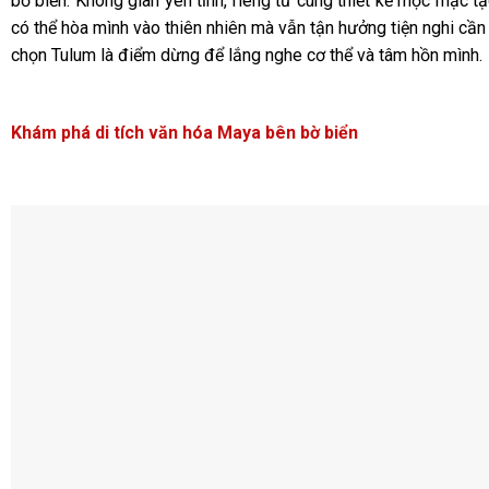
bờ biển. Không gian yên tĩnh, riêng tư cùng thiết kế mộc mạc 
có thể hòa mình vào thiên nhiên mà vẫn tận hưởng tiện nghi cần 
chọn Tulum là điểm dừng để lắng nghe cơ thể và tâm hồn mình.
Khám phá di tích văn hóa Maya bên bờ biển