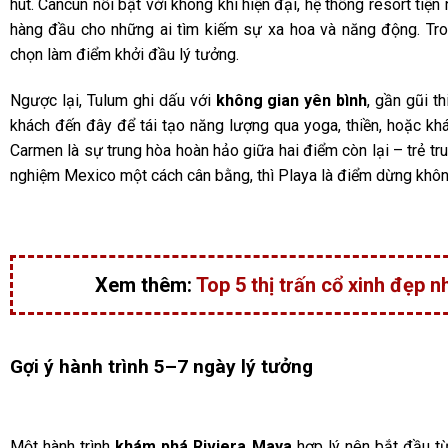
hút. Cancun nổi bật với không khí hiện đại, hệ thống resort ti
hàng đầu cho những ai tìm kiếm sự xa hoa và năng động. Tr
chọn làm điểm khởi đầu lý tưởng.
Ngược lại, Tulum ghi dấu với
không gian yên bình
, gần gũi t
khách đến đây để tái tạo năng lượng qua yoga, thiền, hoặc khá
Carmen là sự trung hòa hoàn hảo giữa hai điểm còn lại – trẻ tr
nghiệm Mexico một cách cân bằng, thì Playa là điểm dừng khôn
Xem thêm:
Top 5 thị trấn cổ xinh đẹp n
Gợi ý hành trình 5–7 ngày lý tưởng
Một hành trình
khám phá Riviera Maya
hợp lý nên bắt đầu t