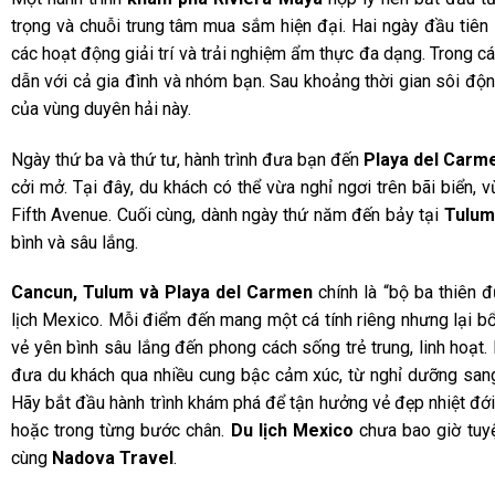
trọng và chuỗi trung tâm mua sắm hiện đại. Hai ngày đầu tiên 
các hoạt động giải trí và trải nghiệm ẩm thực đa dạng. Trong c
dẫn với cả gia đình và nhóm bạn. Sau khoảng thời gian sôi độn
của vùng duyên hải này.
Ngày thứ ba và thứ tư, hành trình đưa bạn đến
Playa del Carm
cởi mở. Tại đây, du khách có thể vừa nghỉ ngơi trên bãi biển
Fifth Avenue. Cuối cùng, dành ngày thứ năm đến bảy tại
Tulum
bình và sâu lắng.
Cancun, Tulum và Playa del Carmen
chính là “bộ ba thiên 
lịch Mexico. Mỗi điểm đến mang một cá tính riêng nhưng lại b
vẻ yên bình sâu lắng đến phong cách sống trẻ trung, linh hoạt
đưa du khách qua nhiều cung bậc cảm xúc, từ nghỉ dưỡng san
Hãy bắt đầu hành trình khám phá để tận hưởng vẻ đẹp nhiệt đới
hoặc trong từng bước chân.
Du lịch Mexico
chưa bao giờ tuyệ
cùng
Nadova Travel
.