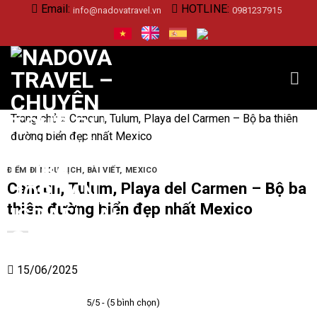
Skip
Email:
HOTLINE:
info@nadovatravel.vn
0981237915
to
content
Trang chủ
»
Cancun, Tulum, Playa del Carmen – Bộ ba thiên
đường biển đẹp nhất Mexico
ĐIỂM ĐẾN DU LỊCH
,
BÀI VIẾT
,
MEXICO
Cancun, Tulum, Playa del Carmen – Bộ ba
thiên đường biển đẹp nhất Mexico
15/06/2025
5/5 - (5 bình chọn)