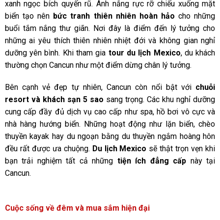
xanh ngọc bích quyến rũ. Ánh nắng rực rỡ chiếu xuống mặt
biển tạo nên
bức tranh thiên nhiên hoàn hảo
cho những
buổi tắm nắng thư giãn. Nơi đây là điểm đến lý tưởng cho
những ai yêu thích thiên nhiên nhiệt đới và không gian nghỉ
dưỡng yên bình. Khi tham gia
tour du lịch Mexico
, du khách
thường chọn Cancun như một điểm dừng chân lý tưởng.
Bên cạnh vẻ đẹp tự nhiên, Cancun còn nổi bật với
chuỗi
resort và khách sạn 5 sao
sang trọng. Các khu nghỉ dưỡng
cung cấp đầy đủ dịch vụ cao cấp như spa, hồ bơi vô cực và
nhà hàng hướng biển. Những hoạt động như lặn biển, chèo
thuyền kayak hay du ngoạn bằng du thuyền ngắm hoàng hôn
đều rất được ưa chuộng.
Du lịch Mexico
sẽ thật trọn vẹn khi
bạn trải nghiệm tất cả những
tiện ích đẳng cấp
này tại
Cancun.
Cuộc sống về đêm và mua sắm hiện đại