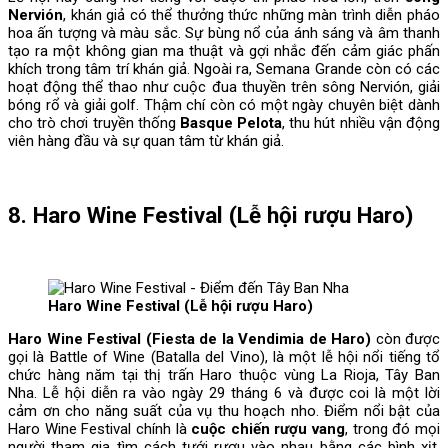
Nervión
, khán giả có thể thưởng thức những màn trình diễn pháo
hoa ấn tượng và màu sắc. Sự bùng nổ của ánh sáng và âm thanh
tạo ra một không gian ma thuật và gợi nhắc đến cảm giác phấn
khích trong tâm trí khán giả. Ngoài ra, Semana Grande còn có các
hoạt động thể thao như cuộc đua thuyền trên sông Nervión, giải
bóng rổ và giải golf. Thậm chí còn có một ngày chuyên biệt dành
cho trò chơi truyền thống
Basque Pelota
, thu hút nhiều vận động
viên hàng đầu và sự quan tâm từ khán giả.
8. Haro Wine Festival (Lễ hội rượu Haro)
Haro Wine Festival (Lễ hội rượu Haro)
Haro Wine Festival (Fiesta de la Vendimia de Haro)
còn được
gọi là Battle of Wine (Batalla del Vino), là một lễ hội nổi tiếng tổ
chức hàng năm tại thị trấn Haro thuộc vùng La Rioja, Tây Ban
Nha. Lễ hội diễn ra vào ngày 29 tháng 6 và được coi là một lời
cảm ơn cho năng suất của vụ thu hoạch nho. Điểm nổi bật của
Haro Wine Festival chính là
cuộc chiến rượu vang
, trong đó mọi
người tham gia tìm cách tưới rượu vào nhau bằng các bình xịt,