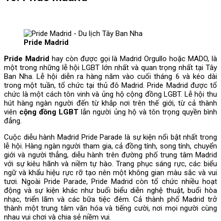
Pride Madrid
Pride Madrid
hay còn được gọi là Madrid Orgullo hoặc MADO, là
một trong những lễ hội LGBT lớn nhất và quan trọng nhất tại Tây
Ban Nha. Lễ hội diễn ra hàng năm vào cuối tháng 6 và kéo dài
trong một tuần, tổ chức tại thủ đô Madrid. Pride Madrid được tổ
chức là một cách tôn vinh và ủng hộ cộng đồng LGBT. Lễ hội thu
hút hàng ngàn người đến từ khắp nơi trên thế giới, từ cả thành
viên
cộng đồng LGBT
lẫn người ủng hộ và tôn trọng quyền bình
đẳng.
Cuộc diễu hành Madrid Pride Parade là sự kiện nổi bật nhất trong
lễ hội. Hàng ngàn người tham gia, cả đồng tính, song tính, chuyển
giới và người thẳng, diễu hành trên đường phố trung tâm Madrid
với sự kiêu hãnh và niềm tự hào. Trang phục sáng rực, các biểu
ngữ và khẩu hiệu rực rỡ tạo nên một không gian màu sắc và vui
tươi. Ngoài Pride Parade, Pride Madrid còn tổ chức nhiều hoạt
động và sự kiện khác như buổi biểu diễn nghệ thuật, buổi hòa
nhạc, triển lãm và các bữa tiệc đêm. Cả thành phố Madrid trở
thành một trung tâm văn hóa và tiếng cười, nơi mọi người cùng
nhau vui chơi và chia sẻ niềm vui.