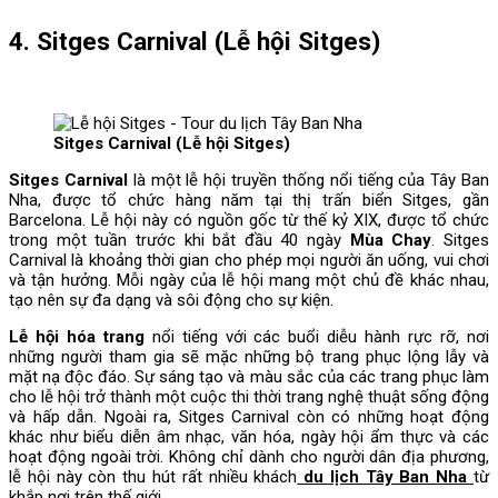
4. Sitges Carnival (Lễ hội Sitges)
Sitges Carnival (Lễ hội Sitges)
Sitges Carnival
là một lễ hội truyền thống nổi tiếng của Tây Ban
Nha, được tổ chức hàng năm tại thị trấn biển Sitges, gần
Barcelona. Lễ hội này có nguồn gốc từ thế kỷ XIX, được tổ chức
trong một tuần trước khi bắt đầu 40 ngày
Mùa Chay
. Sitges
Carnival là khoảng thời gian cho phép mọi người ăn uống, vui chơi
và tận hưởng. Mỗi ngày của lễ hội mang một chủ đề khác nhau,
tạo nên sự đa dạng và sôi động cho sự kiện.
Lễ hội hóa trang
nổi tiếng với các buổi diễu hành rực rỡ, nơi
những người tham gia sẽ mặc những bộ trang phục lộng lẫy và
mặt nạ độc đáo. Sự sáng tạo và màu sắc của các trang phục làm
cho lễ hội trở thành một cuộc thi thời trang nghệ thuật sống động
và hấp dẫn. Ngoài ra, Sitges Carnival còn có những hoạt động
khác như biểu diễn âm nhạc, văn hóa, ngày hội ẩm thực và các
hoạt động ngoài trời. Không chỉ dành cho người dân địa phương,
lễ hội này còn thu hút rất nhiều khách
du lịch Tây Ban Nha
từ
khắp nơi trên thế giới.