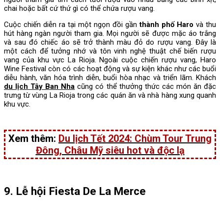
chai hoặc bất cứ thứ gì có thể chứa rượu vang.
Cuộc chiến diễn ra tại một ngọn đồi gần
thành phố Haro
và thu
hút hàng ngàn người tham gia. Mọi người sẽ được mặc áo trắng
và sau đó chiếc áo sẽ trở thành màu đỏ do rượu vang. Đây là
một cách để tưởng nhớ và tôn vinh nghệ thuật chế biến rượu
vang của khu vực La Rioja. Ngoài cuộc chiến rượu vang, Haro
Wine Festival còn có các hoạt động và sự kiện khác như các buổi
diễu hành, văn hóa trình diễn, buổi hòa nhạc và triển lãm. Khách
du lịch Tây Ban Nha
cũng có thể thưởng thức các món ăn đặc
trưng từ vùng La Rioja trong các quán ăn và nhà hàng xung quanh
khu vực.
Xem thêm:
Du lịch Tết 2024: Chùm Tour Trung
Đông, Châu Mỹ siêu hot và độc lạ
9. Lễ hội Fiesta De La Merce