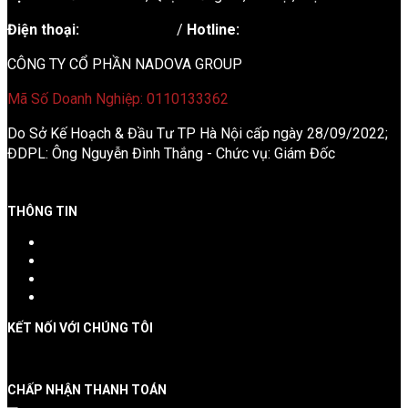
Điện thoại:
02438721873
/
Hotline:
0981237915
CÔNG TY CỔ PHẦN NADOVA GROUP
Mã Số Doanh Nghiệp: 0110133362
Do Sở Kế Hoạch & Đầu Tư TP Hà Nội cấp ngày 28/09/2022;
ĐDPL: Ông Nguyễn Đình Thắng - Chức vụ: Giám Đốc
THÔNG TIN
Giới thiệu công ty
Chính sách đặt tour
Chính sách bảo mật
Liên hệ
KẾT NỐI VỚI CHÚNG TÔI
CHẤP NHẬN THANH TOÁN