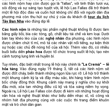
các hình nộm hay còn được gọi là “fallas”, với tinh thần tươi vui,
sôi động và sự sáng tạo tuyệt vời, lễ hội Las Fallas đã trở thành
một lễ hội độc đáo và cuốn hút không chỉ đối với người dân địa
phương mà còn thu hút sự chú ý của du khách đi
tour du lịch
Tây Ban Nha
vào đúng dịp lễ.
Các hình nộm
là những tác phẩm nghệ thuật khổng lồ được làm
bằng giấy bồi, bìa các tông, gỗ, chất liệu tái chế và kim loại. Dưới
bàn tay khéo léo của các
nghệ nhân
địa phương, các hình nộm
được chăm chút tỉ mỉ, mô tả các nhân vật nổi tiếng, sự kiện thời
sự hoặc các chủ đề nóng hổ của xã hội. Thêm vào đó, có nhiều
buổi biểu diễn
pháo hoa
được tổ chức trong suốt lễ hội, tạo nên
cảnh tượng lung linh và huyền bí.
Tuy nhiên, đặc biệt nhất trong lễ hội này chính là
“La Cremà” – lễ
hỏa táng
. Vào đúng ngày 19 tháng 3, tất cả các hình nộm sẽ
được đốt cháy, biến thành những ngọn lửa rực rỡ. Lễ hội trở thành
một khung cảnh kỳ lạ và đầy màu sắc, khi hàng trăm hình nộm
bốc cháy đồng thời. Khung cảnh này mang ý nghĩa cho sự khởi
đầu mới, xóa tan những điều cũ kỹ và tỏa sáng niềm hy vọng.
Ngoài ra, Lễ hội Las Fallas còn được đi kèm với những hoạt động
văn hóa và nghệ thuật khác như biểu diễn nhạc sĩ, vũ công và
nhóm hát địa phương cùng với các cuộc thi trang điểm khuôn
mặt và trò chơi dân gian.