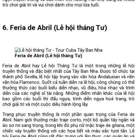
trò chơi giải trí và vui chơi dành cho mọi lứa tuổi.
6. Feria de Abril (Lễ hội tháng Tư)
Feria de Abril (Lễ hội tháng Tư)
Feria de Abril hay Lễ hội Tháng Tư là một trong những lễ hội
truyền thống và đặc biệt nhất của Tây Ban Nha. Được tổ chức tại
thành phố Sevilla, lễ hội tập trung vào văn hóa Andalusian và nền
văn hóa Flamenco. Suốt cả tuần diễn ra lễ hội, công chúng có thể
thưởng thức các buổi biểu diễn nhạc, vũ điệu, hòa nhạc và trình
diễn của các nghệ sĩ tài năng. Những điểm nhấn khác của lễ hội
bao gồm các buổi thi đấu ngựa, trình diễn ngựa hoá trang, trò
chơi giải trí và một cuộc diễu hành lộng lẫy.
Trang phục truyền thống là một phần quan trọng của Feria de
Abril. Nam giới thường mặc traje corto, một bộ quần tây ngắn và
áo sơ mi sang trọng, trong khi đó phụ nữ mặc traje de gitana, một
chiếc váy truyền thống với các họa tiết và màu sắc tươi tắn. Lễ
hội Feria de Abril cũng rất đặc trưng với ẩm thực, các quán ăn và