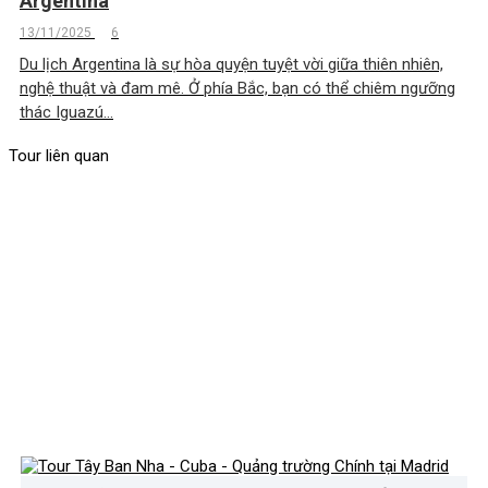
Argentina
13/11/2025
6
Du lịch Argentina là sự hòa quyện tuyệt vời giữa thiên nhiên,
nghệ thuật và đam mê. Ở phía Bắc, bạn có thể chiêm ngưỡng
thác Iguazú...
Tour liên quan