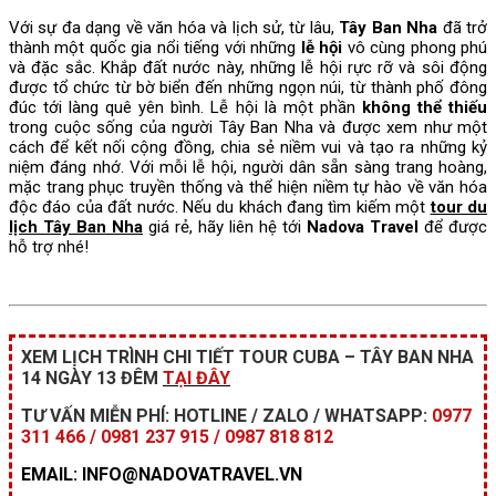
Với sự đa dạng về văn hóa và lịch sử, từ lâu,
Tây Ban Nha
đã trở
thành một quốc gia nổi tiếng với những
lễ hội
vô cùng phong phú
và đặc sắc. Khắp đất nước này, những lễ hội rực rỡ và sôi động
được tổ chức từ bờ biển đến những ngọn núi, từ thành phố đông
đúc tới làng quê yên bình. Lễ hội là một phần
không thể thiếu
trong cuộc sống của người Tây Ban Nha và được xem như một
cách để kết nối cộng đồng, chia sẻ niềm vui và tạo ra những kỷ
niệm đáng nhớ. Với mỗi lễ hội, người dân sẵn sàng trang hoàng,
mặc trang phục truyền thống và thể hiện niềm tự hào về văn hóa
độc đáo của đất nước. Nếu du khách đang tìm kiếm một
tour du
lịch Tây Ban Nha
giá rẻ, hãy liên hệ tới
Nadova Travel
để được
hỗ trợ nhé!
XEM LỊCH TRÌNH CHI TIẾT TOUR CUBA – TÂY BAN NHA
14 NGÀY 13 ĐÊM
TẠI ĐÂY
TƯ VẤN MIỄN PHÍ:
HOTLINE / ZALO / WHATSAPP:
0977
311 466 / 0981 237 915 / 0987 818 812
EMAIL: INFO@NADOVATRAVEL.VN