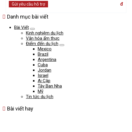
đ
Gửi yêu cầu hỗ trợ
Danh mục bài viết
Bài Viết
Kinh nghiệm du lịch
Văn hóa ẩm thực
Điểm đến du lịch
Mexico
Brazil
Argentina
Cuba
Jordan
Israel
Ai Cập
Tây Ban Nha
Mỹ
Tin tức du lịch
Bài viết hay