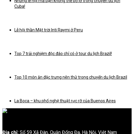
Những lễ hội mà bạn không thể bỏ lỡ trong chuyến du lịch
Cuba!
Lễ hội thần Mặt trời Inti Raymi ở Peru
Top 7 trải nghiệm độc đáo chỉ có ở tour du lịch Brazil!
Top 10 món ăn đặc trưng nên thử trong chuyến du lịch Brazil
La Boca – khu phố nghệ thuật rực rỡ của Buenos Aires
Địa chỉ:
Số 59 Xã Đàn, Quận Đống Đa, ​​Hà Nội, Việt Nam