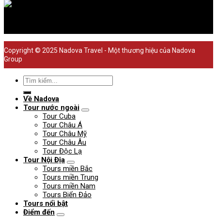
Copyright © 2025 Nadova Travel - Một thương hiệu của Nadova
Group
Về Nadova
Tour nước ngoài
Tour Cuba
Tour Châu Á
Tour Châu Mỹ
Tour Châu Âu
Tour Độc Lạ
Tour Nội Địa
Tours miền Bắc
Tours miền Trung
Tours miền Nam
Tours Biển Đảo
Tours nổi bật
Điểm đến