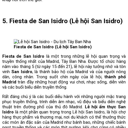
5. Fiesta de San Isidro (Lễ hội San Isidro)
Fiesta de San Isidro (Lễ hội San Isidro)
Fiesta de San Isidro
là một trong những lễ hội quan trọng và
truyền thống nhất của Madrid, Tây Ban Nha. Được tổ chức hàng
năm vào tháng 5 (từ ngày 15 đến 21), lễ hội này tưởng nhớ và tôn
vinh
San Isidro
, là thánh bảo hộ của Madrid và của người nông
dân, công nhân. Trong suốt chín ngày của lễ hội,
thành phố
Madrid
tràn đầy những hoạt động vui chơi, nhạc sống, diễn viên
và các buổi biểu diễn truyền thống.
Rất đáng chú ý là các buổi diễu hành với những người mặc trang
phục truyền thống, trình diễn âm nhạc, vũ điệu và biểu diễn nghệ
thuật trên đường phố của thủ đô Madrid.
Lễ hội ẩm thực San
Isidro
là một phần quan trọng trong Lễ hội San Isidro, là hội chợ
hàng thực phẩm và thương mại, nơi du khách có thể thưởng thức
các món ăn đặc sản của Madrid như bánh bao, những chiếc bánh
ngọt truyền thống và các món thịt nướng. Hội chợ cũng có nhiều