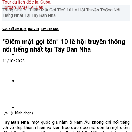
Trang Chủ
»
“Điểm Mặt Gọi Tên” 10 Lễ Hội Truyền Thống Nổi
Tiếng Nhất Tại Tây Ban Nha
Về Nadova
Văn hóa ẩm thực
,
Bài Viết
,
Tây Ban Nha
“Điểm mặt gọi tên” 10 lễ hội truyền thống
nổi tiếng nhất tại Tây Ban Nha
Tour nước ngoài
11/10/2023
Tour Nội Địa
Tours nổi bật
5/5 - (5 bình chọn)
Tây Ban Nha
, một quốc gia nằm ở Nam Âu, không chỉ nổi tiếng
với vẻ đẹp thiên nhiên và kiến trúc độc đáo mà còn là một điểm