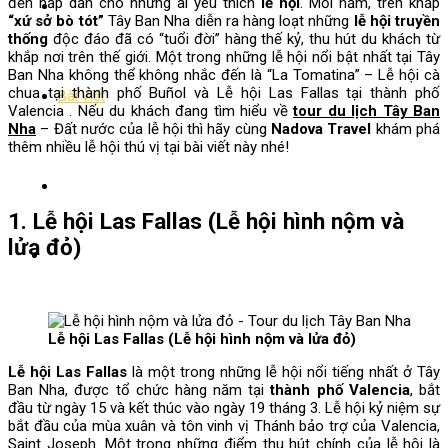
đến hấp dẫn cho những ai yêu thích
lễ hội
. Mỗi năm, trên khắp
Điểm đến
“xứ sở bò tót”
Tây Ban Nha diễn ra hàng loạt những
lễ hội truyền
thống
độc đáo đã có “tuổi đời” hàng thế kỷ, thu hút du khách từ
khắp nơi trên thế giới. Một trong những lễ hội nổi bật nhất tại Tây
Ban Nha không thể không nhắc đến là “La Tomatina” – Lễ hội cà
chua tại thành phố Buñol và Lễ hội Las Fallas tại thành phố
Bài Viết
Valencia . Nếu du khách đang tìm hiểu về
tour du lịch Tây Ban
Nha
– Đất nước của lễ hội thì hãy cùng
Nadova Travel
khám phá
thêm nhiều lễ hội thú vị tại bài viết này nhé!
Liên hệ
1. Lễ hội Las Fallas (Lễ hội hình nộm và
lửa đỏ)
Lễ hội Las Fallas (Lễ hội hình nộm và lửa đỏ)
Lễ hội Las Fallas
là một trong những lễ hội nổi tiếng nhất ở Tây
Ban Nha, được tổ chức hàng năm tại
thành phố Valencia
, bắt
đầu từ ngày 15 và kết thúc vào ngày 19 tháng 3. Lễ hội kỷ niệm sự
bắt đầu của mùa xuân và tôn vinh vị Thánh bảo trợ của Valencia,
Saint Joseph. Một trong những điểm thu hút chính của lễ hội là