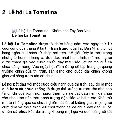
2. Lễ hội La Tomatina
Lễ hội La Tomatina
Lễ hội La Tomatina
được tổ chức hàng năm vào ngày thứ Tư
cuối cùng của tháng 8 tại
thị trấn Buñol
của Tây Ban Nha, thu hút
hàng ngàn du khách từ khắp nơi trên thế giới. Đây là một trong
những lễ hội nổi tiếng và độc đáo nhất hành tinh, nơi mọi người
được tham gia vào cuộc chiến đầy màu sắc với những quả cà
chua căng mọng. Vào ngày hội, đám đông sẽ tập trung tại quảng
trường chính của thị trấn, sẵn sàng cho cuộc đại chiến không
gian với hàng trăm tấn cà chua.
Lễ hội bắt đầu với một cuộc diễu hành qua thị trấn, sau đó là một
quả bom cà chua khổng lồ
được thả xuống từ một tòa nhà cao
tầng. Khi quả bom nổ, người tham gia sẽ bắt đầu ném cà chua
vào nhau tạo nên một cảnh tượng độc đáo và hài hước. Khói mù
mịt từ những quả cà chua nghiền nát lấn át không gian, mọi người
cười đùa và thỏa thích vui chơi trong bã cà chua dày đặc.
Cuộc
chiến cà chua
kéo dài trong khoảng một giờ và cuối cùng sẽ kết