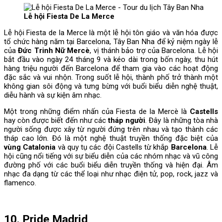
Lễ hội Fiesta De La Merce
Lễ hội Fiesta de la Merce là một lễ hội tôn giáo và văn hóa được
tổ chức hàng năm tại Barcelona, Tây Ban Nha để kỷ niệm ngày lễ
của
Đức Trinh Nữ Mercè
, vị thánh bảo trợ của Barcelona. Lễ hội
bắt đầu vào ngày 24 tháng 9 và kéo dài trong bốn ngày, thu hút
hàng triệu người đến Barcelona để tham gia vào các hoạt động
đặc sắc và vui nhộn. Trong suốt lễ hội, thành phố trở thành một
không gian sôi động và tưng bừng với buổi biểu diễn nghệ thuật,
diễu hành và sự kiện âm nhạc.
Một trong những điểm nhấn của Fiesta de la Mercè là
Castells
hay còn được biết đến như các
tháp người
. Đây là những tòa nhà
người sống được xây từ người đứng trên nhau và tạo thành các
tháp cao lớn. Đó là một nghệ thuật truyền thống đặc biệt của
vùng Catalonia
và quy tụ các đội Castells từ khắp
Barcelona
. Lễ
hội cũng nổi tiếng với sự biểu diễn của các nhóm nhạc và vũ công
đường phố với các buổi biểu diễn truyền thống và hiện đại. Âm
nhạc đa dạng từ các thể loại như nhạc điện tử, pop, rock, jazz và
flamenco.
10. Pride Madrid