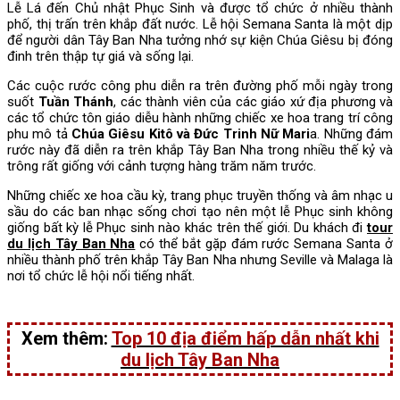
Lễ Lá đến Chủ nhật Phục Sinh và được tổ chức ở nhiều thành
phố, thị trấn trên khắp đất nước. Lễ hội Semana Santa là một dịp
để người dân Tây Ban Nha tưởng nhớ sự kiện Chúa Giêsu bị đóng
đinh trên thập tự giá và sống lại.
Các cuộc rước công phu diễn ra trên đường phố mỗi ngày trong
suốt
Tuần Thánh
, các thành viên của các giáo xứ địa phương và
các tổ chức tôn giáo diễu hành những chiếc xe hoa trang trí công
phu mô tả
Chúa Giêsu Kitô và Đức Trinh Nữ Mari
a. Những đám
rước này đã diễn ra trên khắp Tây Ban Nha trong nhiều thế kỷ và
trông rất giống với cảnh tượng hàng trăm năm trước.
Những chiếc xe hoa cầu kỳ, trang phục truyền thống và âm nhạc u
sầu do các ban nhạc sống chơi tạo nên một lễ Phục sinh không
giống bất kỳ lễ Phục sinh nào khác trên thế giới. Du khách đi
tour
du lịch Tây Ban Nha
có thể bắt gặp đám rước Semana Santa ở
nhiều thành phố trên khắp Tây Ban Nha nhưng Seville và Malaga là
nơi tổ chức lễ hội nổi tiếng nhất.
Xem thêm:
Top 10 địa điểm hấp dẫn nhất khi
du lịch Tây Ban Nha