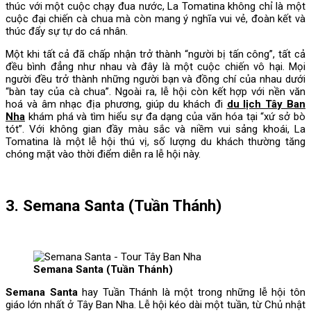
thúc với một cuộc chạy đua nước, La Tomatina không chỉ là một
cuộc đại chiến cà chua mà còn mang ý nghĩa vui vẻ, đoàn kết và
thúc đẩy sự tự do cá nhân.
Một khi tất cả đã chấp nhận trở thành “người bị tấn công”, tất cả
đều bình đẳng như nhau và đây là một cuộc chiến vô hại. Mọi
người đều trở thành những người bạn và đồng chí của nhau dưới
“bàn tay của cà chua”. Ngoài ra, lễ hội còn kết hợp với nền văn
hoá và âm nhạc địa phương, giúp du khách đi
du lịch Tây Ban
Nha
khám phá và tìm hiểu sự đa dạng của văn hóa tại “xứ sở bò
tót”. Với không gian đầy màu sắc và niềm vui sảng khoái, La
Tomatina là một lễ hội thú vị, số lượng du khách thường tăng
chóng mặt vào thời điểm diễn ra lễ hội này.
3. Semana Santa (Tuần Thánh)
Semana Santa (Tuần Thánh)
Semana Santa
hay Tuần Thánh là một trong những lễ hội tôn
giáo lớn nhất ở Tây Ban Nha. Lễ hội kéo dài một tuần, từ Chủ nhật