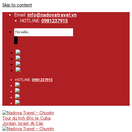
Skip to content
Email:
info@nadovatravel.vn
HOTLINE:
0981237915
HOTLINE:
0981237915