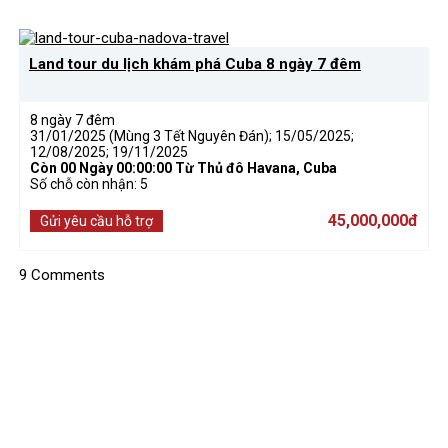
Land tour du lịch khám phá Cuba 8 ngày 7 đêm
8 ngày 7 đêm
31/01/2025 (Mùng 3 Tết Nguyên Đán); 15/05/2025;
12/08/2025; 19/11/2025
Còn
00 Ngày 00:00:00
Từ Thủ đô Havana, Cuba
Số chỗ còn nhận: 5
45,000,000đ
Gửi yêu cầu hỗ trợ
9 Comments