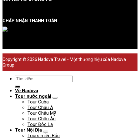
CHẤP NHẬN THANH TOÁN
Copyright © 2026 Nadova Travel - Một thương hiệu của Nadova
Group
Về Nadova
Tour nước ngoài
Tour Cuba
Tour Châu Á
Tour Châu Mỹ
Tour Châu Âu
Tour Độc Lạ
Tour Nội Địa
Tours miền Bắc