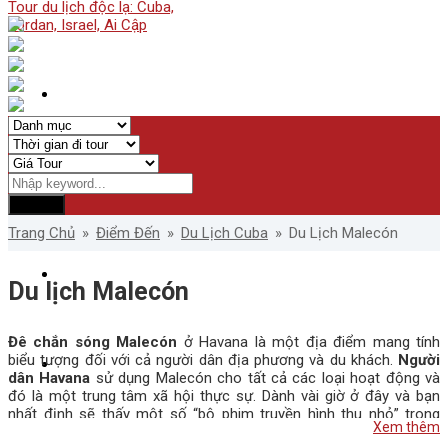
Về Nadova
Tour nước ngoài
Search
Trang Chủ
»
Điểm Đến
»
Du Lịch Cuba
»
Du Lịch Malecón
Tour Nội Địa
Du lịch Malecón
Đê chắn sóng Malecón
ở Havana là một địa điểm mang tính
biểu tượng đối với cả người dân địa phương và du khách.
Người
Tours nổi bật
dân Havana
sử dụng Malecón cho tất cả các loại hoạt động và
đó là một trung tâm xã hội thực sự. Dành vài giờ ở đây và bạn
nhất định sẽ thấy một số “bộ phim truyền hình thu nhỏ” trong
Xem thêm
cuộc sống đang diễn ra.