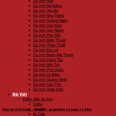
Du lịch Huế
Du lịch Đà Nẵng
Du lịch Hội An
Du lịch Nha Trang
Du lịch Quảng Nam
Du lịch Côn Đảo
Du lịch Quy Nhơn
Du lịch Phú Yên
Du lịch Bình Thuận
Du lịch Phan Thiết
Du lịch Đà Lạt
Du lịch Buôn Ma Thuột
Du lịch Vũng Tàu
Du lịch Bến Tre
Du lịch Phú Quốc
Du lịch Cà Mau
Du lịch Quảng Bình
Du lịch Cần Thơ
Du lịch Châu Đốc
Bài Viết
Điểm đến du lịch
Cuba
Jordan
Tour du lịch Cuba – Brazil – Argentina 16 ngày 15 đêm
Ai Cập