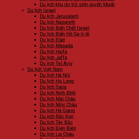
Du lịch khu dự trữ sinh quyển Mujib
Du lịch Israel
Du lịch Jerusalem
Du lịch Nazareth
Du lịch Biển Chết Israel
Du lịch Biển Hồ Ga-li-lê
Du lịch Eilat
Du lịch Masada
Du lịch Haifa
Du lịch Jaffa
Du lịch Tel Aviv
Du lịch Việt Nam
Du lịch Hà Nội
Du lịch Hạ Long
Du lịch Sapa
Du lịch Ninh Bình
Du lịch Mai Châu
Du lịch Mộc Châu
Du lịch Hà Giang
Du lịch Bắc Kạn
Du lịch Tây Bắc
Du lịch Điện Biên
Du lịch Lai Châu