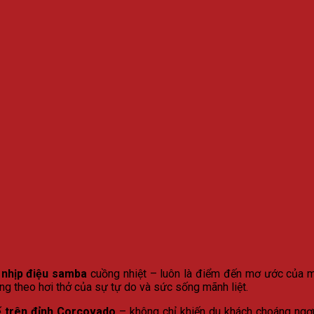
 nhịp điệu samba
cuồng nhiệt – luôn là điểm đến mơ ước của mọ
g theo hơi thở của sự tự do và sức sống mãnh liệt.
 trên đỉnh Corcovado
– không chỉ khiến du khách choáng ngợp