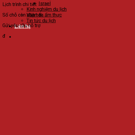
Israel
Lịch trình chi tiết
Kinh nghiệm du lịch
Số chỗ còn nhận: 8
Văn hóa ẩm thực
Tin tức du lịch
Gửi yêu cầu hỗ trợ
Liên hệ
đ