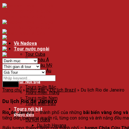
Về Nadova
Tour nước ngoài
Tour Cuba
Tour Châu Á
Tour Châu Mỹ
Tour Châu Âu
Tour Độc Lạ
Tour Nội Địa
Search
Tours miền Bắc
Trang chủ
»
Điểm đến
»
Du lịch Brazil
»
Du lịch Rio de Janeiro
Tours miền Trung
Tours miền Nam
Du lịch Rio de Janeiro
Tours Biển Đảo
Tours nổi bật
Rio de Janeiro
– thành phố của những
bãi biển vàng óng và
Điểm đến
tiếng đến Ipanema quyến rũ, từng con sóng và ánh nắng đều man
Du lịch Cuba
Du lịch Havana
Biểu tượng thiêng liêng của thành phố –
tượng Chúa Cứu Thế