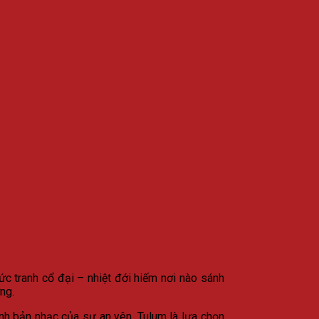
c tranh cổ đại – nhiệt đới hiếm nơi nào sánh
ng.
ành bản nhạc của sự an yên. Tulum là lựa chọn