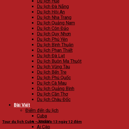
Du lịch Huế
Du lịch Đà Nẵng
Du lịch Hội An
Du lịch Nha Trang
Du lịch Quảng Nam
Du lịch Côn Đảo
Du lịch Quy Nhơn
Du lịch Phú Yên
Du lịch Bình Thuận
Du lịch Phan Thiết
Du lịch Đà Lạt
Du lịch Buôn Ma Thuột
Du lịch Vũng Tàu
Du lịch Bến Tre
Du lịch Phú Quốc
Du lịch Cà Mau
Du lịch Quảng Bình
Du lịch Cần Thơ
Du lịch Châu Đốc
Bài Viết
Điểm đến du lịch
Cuba
Jordan
Tour du lịch Cuba – Mexico 13 ngày 12 đêm
Ai Cập