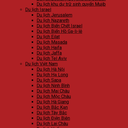
Du lịch khu dự trữ sinh quyển Mujib
Du lịch Israel
Du lịch Jerusalem
Du lịch Nazareth
Du lịch Biển Chết Israel
Du lịch Biển Hồ Ga-li-lê
Du lịch Eilat
Du lịch Masada
Du lịch Haifa
Du lịch Jaffa
Du lịch Tel Aviv
Du lịch Việt Nam
Du lịch Hà Nội
Du lịch Hạ Long
Du lịch Sapa
Du lịch Ninh Bình
Du lịch Mai Châu
Du lịch Mộc Châu
Du lịch Hà Giang
Du lịch Bắc Kạn
Du lịch Tây Bắc
Du lịch Điện Biên
Du lịch Lai Châu