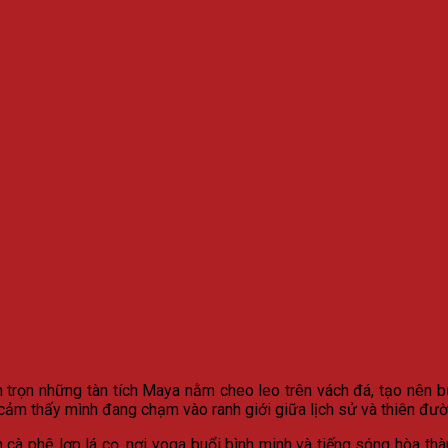
 trọn những tàn tích Maya nằm cheo leo trên vách đá, tạo nên bứ
 cảm thấy mình đang chạm vào ranh giới giữa lịch sử và thiên đườ
 cà phê lợp lá cọ, nơi yoga buổi bình minh và tiếng sóng hòa th