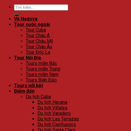
Về Nadova
Tour nước ngoài
Tour Cuba
Tour Châu Á
Tour Châu Mỹ
Tour Châu Âu
Tour Độc Lạ
Tour Nội Địa
Tours miền Bắc
Tours miền Trung
Tours miền Nam
Tours Biển Đảo
Tours nổi bật
Điểm đến
Du lịch Cuba
Du lịch Havana
Du lịch Viñales
Du lịch Varadero
Du lịch Las Terrazas
Du lịch Cienfuegos
Du lịch Santa Clara