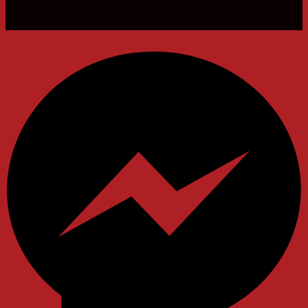
Messenger