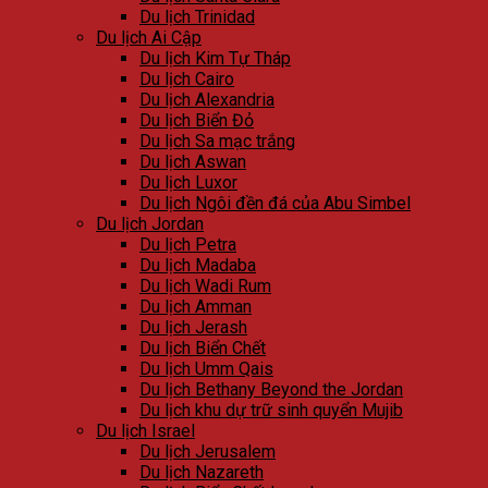
Du lịch Trinidad
Du lịch Ai Cập
Du lịch Kim Tự Tháp
Du lịch Cairo
Du lịch Alexandria
Du lịch Biển Đỏ
Du lịch Sa mạc trắng
Du lịch Aswan
Du lịch Luxor
Du lịch Ngôi đền đá của Abu Simbel
Du lịch Jordan
Du lịch Petra
Du lịch Madaba
Du lịch Wadi Rum
Du lịch Amman
Du lịch Jerash
Du lịch Biển Chết
Du lịch Umm Qais
Du lịch Bethany Beyond the Jordan
Du lịch khu dự trữ sinh quyển Mujib
Du lịch Israel
Du lịch Jerusalem
Du lịch Nazareth