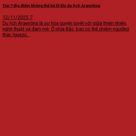
Top 7 địa điểm không thể bỏ lỡ khi du lịch Argentina
13/11/2025
7
Du lịch Argentina là sự hòa quyện tuyệt vời giữa thiên nhiên,
nghệ thuật và đam mê. Ở phía Bắc, bạn có thể chiêm ngưỡng
thác Iguazú...