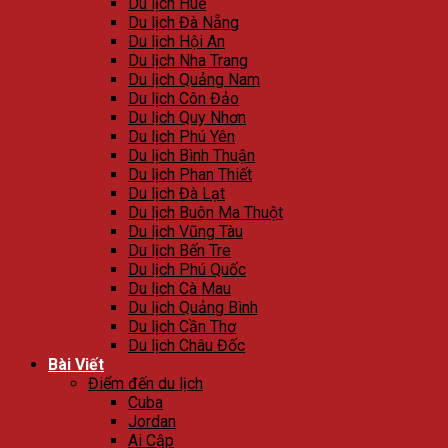
Du lịch Huế
Du lịch Đà Nẵng
Du lịch Hội An
Du lịch Nha Trang
Du lịch Quảng Nam
Du lịch Côn Đảo
Du lịch Quy Nhơn
Du lịch Phú Yên
Du lịch Bình Thuận
Du lịch Phan Thiết
Du lịch Đà Lạt
Du lịch Buôn Ma Thuột
Du lịch Vũng Tàu
Du lịch Bến Tre
Du lịch Phú Quốc
Du lịch Cà Mau
Du lịch Quảng Bình
Du lịch Cần Thơ
Du lịch Châu Đốc
Bài Viết
Điểm đến du lịch
Cuba
Jordan
Ai Cập