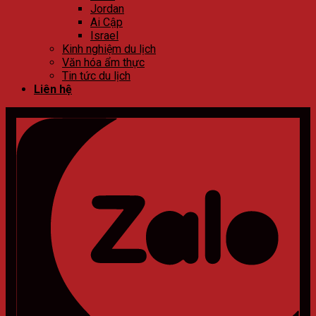
Jordan
Ai Cập
Israel
Kinh nghiệm du lịch
Văn hóa ẩm thực
Tin tức du lịch
Liên hệ