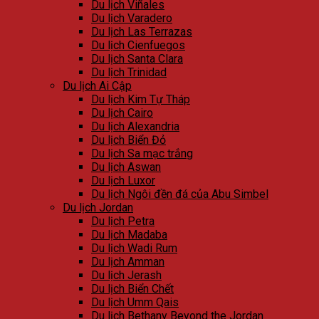
Du lịch Viñales
Du lịch Varadero
Du lịch Las Terrazas
Du lịch Cienfuegos
Du lịch Santa Clara
Du lịch Trinidad
Du lịch Ai Cập
Du lịch Kim Tự Tháp
Du lịch Cairo
Du lịch Alexandria
Du lịch Biển Đỏ
Du lịch Sa mạc trắng
Du lịch Aswan
Du lịch Luxor
Du lịch Ngôi đền đá của Abu Simbel
Du lịch Jordan
Du lịch Petra
Du lịch Madaba
Du lịch Wadi Rum
Du lịch Amman
Du lịch Jerash
Du lịch Biển Chết
Du lịch Umm Qais
Du lịch Bethany Beyond the Jordan