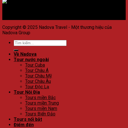
Copyright © 2025 Nadova Travel - Một thương hiệu của
Nadova Group
Về Nadova
Tour nước ngoài
Tour Cuba
Tour Châu Á
Tour Châu Mỹ
Tour Châu Âu
Tour Độc Lạ
Tour Nội Địa
Tours miền Bắc
Tours miền Trung
Tours miền Nam
Tours Biển Đảo
Tours nổi bật
Điểm đến