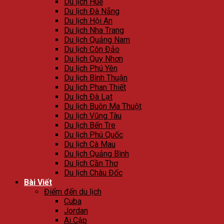
Du lịch Huế
Du lịch Đà Nẵng
Du lịch Hội An
Du lịch Nha Trang
Du lịch Quảng Nam
Du lịch Côn Đảo
Du lịch Quy Nhơn
Du lịch Phú Yên
Du lịch Bình Thuận
Du lịch Phan Thiết
Du lịch Đà Lạt
Du lịch Buôn Ma Thuột
Du lịch Vũng Tàu
Du lịch Bến Tre
Du lịch Phú Quốc
Du lịch Cà Mau
Du lịch Quảng Bình
Du lịch Cần Thơ
Du lịch Châu Đốc
Bài Viết
Điểm đến du lịch
Cuba
Jordan
Ai Cập