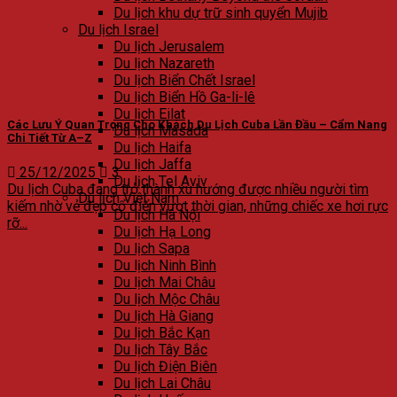
Du lịch khu dự trữ sinh quyển Mujib
Du lịch Israel
Du lịch Jerusalem
Du lịch Nazareth
Du lịch Biển Chết Israel
Du lịch Biển Hồ Ga-li-lê
Du lịch Eilat
Các Lưu Ý Quan Trọng Cho Khách Du Lịch Cuba Lần Đầu – Cẩm Nang
Du lịch Masada
Chi Tiết Từ A–Z
Du lịch Haifa
Du lịch Jaffa
25/12/2025
3
Du lịch Tel Aviv
Du lịch Cuba đang trở thành xu hướng được nhiều người tìm
Du lịch Việt Nam
kiếm nhờ vẻ đẹp cổ điển vượt thời gian, những chiếc xe hơi rực
Du lịch Hà Nội
rỡ...
Du lịch Hạ Long
Du lịch Sapa
Du lịch Ninh Bình
Du lịch Mai Châu
Du lịch Mộc Châu
Du lịch Hà Giang
Du lịch Bắc Kạn
Du lịch Tây Bắc
Du lịch Điện Biên
Du lịch Lai Châu