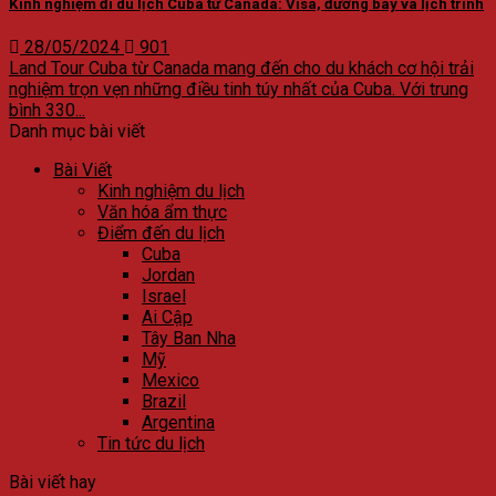
Kinh nghiệm đi du lịch Cuba từ Canada: Visa, đường bay và lịch trình
28/05/2024
901
Land Tour Cuba từ Canada mang đến cho du khách cơ hội trải
nghiệm trọn vẹn những điều tinh túy nhất của Cuba. Với trung
bình 330...
Danh mục bài viết
Bài Viết
Kinh nghiệm du lịch
Văn hóa ẩm thực
Điểm đến du lịch
Cuba
Jordan
Israel
Ai Cập
Tây Ban Nha
Mỹ
Mexico
Brazil
Argentina
Tin tức du lịch
Bài viết hay