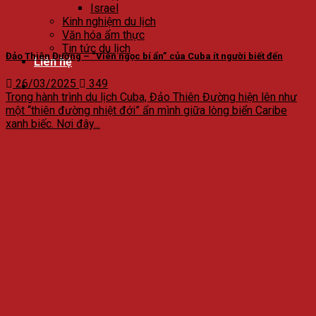
Israel
Kinh nghiệm du lịch
Văn hóa ẩm thực
Tin tức du lịch
Đảo Thiên Đường – “Viên ngọc bí ẩn” của Cuba ít người biết đến
Liên hệ
26/03/2025
349
Trong hành trình du lịch Cuba, Đảo Thiên Đường hiện lên như
một “thiên đường nhiệt đới” ẩn mình giữa lòng biển Caribe
xanh biếc. Nơi đây...