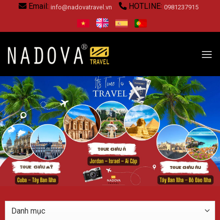
Skip
Email:
HOTLINE:
info@nadovatravel.vn
0981237915
to
content