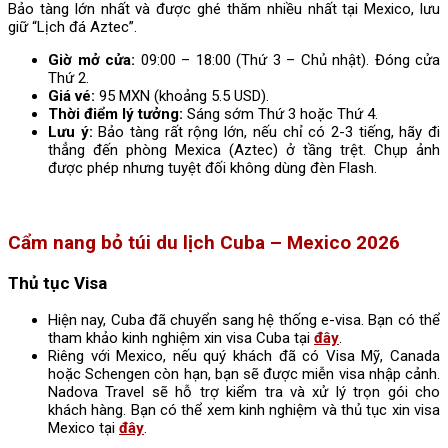
Bảo tàng lớn nhất và được ghé thăm nhiều nhất tại Mexico, lưu
giữ “Lịch đá Aztec”.
Giờ mở cửa:
09:00 – 18:00 (Thứ 3 – Chủ nhật). Đóng cửa
Thứ 2.
Giá vé:
95 MXN (khoảng 5.5 USD).
Thời điểm lý tưởng:
Sáng sớm Thứ 3 hoặc Thứ 4.
Lưu ý:
Bảo tàng rất rộng lớn, nếu chỉ có 2-3 tiếng, hãy đi
thẳng đến phòng Mexica (Aztec) ở tầng trệt. Chụp ảnh
được phép nhưng tuyệt đối không dùng đèn Flash.
Cẩm nang bỏ túi du lịch Cuba – Mexico 2026
Thủ tục Visa
Hiện nay, Cuba đã chuyển sang hệ thống e-visa. Bạn có thể
tham khảo kinh nghiệm xin visa Cuba tại
đây
.
Riêng với Mexico, nếu quý khách đã có Visa Mỹ, Canada
hoặc Schengen còn hạn, bạn sẽ được miễn visa nhập cảnh.
Nadova Travel sẽ hỗ trợ kiểm tra và xử lý trọn gói cho
khách hàng. Bạn có thể xem kinh nghiệm và thủ tục xin visa
Mexico tại
đây
.