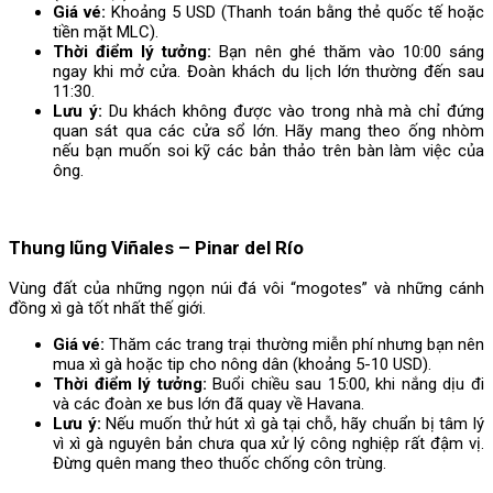
Giá vé:
Khoảng 5 USD (Thanh toán bằng thẻ quốc tế hoặc
tiền mặt MLC).
Thời điểm lý tưởng:
Bạn nên ghé thăm vào 10:00 sáng
ngay khi mở cửa. Đoàn khách du lịch lớn thường đến sau
11:30.
Lưu ý:
Du khách không được vào trong nhà mà chỉ đứng
quan sát qua các cửa sổ lớn. Hãy mang theo ống nhòm
nếu bạn muốn soi kỹ các bản thảo trên bàn làm việc của
ông.
Thung lũng Viñales – Pinar del Río
Vùng đất của những ngọn núi đá vôi “mogotes” và những cánh
đồng xì gà tốt nhất thế giới.
Giá vé:
Thăm các trang trại thường miễn phí nhưng bạn nên
mua xì gà hoặc tip cho nông dân (khoảng 5-10 USD).
Thời điểm lý tưởng:
Buổi chiều sau 15:00, khi nắng dịu đi
và các đoàn xe bus lớn đã quay về Havana.
Lưu ý:
Nếu muốn thử hút xì gà tại chỗ, hãy chuẩn bị tâm lý
vì xì gà nguyên bản chưa qua xử lý công nghiệp rất đậm vị.
Đừng quên mang theo thuốc chống côn trùng.