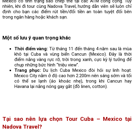
Mexico có tình trạng sao chép thẻ tại các ATM công cộng. Tuy
nhiên, khi đi tour cùng Nadova Travel, hướng dẫn viên sẽ luôn chỉ
định cho bạn các điểm rút tiền/đổi tiền an toàn tuyệt đối bên
trong ngân hàng hoặc khách sạn.
Một số lưu ý quan trọng khác
Thời điểm vàng:
Từ tháng 11 đến tháng 4 năm sau là mùa
khô tại Cuba và vùng biển Cancun (Mexico). Đây là thời
điểm nắng vàng rực rỡ, trời trong xanh, cực kỳ lý tưởng để
chụp những bức hình “triệu view”.
Trang phục:
Du lịch Cuba Mexico đòi hỏi sự linh hoạt.
Mexico City nằm ở độ cao hơn 2.200m nên sáng sớm và tối
có thể se lạnh (áo khoác nhẹ), trong khi Cancun hay
Havana lại nắng nóng gay gắt (đồ linen, cotton).
Tại sao nên lựa chọn Tour Cuba – Mexico tại
Nadova Travel?