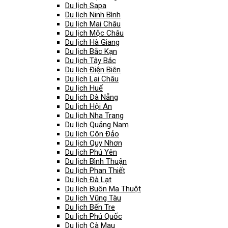
Du lịch Sapa
Du lịch Ninh Bình
Du lịch Mai Châu
Du lịch Mộc Châu
Du lịch Hà Giang
Du lịch Bắc Kạn
Du lịch Tây Bắc
Du lịch Điện Biên
Du lịch Lai Châu
Du lịch Huế
Du lịch Đà Nẵng
Du lịch Hội An
Du lịch Nha Trang
Du lịch Quảng Nam
Du lịch Côn Đảo
Du lịch Quy Nhơn
Du lịch Phú Yên
Du lịch Bình Thuận
Du lịch Phan Thiết
Du lịch Đà Lạt
Du lịch Buôn Ma Thuột
Du lịch Vũng Tàu
Du lịch Bến Tre
Du lịch Phú Quốc
Du lịch Cà Mau