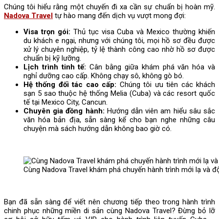
Chúng tôi hiểu rằng một chuyến đi xa cần sự chuẩn bị hoàn mỹ.
Nadova Travel
tự hào mang đến dịch vụ vượt mong đợi:
Visa trọn gói:
Thủ tục visa Cuba và Mexico thường khiến
du khách e ngại, nhưng với chúng tôi, mọi hồ sơ đều được
xử lý chuyên nghiệp, tỷ lệ thành công cao nhờ hồ sơ được
chuẩn bị kỹ lưỡng.
Lịch trình tinh tế:
Cân bằng giữa khám phá văn hóa và
nghỉ dưỡng cao cấp. Không chạy sô, không gò bó.
Hệ thống đối tác cao cấp:
Chúng tôi ưu tiên các khách
sạn 5 sao thuộc hệ thống Melia (Cuba) và các resort quốc
tế tại Mexico City, Cancun.
Chuyên gia đồng hành:
Hướng dẫn viên am hiểu sâu sắc
văn hóa bản địa, sẵn sàng kể cho bạn nghe những câu
chuyện mà sách hướng dẫn không bao giờ có.
Cùng Nadova Travel khám phá chuyến hành trình mới lạ và 
Bạn đã sẵn sàng để viết nên chương tiếp theo trong hành trình
chinh phục những miền di sản cùng Nadova Travel? Đừng bỏ lỡ