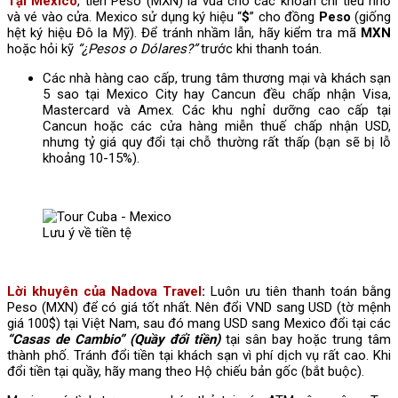
Tại Mexico
, tiền Peso (MXN) là vua cho các khoản chi tiêu nhỏ
và vé vào cửa. Mexico sử dụng ký hiệu “
$
” cho đồng
Peso
(giống
hệt ký hiệu Đô la Mỹ). Để tránh nhầm lẫn, hãy kiểm tra mã
MXN
hoặc hỏi kỹ
“¿Pesos o Dólares?”
trước khi thanh toán.
Các nhà hàng cao cấp, trung tâm thương mại và khách sạn
5 sao tại Mexico City hay Cancun đều chấp nhận Visa,
Mastercard và Amex. Các khu nghỉ dưỡng cao cấp tại
Cancun hoặc các cửa hàng miễn thuế chấp nhận USD,
nhưng tỷ giá quy đổi tại chỗ thường rất thấp (bạn sẽ bị lỗ
khoảng 10-15%).
Lưu ý về tiền tệ
Lời khuyên của Nadova Travel
:
Luôn ưu tiên thanh toán bằng
Peso (MXN) để có giá tốt nhất. Nên đổi VND sang USD (tờ mệnh
giá 100$) tại Việt Nam, sau đó mang USD sang Mexico đổi tại các
“Casas de Cambio” (Quầy đổi tiền)
tại sân bay hoặc trung tâm
thành phố. Tránh đổi tiền tại khách sạn vì phí dịch vụ rất cao. Khi
đổi tiền tại quầy, hãy mang theo Hộ chiếu bản gốc (bắt buộc).