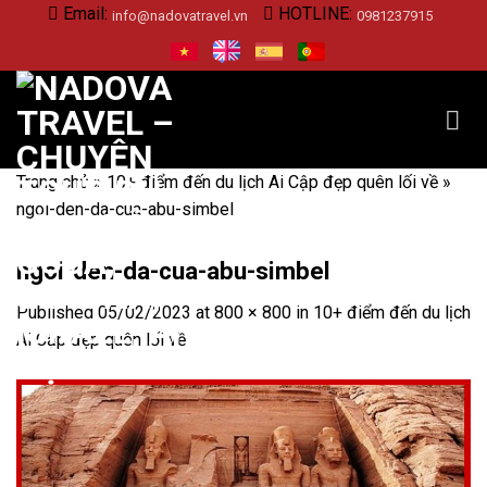
Skip
Email:
HOTLINE:
info@nadovatravel.vn
0981237915
to
content
Trang chủ
»
10+ điểm đến du lịch Ai Cập đẹp quên lối về
»
ngoi-den-da-cua-abu-simbel
ngoi-den-da-cua-abu-simbel
Published
05/02/2023
at
800 × 800
in
10+ điểm đến du lịch
Ai Cập đẹp quên lối về