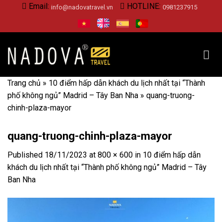
Skip
Email:
HOTLINE:
info@nadovatravel.vn
0981237915
to
content
Trang chủ
»
10 điểm hấp dẫn khách du lịch nhất tại “Thành
phố không ngủ” Madrid – Tây Ban Nha
»
quang-truong-
chinh-plaza-mayor
quang-truong-chinh-plaza-mayor
Published
18/11/2023
at
800 × 600
in
10 điểm hấp dẫn
khách du lịch nhất tại “Thành phố không ngủ” Madrid – Tây
Ban Nha