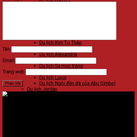
Du lịch Viñales
Du lịch Varadero
Du lịch Las Terrazas
Du lịch Cienfuegos
Du lịch Santa Clara
Du lịch Trinidad
Du lịch Ai Cập
Du lịch Kim Tự Tháp
Du lịch Cairo
Tên
Du lịch Alexandria
Du lịch Biển Đỏ
Email
Du lịch Sa mạc trắng
Du lịch Aswan
Trang web
Du lịch Luxor
Du lịch Ngôi đền đá của Abu Simbel
Du lịch Jordan
Du lịch Petra
Du lịch Madaba
Du lịch Wadi Rum
Địa chỉ:
Số 59 Xã Đàn, Quận Đống Đa, ​​Hà Nội, Việt Nam
Du lịch Amman
Du lịch Jerash
Điện thoại:
02438721873
/
Hotline:
0981237915
Du lịch Biển Chết
Du lịch Umm Qais
CÔNG TY CỔ PHẦN NADOVA GROUP
Du lịch Bethany Beyond the Jordan