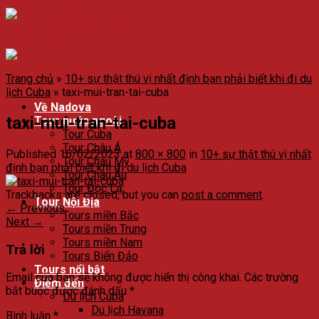
Trang chủ
»
10+ sự thật thú vị nhất định bạn phải biết khi đi du
lịch Cuba
»
taxi-mui-tran-tai-cuba
Về Nadova
taxi-mui-tran-tai-cuba
Tour nước ngoài
Tour Cuba
Tour Châu Á
Published
16/02/2023
at
800 × 800
in
10+ sự thật thú vị nhất
Tour Châu Mỹ
định bạn phải biết khi đi du lịch Cuba
Tour Châu Âu
Tour Độc Lạ
Trackbacks are closed, but you can
post a comment
.
Tour Nội Địa
←
Previous
Tours miền Bắc
Next
→
Tours miền Trung
Tours miền Nam
Trả lời
Tours Biển Đảo
Tours nổi bật
Email của bạn sẽ không được hiển thị công khai.
Các trường
Điểm đến
bắt buộc được đánh dấu
*
Du lịch Cuba
Du lịch Havana
Bình luận
*