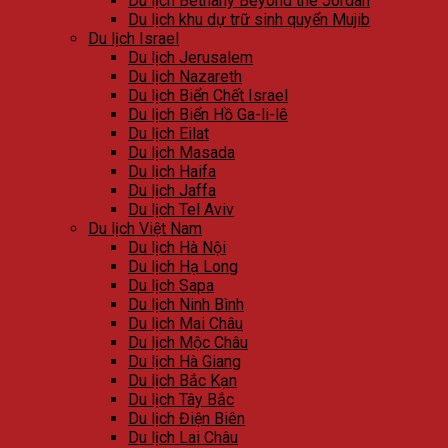
Du lịch Bethany Beyond the Jordan
Du lịch khu dự trữ sinh quyển Mujib
Du lịch Israel
Du lịch Jerusalem
Du lịch Nazareth
Du lịch Biển Chết Israel
Du lịch Biển Hồ Ga-li-lê
Du lịch Eilat
Du lịch Masada
Du lịch Haifa
Du lịch Jaffa
Du lịch Tel Aviv
Du lịch Việt Nam
Du lịch Hà Nội
Du lịch Hạ Long
Du lịch Sapa
Du lịch Ninh Bình
Du lịch Mai Châu
Du lịch Mộc Châu
Du lịch Hà Giang
Du lịch Bắc Kạn
Du lịch Tây Bắc
Du lịch Điện Biên
Du lịch Lai Châu