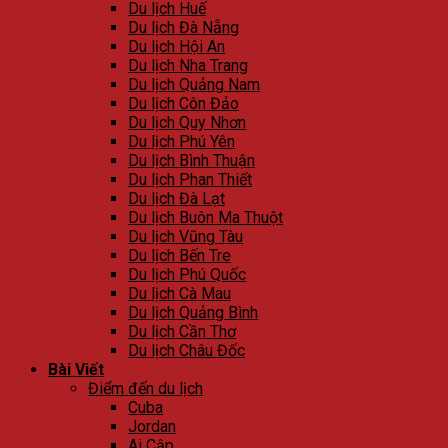
Du lịch Huế
Du lịch Đà Nẵng
Du lịch Hội An
Du lịch Nha Trang
Du lịch Quảng Nam
Du lịch Côn Đảo
Du lịch Quy Nhơn
Du lịch Phú Yên
Du lịch Bình Thuận
Du lịch Phan Thiết
Du lịch Đà Lạt
Du lịch Buôn Ma Thuột
Du lịch Vũng Tàu
Du lịch Bến Tre
Du lịch Phú Quốc
Du lịch Cà Mau
Du lịch Quảng Bình
Du lịch Cần Thơ
Du lịch Châu Đốc
Bài Viết
Điểm đến du lịch
Cuba
Jordan
Ai Cập