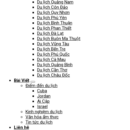
Du lịch Quảng Nam
Du lịch Côn Đảo
Du lịch Quy Nhơn
Du lịch Phú Yên
Du lịch Bình Thuận
Du lịch Phan Thiết
Du lịch Đà Lạt
Du lịch Buôn Ma Thuột
Du lịch Vũng Tàu
Du lịch Bến Tre
Du lịch Phú Quốc
Du lịch Cà Mau
Du lịch Quảng Bình
Du lịch Cần Thơ
Du lịch Châu Đốc
Bài Viết
Điểm đến du lịch
Cuba
Jordan
Ai Cập
Israel
Kinh nghiệm du lịch
Văn hóa ẩm thực
Tin tức du lịch
Liên hệ