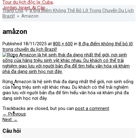
Trang Chủ
»
8 Địa Điểm Không Thể Bỏ Lỡ Trong Chuyến Du Lịch
Brazil!
»
Amazon
Về Nadova
amazon
Published
18/11/2025
at
800 × 600
in
8 địa điểm không thể bỏ lỡ
trong chuyến du lịch Brazil!
Tour nước ngoài
Rừng Amazon là hệ sinh thái đa dạng nhất thế giới, nơi sinh sống
Tour Nội Địa
của hàng triệu sinh vật khác nhau. Du khách có thể trải nghiệm
giao lưu với người bản địa để tìm hiểu văn hóa và khám phá đa
dạng sinh học nơi đây.
Trackbacks are closed, but you can
post a comment
.
Tours nổi bật
←
Previous
Next
→
Câu hỏi