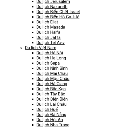
Du lịch Jerusalem
Du lịch Nazareth
Du lịch Biển Chết Israel
Du lịch Biển Hồ Ga-li-lê
Du lịch Eilat
Du lịch Masada
Du lịch Haifa
Du lịch Jaffa
Du lịch Tel Aviv
Du lịch Việt Nam
Du lịch Hà Nội
Du lịch Hạ Long
Du lịch Sapa
Du lịch Ninh Bình
Du lịch Mai Châu
Du lịch Mộc Châu
Du lịch Hà Giang
Du lịch Bắc Kạn
Du lịch Tây Bắc
Du lịch Điện Biên
Du lịch Lai Châu
Du lịch Huế
Du lịch Đà Nẵng
Du lịch Hội An
Du lịch Nha Trang