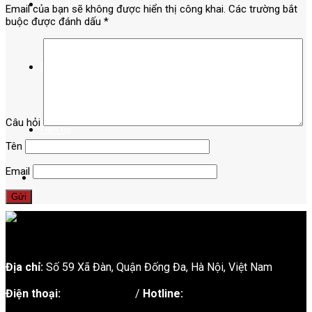
Điểm đến
Email của bạn sẽ không được hiển thị công khai.
Các trường bắt
buộc được đánh dấu
*
Bài Viết
Câu hỏi
Liên hệ
Tên
Email
Địa chỉ:
Số 59 Xã Đàn, Quận Đống Đa, ​​Hà Nội, Việt Nam
Điện thoại:
02438721873
/
Hotline:
0981237915