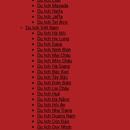
Du lịch Eilat
Du lịch Masada
Du lịch Haifa
Du lịch Jaffa
Du lịch Tel Aviv
Du lịch Việt Nam
Du lịch Hà Nội
Du lịch Hạ Long
Du lịch Sapa
Du lịch Ninh Bình
Du lịch Mai Châu
Du lịch Mộc Châu
Du lịch Hà Giang
Du lịch Bắc Kạn
Du lịch Tây Bắc
Du lịch Điện Biên
Du lịch Lai Châu
Du lịch Huế
Du lịch Đà Nẵng
Du lịch Hội An
Du lịch Nha Trang
Du lịch Quảng Nam
Du lịch Côn Đảo
Du lịch Quy Nhơn