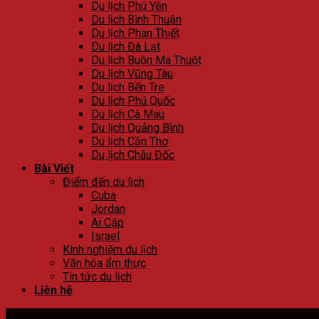
Du lịch Phú Yên
Du lịch Bình Thuận
Du lịch Phan Thiết
Du lịch Đà Lạt
Du lịch Buôn Ma Thuột
Du lịch Vũng Tàu
Du lịch Bến Tre
Du lịch Phú Quốc
Du lịch Cà Mau
Du lịch Quảng Bình
Du lịch Cần Thơ
Du lịch Châu Đốc
Bài Viết
Điểm đến du lịch
Cuba
Jordan
Ai Cập
Israel
Kinh nghiệm du lịch
Văn hóa ẩm thực
Tin tức du lịch
Liên hệ