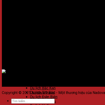
Du lịch khu dự trữ sinh quyển Mujib
Thông tin
Du lịch Israel
Du lịch Jerusalem
Giới thiệu công ty
Du lịch Nazareth
Chính sách đặt tour
Du lịch Biển Chết Israel
Chính sách bảo mật
Du lịch Biển Hồ Ga-li-lê
Liên hệ
Du lịch Eilat
Du lịch Masada
Kết nối với chúng tôi
Du lịch Haifa
Du lịch Jaffa
Du lịch Tel Aviv
Du lịch Việt Nam
Du lịch Hà Nội
Du lịch Hạ Long
Du lịch Sapa
Chấp nhận thanh toán
Du lịch Ninh Bình
Du lịch Mai Châu
Du lịch Mộc Châu
Du lịch Hà Giang
Du lịch Bắc Kạn
Du lịch Tây Bắc
Copyright © 2025 Nadova Travel - Một thương hiệu của Nadov
Du lịch Điện Biên
Du lịch Lai Châu