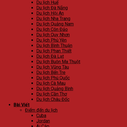
Du lịch Huế
Du lịch Đà Nẵng
Du lịch Hội An
Du lịch Nha Trang
Du lịch Quảng Nam
Du lịch Côn Đảo
Du lịch Quy Nhơn
Du lịch Phú Yên
Du lịch Bình Thuận
Du lịch Phan Thiết
Du lịch Đà Lạt
Du lịch Buôn Ma Thuột
Du lịch Vũng Tàu
Du lịch Bến Tre
Du lịch Phú Quốc
Du lịch Cà Mau
Du lịch Quảng Bình
Du lịch Cần Thơ
Du lịch Châu Đốc
Bài Viết
Điểm đến du lịch
Cuba
Jordan
Ai Cập