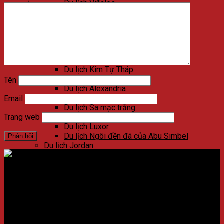
Du lịch Viñales
Du lịch Varadero
Du lịch Las Terrazas
Du lịch Cienfuegos
Du lịch Santa Clara
Du lịch Trinidad
Du lịch Ai Cập
Du lịch Kim Tự Tháp
Du lịch Cairo
Tên
Du lịch Alexandria
Du lịch Biển Đỏ
Email
Du lịch Sa mạc trắng
Du lịch Aswan
Trang web
Du lịch Luxor
Du lịch Ngôi đền đá của Abu Simbel
Du lịch Jordan
Du lịch Petra
Du lịch Madaba
Du lịch Wadi Rum
Địa chỉ:
Số 59 Xã Đàn, Quận Đống Đa, ​​Hà Nội, Việt Nam
Du lịch Amman
Du lịch Jerash
Điện thoại:
02438721873
/
Hotline:
0981237915
Du lịch Biển Chết
Du lịch Umm Qais
CÔNG TY CỔ PHẦN NADOVA GROUP
Du lịch Bethany Beyond the Jordan