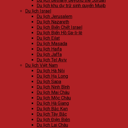
Du lịch Bethany Beyond the Jordan
Du lịch khu dự trữ sinh quyển Mujib
Du lịch Israel
Du lịch Jerusalem
Du lịch Nazareth
Du lịch Biển Chết Israel
Du lịch Biển Hồ Ga-li-lê
Du lịch Eilat
Du lịch Masada
Du lịch Haifa
Du lịch Jaffa
Du lịch Tel Aviv
Du lịch Việt Nam
Du lịch Hà Nội
Du lịch Hạ Long
Du lịch Sapa
Du lịch Ninh Bình
Du lịch Mai Châu
Du lịch Mộc Châu
Du lịch Hà Giang
Du lịch Bắc Kạn
Du lịch Tây Bắc
Du lịch Điện Biên
Du lịch Lai Châu