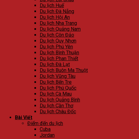
Du lịch Huế
Du lịch Đà Nẵng
Du lịch Hội An
Du lịch Nha Trang
Du lịch Quảng Nam
Du lịch Côn Đảo
Du lịch Quy Nhơn
Du lịch Phú Yên
Du lịch Bình Thuận
Du lịch Phan Thiết
Du lịch Đà Lạt
Du lịch Buôn Ma Thuột
Du lịch Vũng Tàu
Du lịch Bến Tre
Du lịch Phú Quốc
Du lịch Cà Mau
Du lịch Quảng Bình
Du lịch Cần Thơ
Du lịch Châu Đốc
Bài Viết
Điểm đến du lịch
Cuba
Jordan