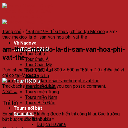
Trang chủ
»
“Bật mí” 9+ điều thú vị chỉ có tại Mexico
»
am-
thuc-mexico-la-di-san-van-hoa-phi-vat-the
Về Nadova
am-thuc-mexico-la-di-san-van-hoa-phi-
Tour nước ngoài
Tour Cuba
vat-the
Tour Châu Á
Tour Châu Mỹ
Published
08/10/2024
at
800 × 600
in
“Bật mí” 9+ điều thú vị
Tour Châu Âu
chỉ có tại Mexico
Tour Độc Lạ
Tour Nội Địa
Trackbacks are closed, but you can
post a comment
.
Tours miền Bắc
Next
→
Tours miền Trung
Tours miền Nam
Trả lời
Tours Biển Đảo
Tours nổi bật
Điểm đến
Email của bạn sẽ không được hiển thị công khai.
Các trường
Du lịch Cuba
bắt buộc được đánh dấu
*
Du lịch Havana