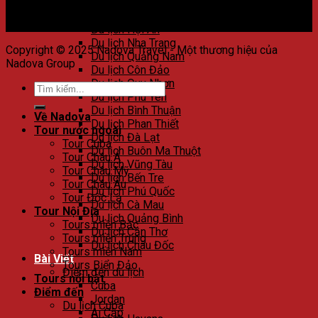
Du lịch Huế
Du lịch Đà Nẵng
Du lịch Hội An
Du lịch Nha Trang
Copyright © 2025 Nadova Travel - Một thương hiệu của
Du lịch Quảng Nam
Nadova Group
Du lịch Côn Đảo
Du lịch Quy Nhơn
Du lịch Phú Yên
Du lịch Bình Thuận
Về Nadova
Du lịch Phan Thiết
Tour nước ngoài
Du lịch Đà Lạt
Tour Cuba
Du lịch Buôn Ma Thuột
Tour Châu Á
Du lịch Vũng Tàu
Tour Châu Mỹ
Du lịch Bến Tre
Tour Châu Âu
Du lịch Phú Quốc
Tour Độc Lạ
Du lịch Cà Mau
Tour Nội Địa
Du lịch Quảng Bình
Tours miền Bắc
Du lịch Cần Thơ
Tours miền Trung
Du lịch Châu Đốc
Tours miền Nam
Bài Viết
Tours Biển Đảo
Điểm đến du lịch
Tours nổi bật
Cuba
Điểm đến
Jordan
Du lịch Cuba
Ai Cập