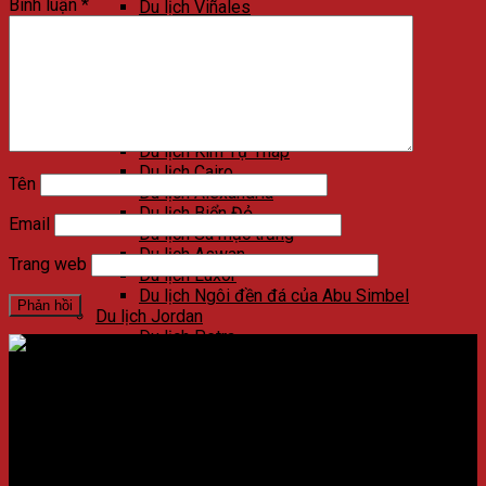
Bình luận
*
Du lịch Viñales
Du lịch Varadero
Du lịch Las Terrazas
Du lịch Cienfuegos
Du lịch Santa Clara
Du lịch Trinidad
Du lịch Ai Cập
Du lịch Kim Tự Tháp
Du lịch Cairo
Tên
Du lịch Alexandria
Du lịch Biển Đỏ
Email
Du lịch Sa mạc trắng
Du lịch Aswan
Trang web
Du lịch Luxor
Du lịch Ngôi đền đá của Abu Simbel
Du lịch Jordan
Du lịch Petra
Du lịch Madaba
Du lịch Wadi Rum
Du lịch Amman
Địa chỉ:
Số 59 Xã Đàn, Quận Đống Đa, ​​Hà Nội, Việt Nam
Du lịch Jerash
Du lịch Biển Chết
Điện thoại:
02438721873
/
Hotline:
0981237915
Du lịch Umm Qais
CÔNG TY CỔ PHẦN NADOVA GROUP
Du lịch Bethany Beyond the Jordan