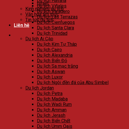
Du lịch Havana
Israel
Du lịch Viñales
Kinh nghiệm du lịch
Du lịch Varadero
Văn hóa ẩm thực
Du lịch Las Terrazas
Tin tức du lịch
Du lịch Cienfuegos
Liên hệ
Du lịch Santa Clara
Du lịch Trinidad
Du lịch Ai Cập
Du lịch Kim Tự Tháp
Du lịch Cairo
Du lịch Alexandria
Du lịch Biển Đỏ
Du lịch Sa mạc trắng
Du lịch Aswan
Du lịch Luxor
Du lịch Ngôi đền đá của Abu Simbel
Du lịch Jordan
Du lịch Petra
Du lịch Madaba
Du lịch Wadi Rum
Du lịch Amman
Du lịch Jerash
Du lịch Biển Chết
Du lịch Umm Qais