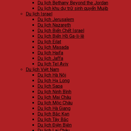
Du lịch Bethany Beyond the Jordan
Du lịch khu dự trữ sinh quyển Mujib
Du lịch Israel
Du lịch Jerusalem
Du lịch Nazareth
Du lịch Biển Chết Israel
Du lịch Biển Hồ Ga-li-lê
Du lịch Eilat
Du lịch Masada
Du lịch Haifa
Du lịch Jaffa
Du lịch Tel Aviv
Du lịch Việt Nam
Du lịch Hà Nội
Du lịch Hạ Long
Du lịch Sapa
Du lịch Ninh Bình
Du lịch Mai Châu
Du lịch Mộc Châu
Du lịch Hà Giang
Du lịch Bắc Kạn
Du lịch Tây Bắc
Du lịch Điện Biên
Du lịch Lai Châu