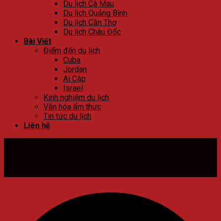
Du lịch Cà Mau
Du lịch Quảng Bình
Du lịch Cần Thơ
Du lịch Châu Đốc
Bài Viết
Điểm đến du lịch
Cuba
Jordan
Ai Cập
Israel
Kinh nghiệm du lịch
Văn hóa ẩm thực
Tin tức du lịch
Liên hệ