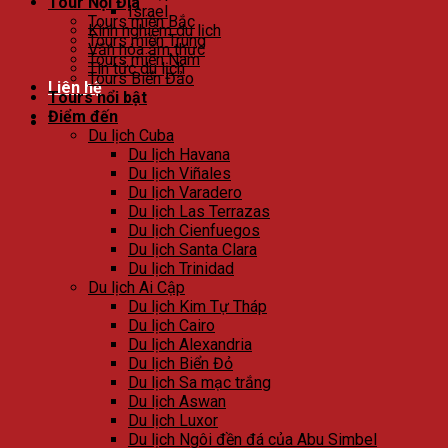
Tour Nội Địa
Israel
Tours miền Bắc
Kinh nghiệm du lịch
Tours miền Trung
Văn hóa ẩm thực
Tours miền Nam
Tin tức du lịch
Tours Biển Đảo
Liên hệ
Tours nổi bật
Điểm đến
Du lịch Cuba
Du lịch Havana
Du lịch Viñales
Du lịch Varadero
Du lịch Las Terrazas
Du lịch Cienfuegos
Du lịch Santa Clara
Du lịch Trinidad
Du lịch Ai Cập
Du lịch Kim Tự Tháp
Du lịch Cairo
Du lịch Alexandria
Du lịch Biển Đỏ
Du lịch Sa mạc trắng
Du lịch Aswan
Du lịch Luxor
Du lịch Ngôi đền đá của Abu Simbel