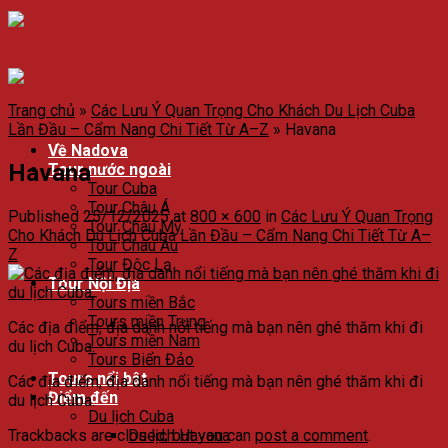
Trang chủ
»
Các Lưu Ý Quan Trọng Cho Khách Du Lịch Cuba
Lần Đầu – Cẩm Nang Chi Tiết Từ A–Z
»
Havana
Về Nadova
Havana
Tour nước ngoài
Tour Cuba
Tour Châu Á
Published
25/12/2025
at
800 × 600
in
Các Lưu Ý Quan Trọng
Tour Châu Mỹ
Cho Khách Du Lịch Cuba Lần Đầu – Cẩm Nang Chi Tiết Từ A–
Tour Châu Âu
Z
Tour Độc Lạ
Tour Nội Địa
Tours miền Bắc
Tours miền Trung
Các địa điểm, địa danh nổi tiếng mà bạn nên ghé thăm khi đi
Tours miền Nam
du lịch Cuba.
Tours Biển Đảo
Tours nổi bật
Các địa điểm, địa danh nổi tiếng mà bạn nên ghé thăm khi đi
Điểm đến
du lịch Cuba.
Du lịch Cuba
Trackbacks are closed, but you can
post a comment
.
Du lịch Havana