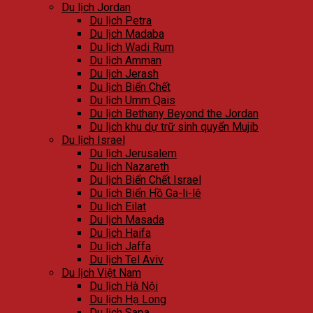
Du lịch Jordan
Du lịch Petra
Du lịch Madaba
Du lịch Wadi Rum
Du lịch Amman
Du lịch Jerash
Du lịch Biển Chết
Du lịch Umm Qais
Du lịch Bethany Beyond the Jordan
Du lịch khu dự trữ sinh quyển Mujib
Du lịch Israel
Du lịch Jerusalem
Du lịch Nazareth
Du lịch Biển Chết Israel
Du lịch Biển Hồ Ga-li-lê
Du lịch Eilat
Du lịch Masada
Du lịch Haifa
Du lịch Jaffa
Du lịch Tel Aviv
Du lịch Việt Nam
Du lịch Hà Nội
Du lịch Hạ Long
Du lịch Sapa