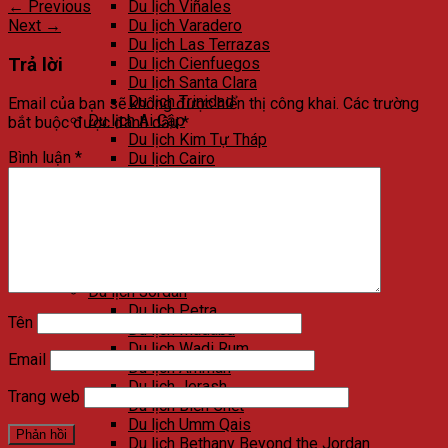
←
Previous
Du lịch Viñales
Next
→
Du lịch Varadero
Du lịch Las Terrazas
Trả lời
Du lịch Cienfuegos
Du lịch Santa Clara
Du lịch Trinidad
Email của bạn sẽ không được hiển thị công khai.
Các trường
Du lịch Ai Cập
bắt buộc được đánh dấu
*
Du lịch Kim Tự Tháp
Bình luận
*
Du lịch Cairo
Du lịch Alexandria
Du lịch Biển Đỏ
Du lịch Sa mạc trắng
Du lịch Aswan
Du lịch Luxor
Du lịch Ngôi đền đá của Abu Simbel
Du lịch Jordan
Du lịch Petra
Tên
Du lịch Madaba
Du lịch Wadi Rum
Email
Du lịch Amman
Du lịch Jerash
Trang web
Du lịch Biển Chết
Du lịch Umm Qais
Du lịch Bethany Beyond the Jordan