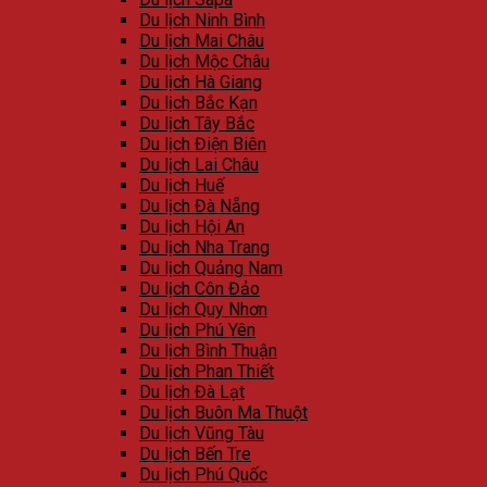
Du lịch Ninh Bình
Du lịch Mai Châu
Du lịch Mộc Châu
Du lịch Hà Giang
Du lịch Bắc Kạn
Du lịch Tây Bắc
Du lịch Điện Biên
Du lịch Lai Châu
Du lịch Huế
Du lịch Đà Nẵng
Du lịch Hội An
Du lịch Nha Trang
Du lịch Quảng Nam
Du lịch Côn Đảo
Du lịch Quy Nhơn
Du lịch Phú Yên
Du lịch Bình Thuận
Du lịch Phan Thiết
Du lịch Đà Lạt
Du lịch Buôn Ma Thuột
Du lịch Vũng Tàu
Du lịch Bến Tre
Du lịch Phú Quốc