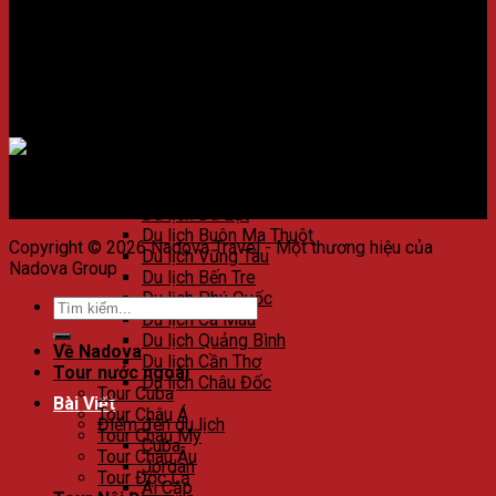
Du lịch Huế
Du lịch Đà Nẵng
Du lịch Hội An
Du lịch Nha Trang
Du lịch Quảng Nam
Du lịch Côn Đảo
Chấp nhận thanh toán
Du lịch Quy Nhơn
Du lịch Phú Yên
Du lịch Bình Thuận
Du lịch Phan Thiết
Du lịch Đà Lạt
Du lịch Buôn Ma Thuột
Copyright © 2026 Nadova Travel - Một thương hiệu của
Du lịch Vũng Tàu
Nadova Group
Du lịch Bến Tre
Du lịch Phú Quốc
Du lịch Cà Mau
Du lịch Quảng Bình
Về Nadova
Du lịch Cần Thơ
Tour nước ngoài
Du lịch Châu Đốc
Tour Cuba
Bài Viết
Tour Châu Á
Điểm đến du lịch
Tour Châu Mỹ
Cuba
Tour Châu Âu
Jordan
Tour Độc Lạ
Ai Cập