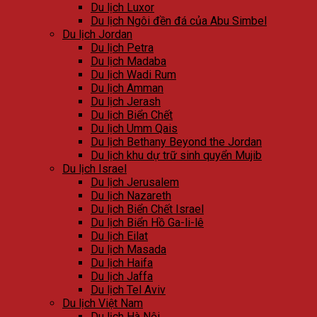
Du lịch Luxor
Du lịch Ngôi đền đá của Abu Simbel
Du lịch Jordan
Du lịch Petra
Du lịch Madaba
Du lịch Wadi Rum
Du lịch Amman
Du lịch Jerash
Du lịch Biển Chết
Du lịch Umm Qais
Du lịch Bethany Beyond the Jordan
Du lịch khu dự trữ sinh quyển Mujib
Du lịch Israel
Du lịch Jerusalem
Du lịch Nazareth
Du lịch Biển Chết Israel
Du lịch Biển Hồ Ga-li-lê
Du lịch Eilat
Du lịch Masada
Du lịch Haifa
Du lịch Jaffa
Du lịch Tel Aviv
Du lịch Việt Nam
Du lịch Hà Nội