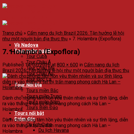
Trang chủ
»
Cẩm nang du lịch Brazil 2026: Tận hưởng lễ hội
như một người bản địa thực thụ
»
7. Holambra (Expoflora)
Về Nadova
7. Holambra (Expoflora)
Tour nước ngoài
Tour Cuba
Tour Châu Á
Published
14/02/2026
at
800 × 600
in
Cẩm nang du lịch
Tour Châu Mỹ
Brazil 2026: Tận hưởng lễ hội như một người bản địa thực thụ
Tour Châu Âu
Tour Độc Lạ
Tour Nội Địa
Tours miền Bắc
Tours miền Trung
Dành cho những tâm hồn yêu thiên nhiên và sự tĩnh lặng, diễn
Tours miền Nam
ra vào tháng 9 tại thị trấn mang phong cách Hà Lan –
Tours Biển Đảo
Holambra.
Tours nổi bật
Điểm đến
Dành cho những tâm hồn yêu thiên nhiên và sự tĩnh lặng, diễn
Du lịch Cuba
ra vào tháng 9 tại thị trấn mang phong cách Hà Lan –
Du lịch Havana
Holambra.