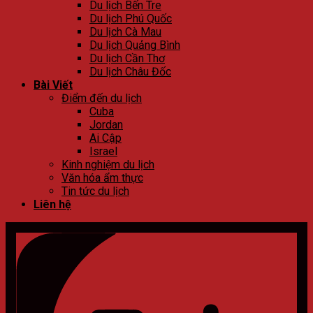
Du lịch Bến Tre
Du lịch Phú Quốc
Du lịch Cà Mau
Du lịch Quảng Bình
Du lịch Cần Thơ
Du lịch Châu Đốc
Bài Viết
Điểm đến du lịch
Cuba
Jordan
Ai Cập
Israel
Kinh nghiệm du lịch
Văn hóa ẩm thực
Tin tức du lịch
Liên hệ