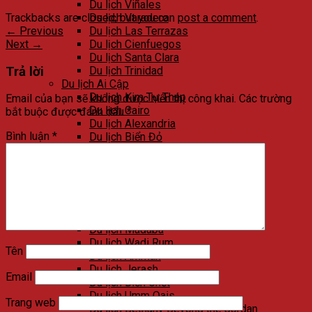
Du lịch Viñales
Trackbacks are closed, but you can
post a comment
.
Du lịch Varadero
←
Previous
Du lịch Las Terrazas
Next
→
Du lịch Cienfuegos
Du lịch Santa Clara
Trả lời
Du lịch Trinidad
Du lịch Ai Cập
Du lịch Kim Tự Tháp
Email của bạn sẽ không được hiển thị công khai.
Các trường
Du lịch Cairo
bắt buộc được đánh dấu
*
Du lịch Alexandria
Bình luận
*
Du lịch Biển Đỏ
Du lịch Sa mạc trắng
Du lịch Aswan
Du lịch Luxor
Du lịch Ngôi đền đá của Abu Simbel
Du lịch Jordan
Du lịch Petra
Du lịch Madaba
Du lịch Wadi Rum
Tên
Du lịch Amman
Du lịch Jerash
Email
Du lịch Biển Chết
Du lịch Umm Qais
Trang web
Du lịch Bethany Beyond the Jordan