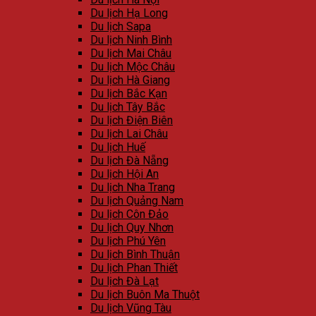
Du lịch Hạ Long
Du lịch Sapa
Du lịch Ninh Bình
Du lịch Mai Châu
Du lịch Mộc Châu
Du lịch Hà Giang
Du lịch Bắc Kạn
Du lịch Tây Bắc
Du lịch Điện Biên
Du lịch Lai Châu
Du lịch Huế
Du lịch Đà Nẵng
Du lịch Hội An
Du lịch Nha Trang
Du lịch Quảng Nam
Du lịch Côn Đảo
Du lịch Quy Nhơn
Du lịch Phú Yên
Du lịch Bình Thuận
Du lịch Phan Thiết
Du lịch Đà Lạt
Du lịch Buôn Ma Thuột
Du lịch Vũng Tàu