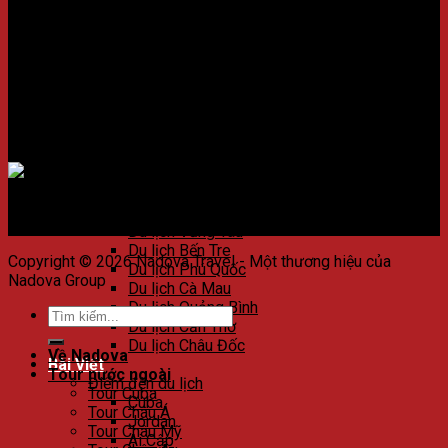
Du lịch Huế
Du lịch Đà Nẵng
Kết nối với chúng tôi
Du lịch Hội An
Du lịch Nha Trang
Du lịch Quảng Nam
Du lịch Côn Đảo
Du lịch Quy Nhơn
Du lịch Phú Yên
Chấp nhận thanh toán
Du lịch Bình Thuận
Du lịch Phan Thiết
Du lịch Đà Lạt
Du lịch Buôn Ma Thuột
Du lịch Vũng Tàu
Du lịch Bến Tre
Copyright © 2026 Nadova Travel - Một thương hiệu của
Du lịch Phú Quốc
Nadova Group
Du lịch Cà Mau
Du lịch Quảng Bình
Du lịch Cần Thơ
Du lịch Châu Đốc
Về Nadova
Bài Viết
Tour nước ngoài
Điểm đến du lịch
Tour Cuba
Cuba
Tour Châu Á
Jordan
Tour Châu Mỹ
Ai Cập