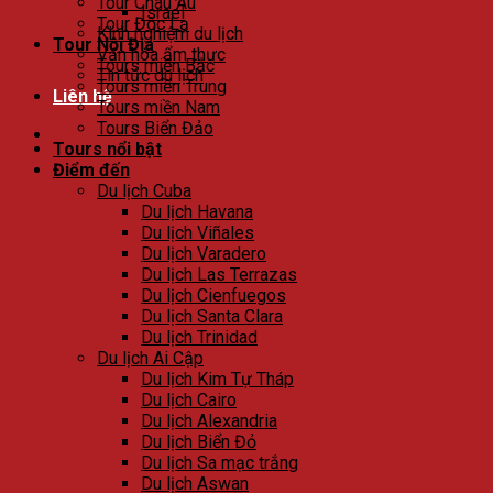
Tour Châu Âu
Israel
Tour Độc Lạ
Kinh nghiệm du lịch
Tour Nội Địa
Văn hóa ẩm thực
Tours miền Bắc
Tin tức du lịch
Tours miền Trung
Liên hệ
Tours miền Nam
Tours Biển Đảo
Tours nổi bật
Điểm đến
Du lịch Cuba
Du lịch Havana
Du lịch Viñales
Du lịch Varadero
Du lịch Las Terrazas
Du lịch Cienfuegos
Du lịch Santa Clara
Du lịch Trinidad
Du lịch Ai Cập
Du lịch Kim Tự Tháp
Du lịch Cairo
Du lịch Alexandria
Du lịch Biển Đỏ
Du lịch Sa mạc trắng
Du lịch Aswan