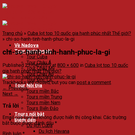
Trang chủ
»
Cuba lọt top 10 quốc gia hạnh phúc nhất Thế giới?
»
chi-so-hanh-tinh-hanh-phuc-la-gi
Về Nadova
chi-so-hanh-tinh-hanh-phuc-la-gi
Tour nước ngoài
Tour Cuba
Tour Châu Á
Published
21/04/2025
at
800 × 600
in
Cuba lọt top 10 quốc
Tour Châu Mỹ
gia hạnh phúc nhất Thế giới?
Tour Châu Âu
Tour Độc Lạ
Trackbacks are closed, but you can
post a comment
.
Tour Nội Địa
←
Previous
Tours miền Bắc
Next
→
Tours miền Trung
Tours miền Nam
Trả lời
Tours Biển Đảo
Tours nổi bật
Email của bạn sẽ không được hiển thị công khai.
Các trường
Điểm đến
bắt buộc được đánh dấu
*
Du lịch Cuba
Du lịch Havana
Bình luận
*