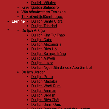
Israel
Du lịch Viñales
Kinh nghiệm du lịch
Du lịch Varadero
Văn hóa ẩm thực
Du lịch Las Terrazas
Tin tức du lịch
Du lịch Cienfuegos
Liên hệ
Du lịch Santa Clara
Du lịch Trinidad
Du lịch Ai Cập
Du lịch Kim Tự Tháp
Du lịch Cairo
Du lịch Alexandria
Du lịch Biển Đỏ
Du lịch Sa mạc trắng
Du lịch Aswan
Du lịch Luxor
Du lịch Ngôi đền đá của Abu Simbel
Du lịch Jordan
Du lịch Petra
Du lịch Madaba
Du lịch Wadi Rum
Du lịch Amman
Du lịch Jerash
Du lịch Biển Chết
Du lịch Umm Qais