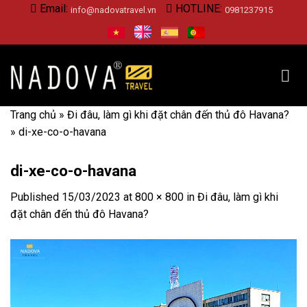
Skip
Email:
HOTLINE:
info@nadovatravel.vn
0981237915
to
content
Trang chủ
»
Đi đâu, làm gì khi đặt chân đến thủ đô Havana?
»
di-xe-co-o-havana
di-xe-co-o-havana
Published
15/03/2023
at
800 × 800
in
Đi đâu, làm gì khi
đặt chân đến thủ đô Havana?