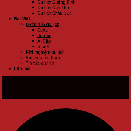
Du lịch Quảng Bình
Du lịch Cần Thơ
Du lịch Châu Đốc
Bài Viết
Điểm đến du lịch
Cuba
Jordan
Ai Cập
Israel
Kinh nghiệm du lịch
Văn hóa ẩm thực
Tin tức du lịch
Liên hệ