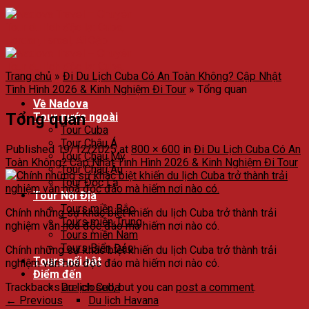
Trang chủ
»
Đi Du Lịch Cuba Có An Toàn Không? Cập Nhật
Tình Hình 2026 & Kinh Nghiệm Đi Tour
»
Tổng quan
Về Nadova
Tổng quan
Tour nước ngoài
Tour Cuba
Tour Châu Á
Published
19/12/2025
at
800 × 600
in
Đi Du Lịch Cuba Có An
Tour Châu Mỹ
Toàn Không? Cập Nhật Tình Hình 2026 & Kinh Nghiệm Đi Tour
Tour Châu Âu
Tour Độc Lạ
Tour Nội Địa
Tours miền Bắc
Chính những sự khác biệt khiến du lịch Cuba trở thành trải
Tours miền Trung
nghiệm văn hoá độc đáo mà hiếm nơi nào có.
Tours miền Nam
Tours Biển Đảo
Chính những sự khác biệt khiến du lịch Cuba trở thành trải
Tours nổi bật
nghiệm văn hoá độc đáo mà hiếm nơi nào có.
Điểm đến
Trackbacks are closed, but you can
post a comment
.
Du lịch Cuba
←
Previous
Du lịch Havana