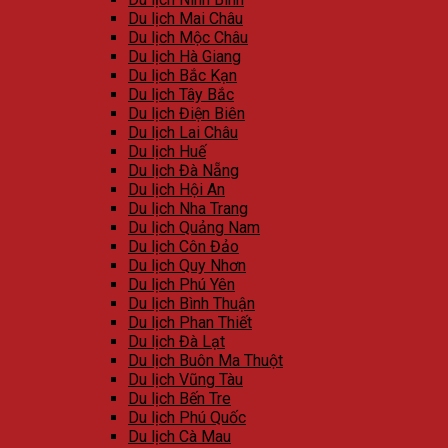
Du lịch Mai Châu
Du lịch Mộc Châu
Du lịch Hà Giang
Du lịch Bắc Kạn
Du lịch Tây Bắc
Du lịch Điện Biên
Du lịch Lai Châu
Du lịch Huế
Du lịch Đà Nẵng
Du lịch Hội An
Du lịch Nha Trang
Du lịch Quảng Nam
Du lịch Côn Đảo
Du lịch Quy Nhơn
Du lịch Phú Yên
Du lịch Bình Thuận
Du lịch Phan Thiết
Du lịch Đà Lạt
Du lịch Buôn Ma Thuột
Du lịch Vũng Tàu
Du lịch Bến Tre
Du lịch Phú Quốc
Du lịch Cà Mau