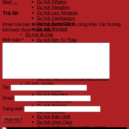
Next
→
Du lịch Viñales
Du lịch Varadero
Trả lời
Du lịch Las Terrazas
Du lịch Cienfuegos
Du lịch Santa Clara
Email của bạn sẽ không được hiển thị công khai.
Các trường
Du lịch Trinidad
bắt buộc được đánh dấu
*
Du lịch Ai Cập
Bình luận
*
Du lịch Kim Tự Tháp
Du lịch Cairo
Du lịch Alexandria
Du lịch Biển Đỏ
Du lịch Sa mạc trắng
Du lịch Aswan
Du lịch Luxor
Du lịch Ngôi đền đá của Abu Simbel
Du lịch Jordan
Tên
Du lịch Petra
Du lịch Madaba
Email
Du lịch Wadi Rum
Du lịch Amman
Trang web
Du lịch Jerash
Du lịch Biển Chết
Du lịch Umm Qais
Du lịch Bethany Beyond the Jordan