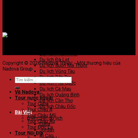
Du lịch Huế
Du lịch Đà Nẵng
Du lịch Hội An
Du lịch Nha Trang
Du lịch Quảng Nam
Chấp nhận thanh toán
Du lịch Côn Đảo
Du lịch Quy Nhơn
Du lịch Phú Yên
Du lịch Bình Thuận
Du lịch Phan Thiết
Du lịch Đà Lạt
Copyright © 2026 Nadova Travel - Một thương hiệu của
Du lịch Buôn Ma Thuột
Nadova Group
Du lịch Vũng Tàu
Du lịch Bến Tre
Du lịch Phú Quốc
Du lịch Cà Mau
Về Nadova
Du lịch Quảng Bình
Tour nước ngoài
Du lịch Cần Thơ
Tour Cuba
Du lịch Châu Đốc
Tour Châu Á
Bài Viết
Tour Châu Mỹ
Điểm đến du lịch
Tour Châu Âu
Cuba
Tour Độc Lạ
Jordan
Tour Nội Địa
Ai Cập