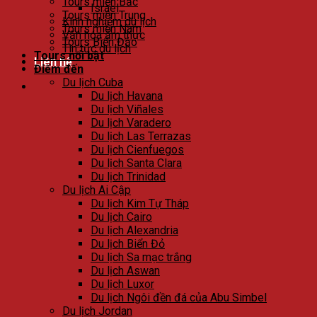
Tours miền Bắc
Israel
Tours miền Trung
Kinh nghiệm du lịch
Tours miền Nam
Văn hóa ẩm thực
Tours Biển Đảo
Tin tức du lịch
Tours nổi bật
Liên hệ
Điểm đến
Du lịch Cuba
Du lịch Havana
Du lịch Viñales
Du lịch Varadero
Du lịch Las Terrazas
Du lịch Cienfuegos
Du lịch Santa Clara
Du lịch Trinidad
Du lịch Ai Cập
Du lịch Kim Tự Tháp
Du lịch Cairo
Du lịch Alexandria
Du lịch Biển Đỏ
Du lịch Sa mạc trắng
Du lịch Aswan
Du lịch Luxor
Du lịch Ngôi đền đá của Abu Simbel
Du lịch Jordan