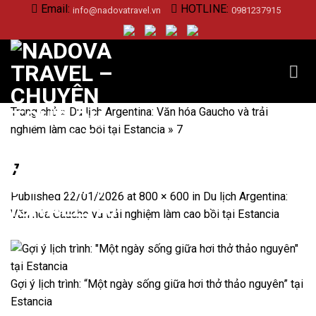
Skip
Email:
HOTLINE:
info@nadovatravel.vn
0981237915
to
content
Trang chủ
»
Du lịch Argentina: Văn hóa Gaucho và trải
nghiệm làm cao bồi tại Estancia
»
7
7
Published
22/01/2026
at
800 × 600
in
Du lịch Argentina:
Văn hóa Gaucho và trải nghiệm làm cao bồi tại Estancia
Gợi ý lịch trình: “Một ngày sống giữa hơi thở thảo nguyên” tại
Estancia