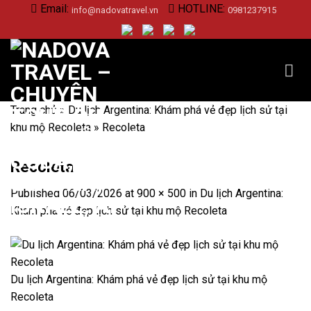
Skip
Email:
HOTLINE:
info@nadovatravel.vn
0981237915
to
content
Trang chủ
»
Du lịch Argentina: Khám phá vẻ đẹp lịch sử tại
khu mộ Recoleta
»
Recoleta
Recoleta
Published
06/03/2026
at
900 × 500
in
Du lịch Argentina:
Khám phá vẻ đẹp lịch sử tại khu mộ Recoleta
Du lịch Argentina: Khám phá vẻ đẹp lịch sử tại khu mộ
Recoleta