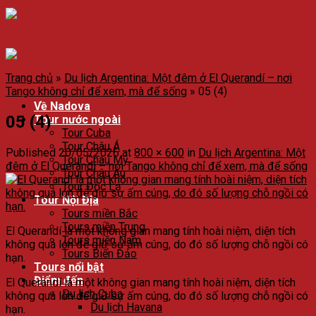
Trang chủ
»
Du lịch Argentina: Một đêm ở El Querandí – nơi
Tango không chỉ để xem, mà để sống
»
05 (4)
Về Nadova
05 (4)
Tour nước ngoài
Tour Cuba
Tour Châu Á
Published
20/05/2026
at
800 × 600
in
Du lịch Argentina: Một
Tour Châu Mỹ
đêm ở El Querandí – nơi Tango không chỉ để xem, mà để sống
Tour Châu Âu
Tour Độc Lạ
Tour Nội Địa
Tours miền Bắc
Tours miền Trung
El Querandí là một không gian mang tính hoài niệm, diện tích
Tours miền Nam
không quá lớn để giữ sự ấm cúng, do đó số lượng chỗ ngồi có
Tours Biển Đảo
hạn.
Tours nổi bật
Điểm đến
El Querandí là một không gian mang tính hoài niệm, diện tích
Du lịch Cuba
không quá lớn để giữ sự ấm cúng, do đó số lượng chỗ ngồi có
Du lịch Havana
hạn.