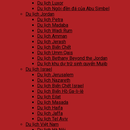
Du lịch Luxor
Du lịch Ngôi đền đá của Abu Simbel
Du lịch Jordan
Du lịch Petra
Du lịch Madaba
Du lịch Wadi Rum
Du lịch Amman
Du lịch Jerash
Du lịch Biển Chết
Du lịch Umm Qais
Du lịch Bethany Beyond the Jordan
Du lịch khu dự trữ sinh quyển Mujib
Du lịch Israel
Du lịch Jerusalem
Du lịch Nazareth
Du lịch Biển Chết Israel
Du lịch Biển Hồ Ga-li-lê
Du lịch Eilat
Du lịch Masada
Du lịch Haifa
Du lịch Jaffa
Du lịch Tel Aviv
Du lịch Việt Nam
Du lịch Hà Nội