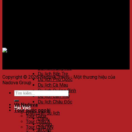
Du lịch Huế
Du lịch Đà Nẵng
Kết nối với chúng tôi
Du lịch Hội An
Du lịch Nha Trang
Du lịch Quảng Nam
Du lịch Côn Đảo
Du lịch Quy Nhơn
Du lịch Phú Yên
Chấp nhận thanh toán
Du lịch Bình Thuận
Du lịch Phan Thiết
Du lịch Đà Lạt
Du lịch Buôn Ma Thuột
Du lịch Vũng Tàu
Du lịch Bến Tre
Copyright © 2026 Nadova Travel - Một thương hiệu của
Du lịch Phú Quốc
Nadova Group
Du lịch Cà Mau
Du lịch Quảng Bình
Du lịch Cần Thơ
Du lịch Châu Đốc
Về Nadova
Bài Viết
Tour nước ngoài
Điểm đến du lịch
Tour Cuba
Cuba
Tour Châu Á
Jordan
Tour Châu Mỹ
Ai Cập