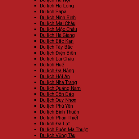
Du lịch Hạ Long
Du lịch Sapa
Du lịch Ninh Bình
Du lịch Mai Châu
Du lịch Mộc Châu
Du lịch Hà Giang
Du lịch Bắc Kạn
Du lịch Tây Bắc
Du lịch Điện Biên
Du lịch Lai Châu
Du lịch Huế
Du lịch Đà Nẵng
Du lịch Hội An
Du lịch Nha Trang
Du lịch Quảng Nam
Du lịch Côn Đảo
Du lịch Quy Nhơn
Du lịch Phú Yên
Du lịch Bình Thuận
Du lịch Phan Thiết
Du lịch Đà Lạt
Du lịch Buôn Ma Thuột
Du lịch Vũng Tàu