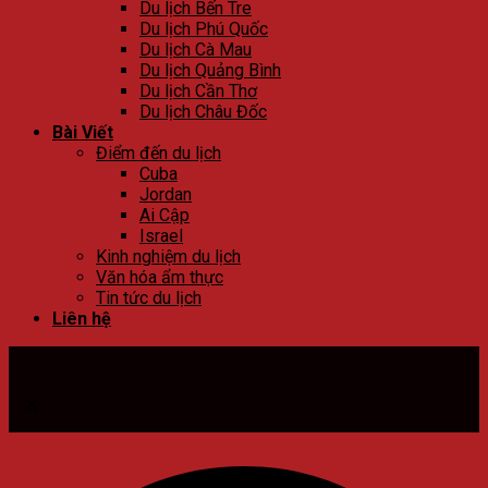
Du lịch Bến Tre
Du lịch Phú Quốc
Du lịch Cà Mau
Du lịch Quảng Bình
Du lịch Cần Thơ
Du lịch Châu Đốc
Bài Viết
Điểm đến du lịch
Cuba
Jordan
Ai Cập
Israel
Kinh nghiệm du lịch
Văn hóa ẩm thực
Tin tức du lịch
Liên hệ