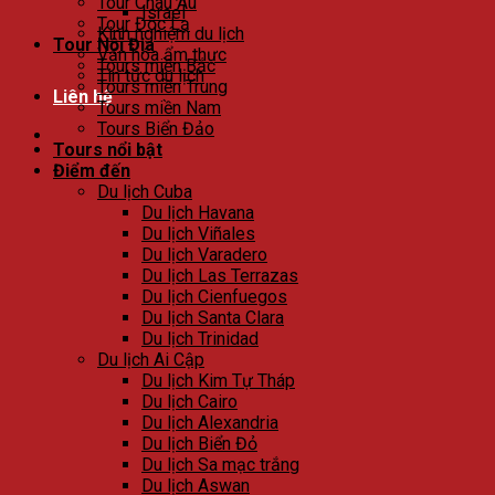
Tour Châu Âu
Israel
Tour Độc Lạ
Kinh nghiệm du lịch
Tour Nội Địa
Văn hóa ẩm thực
Tours miền Bắc
Tin tức du lịch
Tours miền Trung
Liên hệ
Tours miền Nam
Tours Biển Đảo
Tours nổi bật
Điểm đến
Du lịch Cuba
Du lịch Havana
Du lịch Viñales
Du lịch Varadero
Du lịch Las Terrazas
Du lịch Cienfuegos
Du lịch Santa Clara
Du lịch Trinidad
Du lịch Ai Cập
Du lịch Kim Tự Tháp
Du lịch Cairo
Du lịch Alexandria
Du lịch Biển Đỏ
Du lịch Sa mạc trắng
Du lịch Aswan