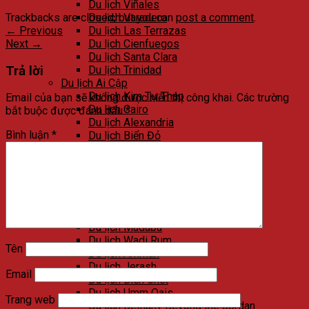
Du lịch Viñales
Trackbacks are closed, but you can
post a comment
.
Du lịch Varadero
←
Previous
Du lịch Las Terrazas
Next
→
Du lịch Cienfuegos
Du lịch Santa Clara
Trả lời
Du lịch Trinidad
Du lịch Ai Cập
Du lịch Kim Tự Tháp
Email của bạn sẽ không được hiển thị công khai.
Các trường
Du lịch Cairo
bắt buộc được đánh dấu
*
Du lịch Alexandria
Bình luận
*
Du lịch Biển Đỏ
Du lịch Sa mạc trắng
Du lịch Aswan
Du lịch Luxor
Du lịch Ngôi đền đá của Abu Simbel
Du lịch Jordan
Du lịch Petra
Du lịch Madaba
Du lịch Wadi Rum
Tên
Du lịch Amman
Du lịch Jerash
Email
Du lịch Biển Chết
Du lịch Umm Qais
Trang web
Du lịch Bethany Beyond the Jordan