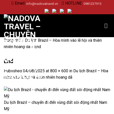
Skip
Email:
HOTLINE:
info@nadovatravel.vn
0981237915
to
content
Trang chủ
»
Du lịch Brazil – Hòa mình vào lễ hội và thiên
nhiên hoang dã
»
End
End
Published
04/08/2025
at
800 × 600
in
Du lịch Brazil – Hòa
mình vào lễ hội và thiên nhiên hoang dã
Du lịch Brazil – chuyến đi đến vùng đất sôi động nhất Nam
Mỹ