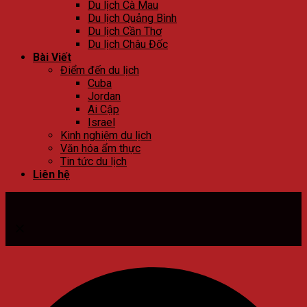
Du lịch Cà Mau
Du lịch Quảng Bình
Du lịch Cần Thơ
Du lịch Châu Đốc
Bài Viết
Điểm đến du lịch
Cuba
Jordan
Ai Cập
Israel
Kinh nghiệm du lịch
Văn hóa ẩm thực
Tin tức du lịch
Liên hệ