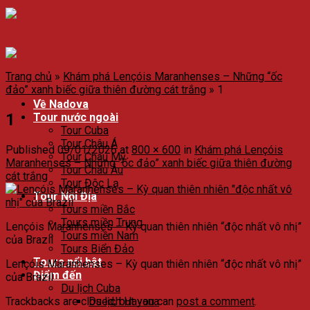
Trang chủ
»
Khám phá Lençóis Maranhenses – Những “ốc
đảo” xanh biếc giữa thiên đường cát trắng
»
1
Về Nadova
1
Tour nước ngoài
Tour Cuba
Tour Châu Á
Published
09/01/2026
at
800 × 600
in
Khám phá Lençóis
Tour Châu Mỹ
Maranhenses – Những “ốc đảo” xanh biếc giữa thiên đường
Tour Châu Âu
cát trắng
Tour Độc Lạ
Tour Nội Địa
Tours miền Bắc
Tours miền Trung
Lençóis Maranhenses – Kỳ quan thiên nhiên “độc nhất vô nhị”
Tours miền Nam
của Brazil
Tours Biển Đảo
Tours nổi bật
Lençóis Maranhenses – Kỳ quan thiên nhiên “độc nhất vô nhị”
Điểm đến
của Brazil
Du lịch Cuba
Trackbacks are closed, but you can
post a comment
.
Du lịch Havana