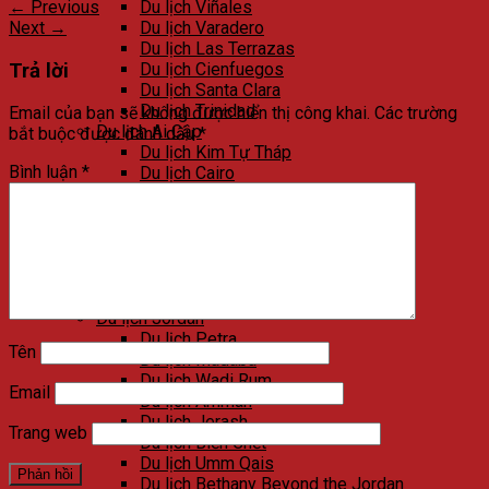
←
Previous
Du lịch Viñales
Next
→
Du lịch Varadero
Du lịch Las Terrazas
Trả lời
Du lịch Cienfuegos
Du lịch Santa Clara
Du lịch Trinidad
Email của bạn sẽ không được hiển thị công khai.
Các trường
Du lịch Ai Cập
bắt buộc được đánh dấu
*
Du lịch Kim Tự Tháp
Bình luận
*
Du lịch Cairo
Du lịch Alexandria
Du lịch Biển Đỏ
Du lịch Sa mạc trắng
Du lịch Aswan
Du lịch Luxor
Du lịch Ngôi đền đá của Abu Simbel
Du lịch Jordan
Du lịch Petra
Tên
Du lịch Madaba
Du lịch Wadi Rum
Email
Du lịch Amman
Du lịch Jerash
Trang web
Du lịch Biển Chết
Du lịch Umm Qais
Du lịch Bethany Beyond the Jordan