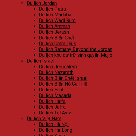
Du lịch Jordan
Du lịch Petra
Du lịch Madaba
Du lịch Wadi Rum
Du lịch Amman
Du lịch Jerash
Du lịch Biển Chết
Du lịch Umm Qais
Du lịch Bethany Beyond the Jordan
Du lịch khu dự trữ sinh quyển Mujib
Du lịch Israel
Du lịch Jerusalem
Du lịch Nazareth
Du lịch Biển Chết Israel
Du lịch Biển Hồ Ga-li-lê
Du lịch Eilat
Du lịch Masada
Du lịch Haifa
Du lịch Jaffa
Du lịch Tel Aviv
Du lịch Việt Nam
Du lịch Hà Nội
Du lịch Hạ Long
Du lịch Sapa