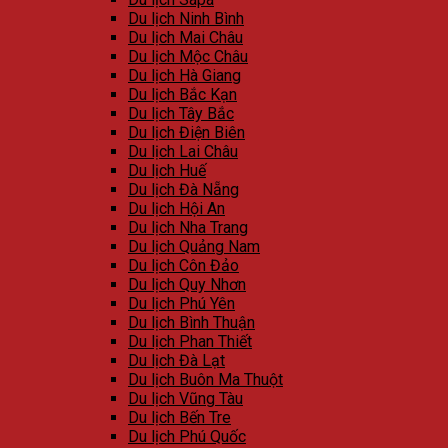
Du lịch Ninh Bình
Du lịch Mai Châu
Du lịch Mộc Châu
Du lịch Hà Giang
Du lịch Bắc Kạn
Du lịch Tây Bắc
Du lịch Điện Biên
Du lịch Lai Châu
Du lịch Huế
Du lịch Đà Nẵng
Du lịch Hội An
Du lịch Nha Trang
Du lịch Quảng Nam
Du lịch Côn Đảo
Du lịch Quy Nhơn
Du lịch Phú Yên
Du lịch Bình Thuận
Du lịch Phan Thiết
Du lịch Đà Lạt
Du lịch Buôn Ma Thuột
Du lịch Vũng Tàu
Du lịch Bến Tre
Du lịch Phú Quốc