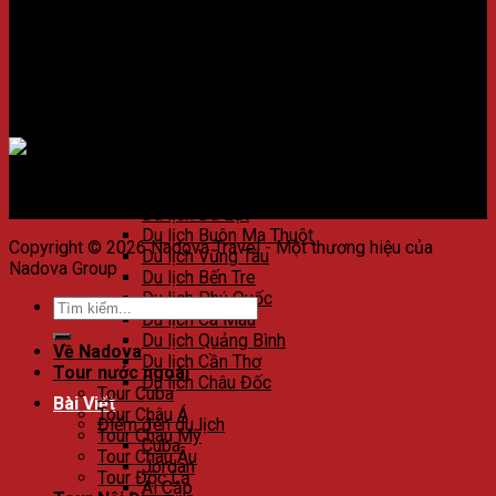
Du lịch Huế
Du lịch Đà Nẵng
Du lịch Hội An
Du lịch Nha Trang
Du lịch Quảng Nam
Du lịch Côn Đảo
Chấp nhận thanh toán
Du lịch Quy Nhơn
Du lịch Phú Yên
Du lịch Bình Thuận
Du lịch Phan Thiết
Du lịch Đà Lạt
Du lịch Buôn Ma Thuột
Copyright © 2026 Nadova Travel - Một thương hiệu của
Du lịch Vũng Tàu
Nadova Group
Du lịch Bến Tre
Du lịch Phú Quốc
Du lịch Cà Mau
Du lịch Quảng Bình
Về Nadova
Du lịch Cần Thơ
Tour nước ngoài
Du lịch Châu Đốc
Tour Cuba
Bài Viết
Tour Châu Á
Điểm đến du lịch
Tour Châu Mỹ
Cuba
Tour Châu Âu
Jordan
Tour Độc Lạ
Ai Cập