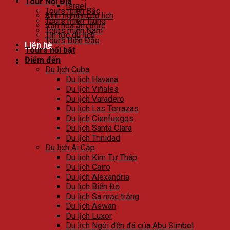
Tour Nội Địa
Israel
Tours miền Bắc
Kinh nghiệm du lịch
Tours miền Trung
Văn hóa ẩm thực
Tours miền Nam
Tin tức du lịch
Tours Biển Đảo
Liên hệ
Tours nổi bật
Điểm đến
Du lịch Cuba
Du lịch Havana
Du lịch Viñales
Du lịch Varadero
Du lịch Las Terrazas
Du lịch Cienfuegos
Du lịch Santa Clara
Du lịch Trinidad
Du lịch Ai Cập
Du lịch Kim Tự Tháp
Du lịch Cairo
Du lịch Alexandria
Du lịch Biển Đỏ
Du lịch Sa mạc trắng
Du lịch Aswan
Du lịch Luxor
Du lịch Ngôi đền đá của Abu Simbel