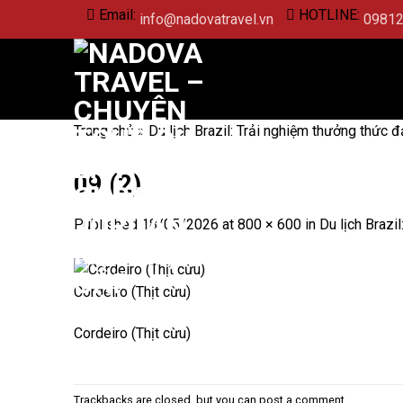
Skip
Email:
HOTLINE:
info@nadovatravel.vn
0981
to
content
Trang chủ
»
Du lịch Brazil: Trải nghiệm thưởng thức đ
09 (2)
Published
18/05/2026
at
800 × 600
in
Du lịch Brazi
Cordeiro (Thịt cừu)
Cordeiro (Thịt cừu)
Trackbacks are closed, but you can
post a comment
.