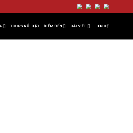
A
TOURS NỔI BẬT
ĐIỂM ĐẾN
BÀI VIẾT
LIÊN HỆ