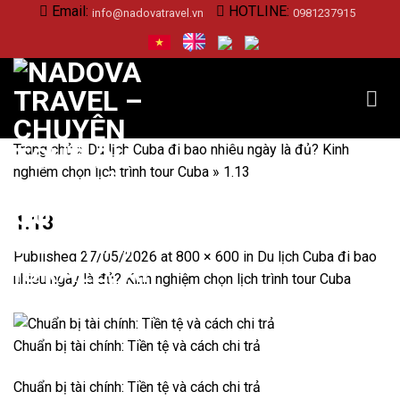
Skip
Email:
HOTLINE:
info@nadovatravel.vn
0981237915
to
content
Trang chủ
»
Du lịch Cuba đi bao nhiêu ngày là đủ? Kinh
nghiệm chọn lịch trình tour Cuba
»
1.13
1.13
Published
27/05/2026
at
800 × 600
in
Du lịch Cuba đi bao
nhiêu ngày là đủ? Kinh nghiệm chọn lịch trình tour Cuba
Chuẩn bị tài chính: Tiền tệ và cách chi trả
Chuẩn bị tài chính: Tiền tệ và cách chi trả