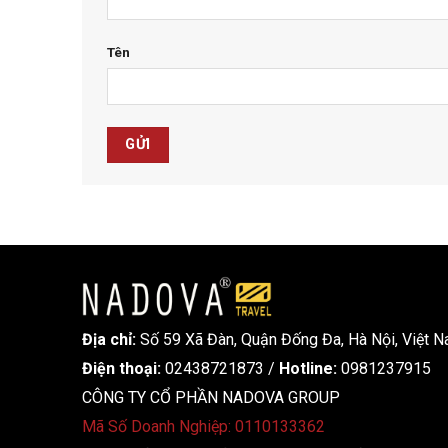
Tên
Địa chỉ:
Số 59 Xã Đàn, Quận Đống Đa, ​​Hà Nội, Việt 
Điện thoại:
02438721873
/
Hotline:
0981237915
CÔNG TY CỔ PHẦN NADOVA GROUP
Mã Số Doanh Nghiệp: 0110133362