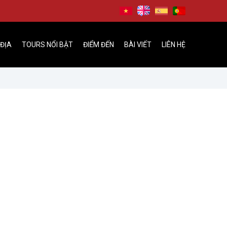
 ĐỊA
TOURS NỔI BẬT
ĐIỂM ĐẾN
BÀI VIẾT
LIÊN HỆ