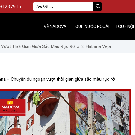
81237915
VỀ NADOVA
TOUR NƯỚC NGOÀI
TOUR NỘI
 Vượt Thời Gian Giữa Sắc Màu Rực Rỡ
»
2. Habana Veja
ana – Chuyến du ngoạn vượt thời gian giữa sắc màu rực rỡ