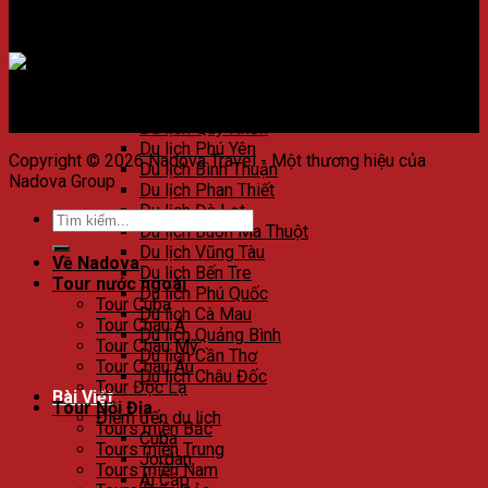
Du lịch Huế
Du lịch Đà Nẵng
Chấp nhận thanh toán
Du lịch Hội An
Du lịch Nha Trang
Du lịch Quảng Nam
Du lịch Côn Đảo
Du lịch Quy Nhơn
Du lịch Phú Yên
Copyright © 2026 Nadova Travel - Một thương hiệu của
Du lịch Bình Thuận
Nadova Group
Du lịch Phan Thiết
Du lịch Đà Lạt
Du lịch Buôn Ma Thuột
Du lịch Vũng Tàu
Về Nadova
Du lịch Bến Tre
Tour nước ngoài
Du lịch Phú Quốc
Tour Cuba
Du lịch Cà Mau
Tour Châu Á
Du lịch Quảng Bình
Tour Châu Mỹ
Du lịch Cần Thơ
Tour Châu Âu
Du lịch Châu Đốc
Tour Độc Lạ
Bài Viết
Tour Nội Địa
Điểm đến du lịch
Tours miền Bắc
Cuba
Tours miền Trung
Jordan
Tours miền Nam
Ai Cập