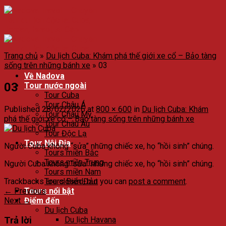
Trang chủ
»
Du lịch Cuba: Khám phá thế giới xe cổ – Bảo tàng
sống trên những bánh xe
»
03
Về Nadova
03
Tour nước ngoài
Tour Cuba
Tour Châu Á
Published
28/02/2026
at
800 × 600
in
Du lịch Cuba: Khám
Tour Châu Mỹ
phá thế giới xe cổ – Bảo tàng sống trên những bánh xe
Tour Châu Âu
Tour Độc Lạ
Tour Nội Địa
Người Cuba không “sửa” những chiếc xe, họ “hồi sinh” chúng.
Tours miền Bắc
Tours miền Trung
Người Cuba không “sửa” những chiếc xe, họ “hồi sinh” chúng.
Tours miền Nam
Trackbacks are closed, but you can
post a comment
.
Tours Biển Đảo
←
Previous
Tours nổi bật
Next
→
Điểm đến
Du lịch Cuba
Trả lời
Du lịch Havana