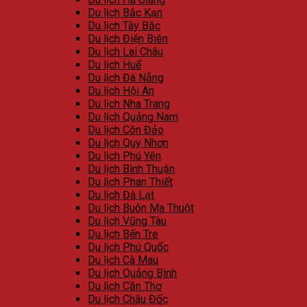
Du lịch Bắc Kạn
Du lịch Tây Bắc
Du lịch Điện Biên
Du lịch Lai Châu
Du lịch Huế
Du lịch Đà Nẵng
Du lịch Hội An
Du lịch Nha Trang
Du lịch Quảng Nam
Du lịch Côn Đảo
Du lịch Quy Nhơn
Du lịch Phú Yên
Du lịch Bình Thuận
Du lịch Phan Thiết
Du lịch Đà Lạt
Du lịch Buôn Ma Thuột
Du lịch Vũng Tàu
Du lịch Bến Tre
Du lịch Phú Quốc
Du lịch Cà Mau
Du lịch Quảng Bình
Du lịch Cần Thơ
Du lịch Châu Đốc