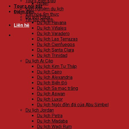
Tours Biển Đảo
Israel
Tours nổi bật
Kinh nghiệm du lịch
Điểm đến
Văn hóa ẩm thực
Du lịch Cuba
Tin tức du lịch
Du lịch Havana
Liên hệ
Du lịch Viñales
Du lịch Varadero
Du lịch Las Terrazas
Du lịch Cienfuegos
Du lịch Santa Clara
Du lịch Trinidad
Du lịch Ai Cập
Du lịch Kim Tự Tháp
Du lịch Cairo
Du lịch Alexandria
Du lịch Biển Đỏ
Du lịch Sa mạc trắng
Du lịch Aswan
Du lịch Luxor
Du lịch Ngôi đền đá của Abu Simbel
Du lịch Jordan
Du lịch Petra
Du lịch Madaba
Du lịch Wadi Rum