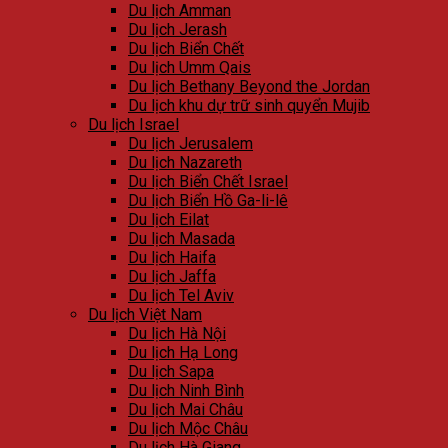
Du lịch Amman
Du lịch Jerash
Du lịch Biển Chết
Du lịch Umm Qais
Du lịch Bethany Beyond the Jordan
Du lịch khu dự trữ sinh quyển Mujib
Du lịch Israel
Du lịch Jerusalem
Du lịch Nazareth
Du lịch Biển Chết Israel
Du lịch Biển Hồ Ga-li-lê
Du lịch Eilat
Du lịch Masada
Du lịch Haifa
Du lịch Jaffa
Du lịch Tel Aviv
Du lịch Việt Nam
Du lịch Hà Nội
Du lịch Hạ Long
Du lịch Sapa
Du lịch Ninh Bình
Du lịch Mai Châu
Du lịch Mộc Châu
Du lịch Hà Giang