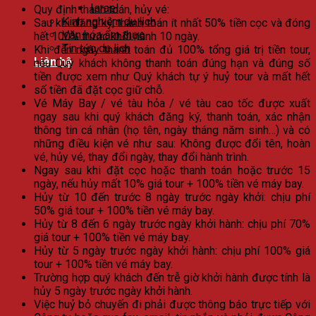
Israel
Quy định thanh toán, hủy vé:
Kinh nghiệm du lịch
Sau khi đăng ký, thanh toán ít nhất 50% tiền cọc và đóng
Văn hóa ẩm thực
hết 100% trước khởi hành 10 ngày.
Tin tức du lịch
Khi đến ngày thanh toán đủ 100% tổng giá trị tiền tour,
Liên hệ
nếu Quý khách không thanh toán đúng hạn và đúng số
tiền được xem như Quý khách tự ý huỷ tour và mất hết
số tiền đã đặt cọc giữ chỗ.
Vé Máy Bay / vé tàu hỏa / vé tàu cao tốc được xuất
ngay sau khi quý khách đăng ký, thanh toán, xác nhận
thông tin cá nhân (họ tên, ngày tháng năm sinh…) và có
những điều kiện vé như sau: Không được đổi tên, hoàn
vé, hủy vé, thay đổi ngày, thay đổi hành trình.
Ngay sau khi đặt cọc hoặc thanh toán hoặc trước 15
ngày, nếu hủy mất 10% giá tour + 100% tiền vé máy bay.
Hủy từ 10 đến trước 8 ngày trước ngày khởi: chịu phí
50% giá tour + 100% tiền vé máy bay.
Hủy từ 8 đến 6 ngày trước ngày khởi hành: chịu phí 70%
giá tour + 100% tiền vé máy bay.
Hủy từ 5 ngày trước ngày khởi hành: chịu phí 100% giá
tour + 100% tiền vé máy bay.
Trường hợp quý khách đến trễ giờ khởi hành được tính là
hủy 5 ngày trước ngày khởi hành.
Việc huỷ bỏ chuyến đi phải được thông báo trực tiếp với