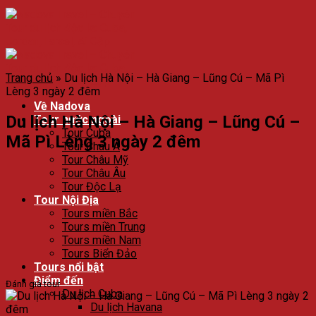
Trang chủ
»
Du lịch Hà Nội – Hà Giang – Lũng Cú – Mã Pì
Lèng 3 ngày 2 đêm
Về Nadova
Du lịch Hà Nội – Hà Giang – Lũng Cú –
Tour nước ngoài
Tour Cuba
Mã Pì Lèng 3 ngày 2 đêm
Tour Châu Á
Tour Châu Mỹ
Tour Châu Âu
Tour Độc Lạ
Tour Nội Địa
Tours miền Bắc
Tours miền Trung
Tours miền Nam
Tours Biển Đảo
Tours nổi bật
Điểm đến
Đánh giá tour
Du lịch Cuba
Du lịch Havana