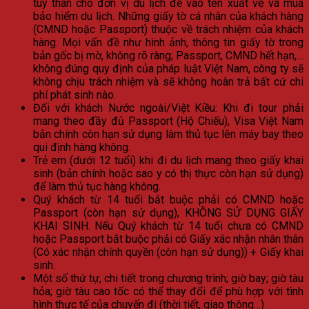
tùy thân cho đơn vị du lịch để vào tên xuất vé và mua
bảo hiểm du lịch. Những giấy tờ cá nhân của khách hàng
(CMND hoặc Passport) thuộc về trách nhiệm của khách
hàng. Mọi vấn đề như hình ảnh, thông tin giấy tờ trong
bản gốc bị mờ, không rõ ràng; Passport, CMND hết hạn,…
không đúng quy định của pháp luật Việt Nam, công ty sẽ
không chịu trách nhiệm và sẽ không hoàn trả bất cứ chi
phí phát sinh nào.
Đối với khách Nước ngoài/Việt Kiều: Khi đi tour phải
mang theo đầy đủ Passport (Hộ Chiếu), Visa Việt Nam
bản chính còn hạn sử dụng làm thủ tục lên máy bay theo
qui định hàng không.
Trẻ em (dưới 12 tuổi) khi đi du lịch mang theo giấy khai
sinh (bản chính hoặc sao y có thị thực còn hạn sử dụng)
để làm thủ tục hàng không.
Quý khách từ 14 tuổi bắt buộc phải có CMND hoặc
Passport (còn hạn sử dụng), KHÔNG SỬ DỤNG GIẤY
KHAI SINH. Nếu Quý khách từ 14 tuổi chưa có CMND
hoặc Passport bắt buộc phải có Giấy xác nhận nhân thân
(Có xác nhận chính quyền (còn hạn sử dụng)) + Giấy khai
sinh.
Một số thứ tự, chi tiết trong chương trình; giờ bay; giờ tàu
hỏa; giờ tàu cao tốc có thể thay đổi để phù hợp với tình
hình thực tế của chuyến đi (thời tiết, giao thông…)