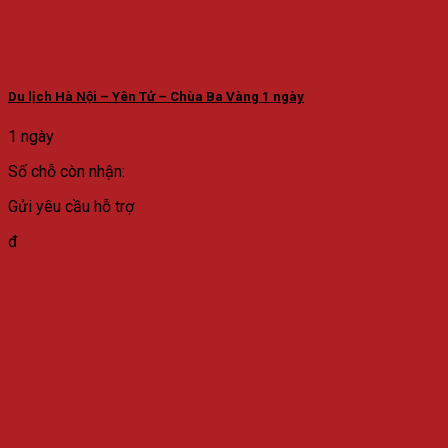
Du lịch Hà Nội – Yên Tử – Chùa Ba Vàng 1 ngày
1 ngày
Số chỗ còn nhận:
Gửi yêu cầu hỗ trợ
đ