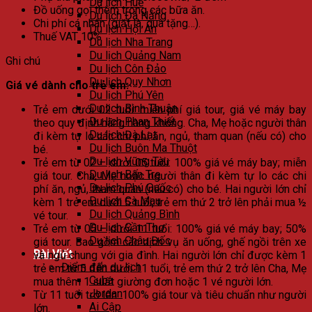
Du lịch Huế
Đồ uống gọi thêm trong các bữa ăn.
Du lịch Đà Nẵng
Chi phí cá nhân (giặt là, quà tặng…).
Du lịch Hội An
Thuế VAT 10%
Du lịch Nha Trang
Du lịch Quảng Nam
Ghi chú
Du lịch Côn Đảo
Du lịch Quy Nhơn
Giá vé dành cho trẻ em:
Du lịch Phú Yên
Du lịch Bình Thuận
Trẻ em dưới 02 tuổi: miễn phí giá tour, giá vé máy bay
Du lịch Phan Thiết
theo quy định hãng hàng không. Cha, Mẹ hoặc người thân
Du lịch Đà Lạt
đi kèm tự lo các chi phí ăn, ngủ, tham quan (nếu có) cho
Du lịch Buôn Ma Thuột
bé.
Du lịch Vũng Tàu
Trẻ em từ 02 – dưới 05 tuổi: 100% giá vé máy bay; miễn
Du lịch Bến Tre
giá tour. Cha, Mẹ hoặc người thân đi kèm tự lo các chi
Du lịch Phú Quốc
phí ăn, ngủ, tham quan (nếu có) cho bé. Hai người lớn chỉ
Du lịch Cà Mau
kèm 1 trẻ em dưới 5 tuổi, trẻ em thứ 2 trở lên phải mua ½
Du lịch Quảng Bình
vé tour.
Du lịch Cần Thơ
Trẻ em từ 05 – dưới 11 tuổi: 100% giá vé máy bay; 50%
Du lịch Châu Đốc
giá tour. Bao gồm các dịch vụ ăn uống, ghế ngồi trên xe
Bài Viết
và ngủ chung với gia đình. Hai người lớn chỉ được kèm 1
Điểm đến du lịch
trẻ em từ 5 đến dưới 11 tuổi, trẻ em thứ 2 trở lên Cha, Mẹ
Cuba
mua thêm 1 suất giường đơn hoặc 1 vé người lớn.
Jordan
Từ 11 tuổi trở lên: 100% giá tour và tiêu chuẩn như người
Ai Cập
lớn.