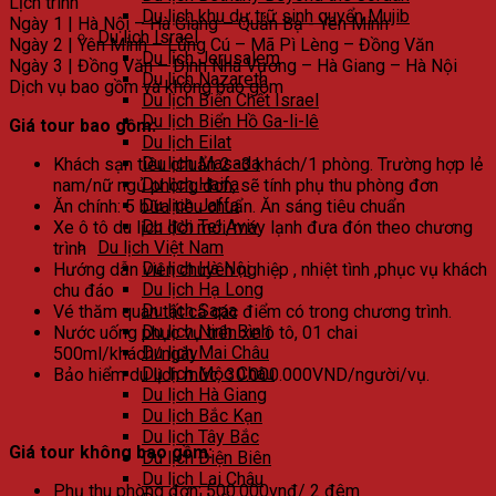
Lịch trình
Du lịch khu dự trữ sinh quyển Mujib
Ngày 1 |
Hà Nội – Hà Giang – Quản Bạ - Yên Minh
Du lịch Israel
Ngày 2 |
Yên Minh – Lũng Cú – Mã Pì Lèng – Đồng Văn
Du lịch Jerusalem
Ngày 3 |
Đồng Văn – Dinh Nhà Vương – Hà Giang – Hà Nội
Du lịch Nazareth
Dịch vụ bao gồm và không bao gồm
Du lịch Biển Chết Israel
Du lịch Biển Hồ Ga-li-lê
Giá tour bao gồm:
Du lịch Eilat
Du lịch Masada
Khách sạn tiêu chuẩn 2 -3 khách/1 phòng. Trường hợp lẻ
Du lịch Haifa
nam/nữ ngủ phòng đơn, sẽ tính phụ thu phòng đơn
Du lịch Jaffa
Ăn chính: 5 bữa tiêu chuẩn. Ăn sáng tiêu chuẩn
Du lịch Tel Aviv
Xe ô tô du lịch đời mới, máy lạnh đưa đón theo chương
Du lịch Việt Nam
trình
Du lịch Hà Nội
Hướng dẫn viên chuyên nghiệp , nhiệt tình ,phục vụ khách
Du lịch Hạ Long
chu đáo
Du lịch Sapa
Vé thăm quan tất cả các điểm có trong chương trình.
Du lịch Ninh Bình
Nước uống phục vụ trên xe ô tô, 01 chai
Du lịch Mai Châu
500ml/khách/ngày
Du lịch Mộc Châu
Bảo hiểm du lịch mức: 30.000.000VND/người/vụ.
Du lịch Hà Giang
Du lịch Bắc Kạn
Du lịch Tây Bắc
Giá tour không bao gồm:
Du lịch Điện Biên
Du lịch Lai Châu
Phụ thu phòng đơn: 500.000vnđ/ 2 đêm