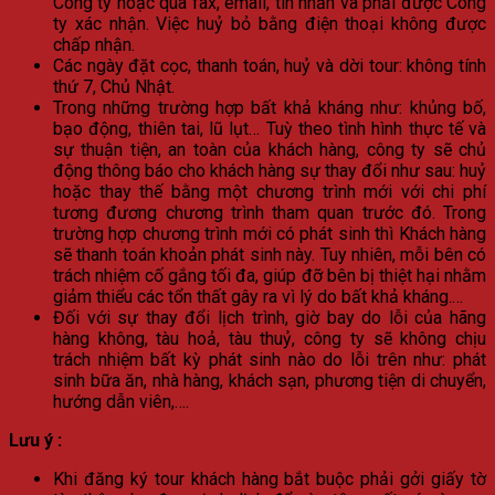
Công ty hoặc qua fax, email, tin nhắn và phải được Công
ty xác nhận. Việc huỷ bỏ bằng điện thoại không được
chấp nhận.
Các ngày đặt cọc, thanh toán, huỷ và dời tour: không tính
thứ 7, Chủ Nhật.
Trong những trường hợp bất khả kháng như: khủng bố,
bạo động, thiên tai, lũ lụt… Tuỳ theo tình hình thực tế và
sự thuận tiện, an toàn của khách hàng, công ty sẽ chủ
động thông báo cho khách hàng sự thay đổi như sau: huỷ
hoặc thay thế bằng một chương trình mới với chi phí
tương đương chương trình tham quan trước đó. Trong
trường hợp chương trình mới có phát sinh thì Khách hàng
sẽ thanh toán khoản phát sinh này. Tuy nhiên, mỗi bên có
trách nhiệm cố gắng tối đa, giúp đỡ bên bị thiệt hại nhằm
giảm thiểu các tổn thất gây ra vì lý do bất khả kháng.…
Đối với sự thay đổi lịch trình, giờ bay do lỗi của hãng
hàng không, tàu hoả, tàu thuỷ, công ty sẽ không chịu
trách nhiệm bất kỳ phát sinh nào do lỗi trên như: phát
sinh bữa ăn, nhà hàng, khách sạn, phương tiện di chuyển,
hướng dẫn viên,….
Lưu ý :
Khi đăng ký tour khách hàng bắt buộc phải gởi giấy tờ