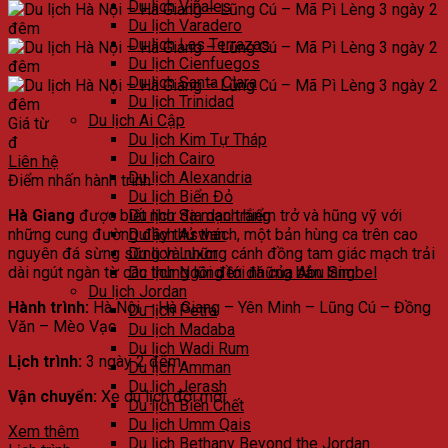
Du lịch Viñales
Du lịch Varadero
Du lịch Las Terrazas
Du lịch Cienfuegos
Du lịch Santa Clara
Du lịch Trinidad
Du lịch Ai Cập
Giá từ
Du lịch Kim Tự Tháp
đ
Du lịch Cairo
Liên hệ
Du lịch Alexandria
Điểm nhấn hành trình
Du lịch Biển Đỏ
Hà Giang
được biết như địa danh hiểm trở và hũng vỹ với
Du lịch Sa mạc trắng
những cung đường đầy thử thách, một bản hùng ca trên cao
Du lịch Aswan
nguyên đá sừng sững và những cánh đồng tam giác mạch trải
Du lịch Luxor
dài ngút ngàn từ các thung lũng tới những bản làng.
Du lịch Ngôi đền đá của Abu Simbel
Du lịch Jordan
Hành trình:
Hà Nội – Hà Giang – Yên Minh – Lũng Cú – Đồng
Du lịch Petra
Văn – Mèo Vạc
Du lịch Madaba
Du lịch Wadi Rum
Lịch trình:
3 ngày 2 đêm
Du lịch Amman
Du lịch Jerash
Vận chuyển:
Xe du lịch đời mới.
Du lịch Biển Chết
Du lịch Umm Qais
Xem thêm
Du lịch Bethany Beyond the Jordan