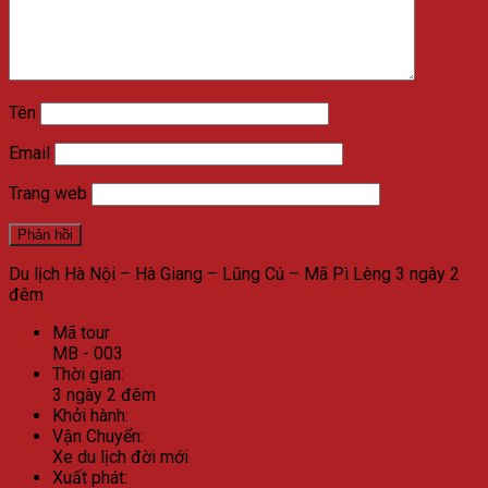
Tên
Email
Trang web
Du lịch Hà Nội – Hà Giang – Lũng Cú – Mã Pì Lèng 3 ngày 2
đêm
Mã tour
MB - 003
Thời gian:
3 ngày 2 đêm
Khởi hành:
Vận Chuyển:
Xe du lịch đời mới
Xuất phát: