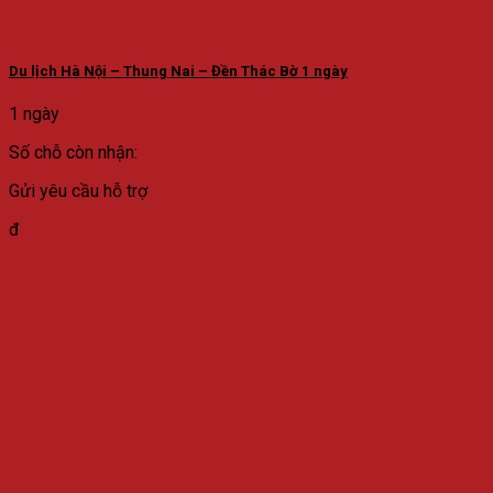
Du lịch Hà Nội – Thung Nai – Đền Thác Bờ 1 ngày
1 ngày
Số chỗ còn nhận:
Gửi yêu cầu hỗ trợ
đ