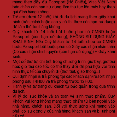
mang theo đầy đủ Passport (Hộ Chiếu), Visa Việt Nam
bản chính còn hạn sử dụng làm thủ tục lên máy bay theo
qui định hàng không.
Trẻ em (dưới 12 tuổi) khi đi du lịch mang theo giấy khai
sinh (bản chính hoặc sao y có thị thực còn hạn sử dụng)
để làm thủ tục hàng không.
Quý khách từ 14 tuổi bắt buộc phải có CMND hoặc
Passport (còn hạn sử dụng), KHÔNG SỬ DỤNG GIẤY
KHAI SINH. Nếu Quý khách từ 14 tuổi chưa có CMND
hoặc Passport bắt buộc phải có Giấy xác nhận nhân thân
(Có xác nhận chính quyền (còn hạn sử dụng)) + Giấy khai
sinh.
Một số thứ tự, chi tiết trong chương trình; giờ bay; giờ tàu
hỏa; giờ tàu cao tốc có thể thay đổi để phù hợp với tình
hình thực tế của chuyến đi (thời tiết, giao thông…)
Qui định nhận & trả phòng tại các khách sạn/resort: nhận
phòng sau 14H00 và trả phòng trước 12H00.
Hành lý và tư trang du khách tự bảo quản trong quá trình
du lịch.
Vì lý do sức khỏe và an toàn vệ sinh thực phẩm, Quý
Khách vui lòng không mang thực phẩm từ bên ngoài vào
nhà hàng, khách sạn. Đối với thức uống khi mang vào
phải có sự đồng ý của nhà hàng, khách sạn và bị tính phí
nếu có.