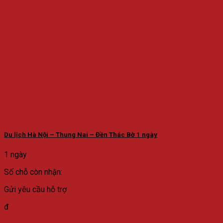
Du lịch Hà Nội – Thung Nai – Đền Thác Bờ 1 ngày
1 ngày
Số chỗ còn nhận:
Gửi yêu cầu hỗ trợ
đ