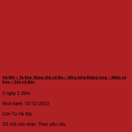
Hà Nội – Tà Xùa: Rừng chè cổ thụ – Sống lưng khủng long – Mỏm cá
heo – Cây cô đơn.
3 ngày 2 đêm
Khởi hanh: 10/12/2022
Còn
Từ Hà Nội
Số chỗ còn nhận: Theo yêu cầu