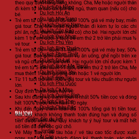
Du lịch Huế
theo quy định hãng hàng không. Cha, Mẹ hoặc người thân
Du lịch Đà Nẵng
đi kèm tự lo các chi phí ăn, ngủ, tham quan (nếu có) cho
Du lịch Hội An
bé.
Du lịch Nha Trang
Trẻ em từ 02 – dưới 05 tuổi: 100% giá vé máy bay; miễn
Du lịch Quảng Nam
giá tour. Cha, Mẹ hoặc người thân đi kèm tự lo các chi
Du lịch Côn Đảo
phí ăn, ngủ, tham quan (nếu có) cho bé. Hai người lớn chỉ
Du lịch Quy Nhơn
kèm 1 trẻ em dưới 5 tuổi, trẻ em thứ 2 trở lên phải mua ½
Du lịch Phú Yên
vé tour.
Du lịch Bình Thuận
Trẻ em từ 05 – dưới 11 tuổi: 100% giá vé máy bay; 50%
Du lịch Phan Thiết
giá tour. Bao gồm các dịch vụ ăn uống, ghế ngồi trên xe
Du lịch Đà Lạt
và ngủ chung với gia đình. Hai người lớn chỉ được kèm 1
Du lịch Buôn Ma Thuột
trẻ em từ 5 đến dưới 11 tuổi, trẻ em thứ 2 trở lên Cha, Mẹ
Du lịch Vũng Tàu
mua thêm 1 suất giường đơn hoặc 1 vé người lớn.
Du lịch Bến Tre
Từ 11 tuổi trở lên: 100% giá tour và tiêu chuẩn như người
Du lịch Phú Quốc
lớn.
Du lịch Cà Mau
Quy định thanh toán, hủy vé:
Du lịch Quảng Bình
Sau khi đăng ký, thanh toán ít nhất 50% tiền cọc và đóng
Du lịch Cần Thơ
hết 100% trước khởi hành 10 ngày.
Du lịch Châu Đốc
Khi đến ngày thanh toán đủ 100% tổng giá trị tiền tour,
Bài Viết
nếu Quý khách không thanh toán đúng hạn và đúng số
Điểm đến du lịch
tiền được xem như Quý khách tự ý huỷ tour và mất hết
Cuba
số tiền đã đặt cọc giữ chỗ.
Jordan
Vé Máy Bay / vé tàu hỏa / vé tàu cao tốc được xuất
Ai Cập
ngay sau khi quý khách đăng ký, thanh toán, xác nhận