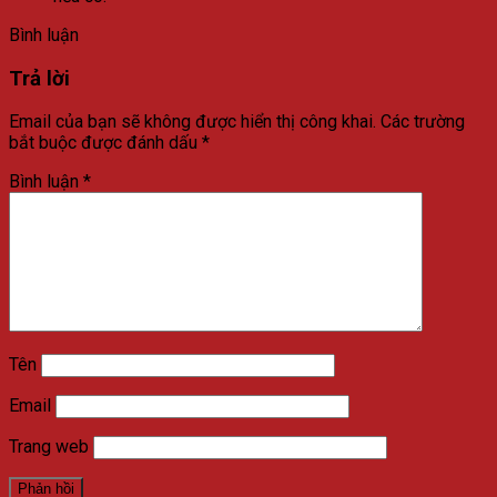
Bình luận
Trả lời
Email của bạn sẽ không được hiển thị công khai.
Các trường
bắt buộc được đánh dấu
*
Bình luận
*
Tên
Email
Trang web