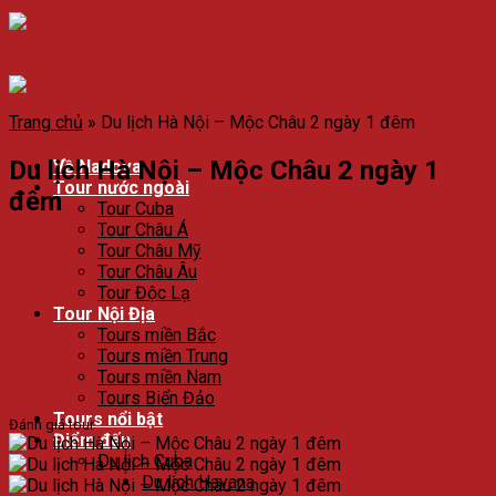
Trang chủ
»
Du lịch Hà Nội – Mộc Châu 2 ngày 1 đêm
Du lịch Hà Nội – Mộc Châu 2 ngày 1
Về Nadova
Tour nước ngoài
đêm
Tour Cuba
Tour Châu Á
Tour Châu Mỹ
Tour Châu Âu
Tour Độc Lạ
Tour Nội Địa
Tours miền Bắc
Tours miền Trung
Tours miền Nam
Tours Biển Đảo
Tours nổi bật
Đánh giá tour
Điểm đến
Du lịch Cuba
Du lịch Havana