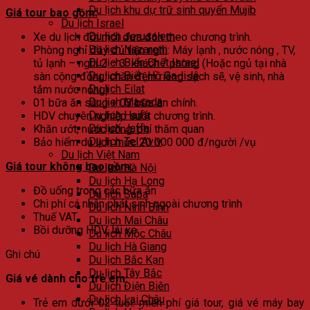
Du lịch khu dự trữ sinh quyển Mujib
Giá tour bao gồm:
Du lịch Israel
Du lịch Jerusalem
Xe du lịch đời mới đưa đón theo chương trình.
Du lịch Nazareth
Phòng nghỉ đầy đủ tiện nghi: Máy lạnh , nước nóng , TV,
Du lịch Biển Chết Israel
tủ lạnh – nghỉ 2 – 3 khách / phòng (Hoặc ngủ tại nhà
Du lịch Biển Hồ Ga-li-lê
sàn cộng đồng: chăn đệm riêng sạch sẽ, vệ sinh, nhà
Du lịch Eilat
tắm nước nóng)
Du lịch Masada
01 bữa ăn sáng + 03 bữa ăn chính.
Du lịch Haifa
HDV chuyên nghiệp suốt chương trình.
Du lịch Jaffa
Khăn ướt, nước uống, phí thăm quan
Du lịch Tel Aviv
Bảo hiểm du lịch mức 20 000 000 đ/người /vụ
Du lịch Việt Nam
Giá tour không bao gồm:
Du lịch Hà Nội
Du lịch Hạ Long
Đồ uống trong các bữa ăn
Du lịch Sapa
Chi phí cá nhân phát sinh ngoài chương trình
Du lịch Ninh Bình
Thuế VAT
Du lịch Mai Châu
Bồi dưỡng HDV, lái xe.
Du lịch Mộc Châu
Du lịch Hà Giang
Ghi chú
Du lịch Bắc Kạn
Du lịch Tây Bắc
Giá vé dành cho trẻ em:
Du lịch Điện Biên
Du lịch Lai Châu
Trẻ em dưới 02 tuổi: miễn phí giá tour, giá vé máy bay