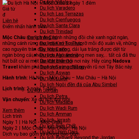
Du lịch Viñales
Du lịch Varadero
Giá từ
Du lịch Las Terrazas
đ
Du lịch Cienfuegos
Liên hệ
Du lịch Santa Clara
Điểm nhấn hành trình
Du lịch Trinidad
Mộc Châu
mang trong mình những đồi chè xanh ngút ngàn,
Du lịch Ai Cập
những cánh rừng mơ, mận nở hoa rực rỡ mỗi độ xuân về, những
Du lịch Kim Tự Tháp
cao nguyên tràn đầy nhựa sống, dải lụa trắng được dệt từ
Du lịch Cairo
ngàn bông cải,chén rượu ngô ấm nồng men say,… tất cả đã thu
Du lịch Alexandria
hút bất cứ ai một lần đặt chân tới nơi này. Hãy cùng
Nadova
Du lịch Biển Đỏ
Travel
khám phá trọn vẹn vùng đất quyến rũ nơi Tây Bắc này.
Du lịch Sa mạc trắng
Du lịch Aswan
Hành trình:
Hà Nội – Mộc Châu – Mai Châu – Hà Nội
Du lịch Luxor
Du lịch Ngôi đền đá của Abu Simbel
Lịch trình:
2 ngày 1 đêm
Du lịch Jordan
Du lịch Petra
Vận chuyển:
Xe du lịch đời mới.
Du lịch Madaba
Du lịch Wadi Rum
Xem thêm
Du lịch Amman
Lịch trình
Du lịch Jerash
Ngày 1 |
Hà Nội - Mộc Châu
Du lịch Biển Chết
Ngày 2 |
Mộc Châu - Mai Châu - Hà Nội
Du lịch Umm Qais
Dịch vụ bao gồm và không bao gồm
Du lịch Bethany Beyond the Jordan