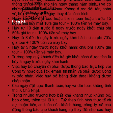
Israel
thông tin cá nhân (họ tên, ngày tháng năm sinh…) và có
Kinh nghiệm du lịch
những điều kiện vé như sau: Không được đổi tên, hoàn
Văn hóa ẩm thực
vé, hủy vé, thay đổi ngày, thay đổi hành trình.
Tin tức du lịch
Ngay sau khi đặt cọc hoặc thanh toán hoặc trước 15
Liên hệ
ngày, nếu hủy mất 10% giá tour + 100% tiền vé máy bay.
Hủy từ 10 đến trước 8 ngày trước ngày khởi: chịu phí
50% giá tour + 100% tiền vé máy bay.
Hủy từ 8 đến 6 ngày trước ngày khởi hành: chịu phí 70%
giá tour + 100% tiền vé máy bay.
Hủy từ 5 ngày trước ngày khởi hành: chịu phí 100% giá
tour + 100% tiền vé máy bay.
Trường hợp quý khách đến trễ giờ khởi hành được tính là
hủy 5 ngày trước ngày khởi hành.
Việc huỷ bỏ chuyến đi phải được thông báo trực tiếp với
Công ty hoặc qua fax, email, tin nhắn và phải được Công
ty xác nhận. Việc huỷ bỏ bằng điện thoại không được
chấp nhận.
Các ngày đặt cọc, thanh toán, huỷ và dời tour: không tính
thứ 7, Chủ Nhật.
Trong những trường hợp bất khả kháng như: khủng bố,
bạo động, thiên tai, lũ lụt… Tuỳ theo tình hình thực tế và
sự thuận tiện, an toàn của khách hàng, công ty sẽ chủ
động thông báo cho khách hàng sự thay đổi như sau: huỷ