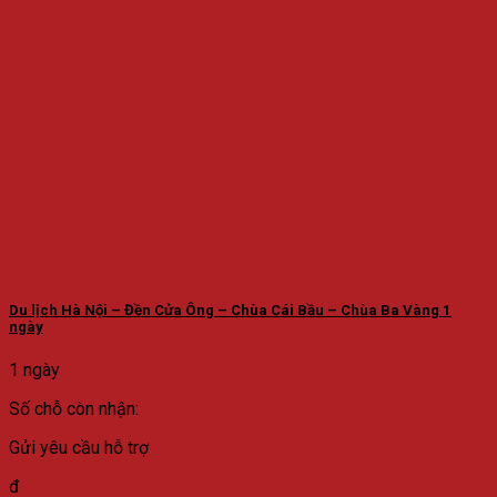
Du lịch Hà Nội – Đền Cửa Ông – Chùa Cái Bầu – Chùa Ba Vàng 1
ngày
1 ngày
Số chỗ còn nhận:
Gửi yêu cầu hỗ trợ
đ