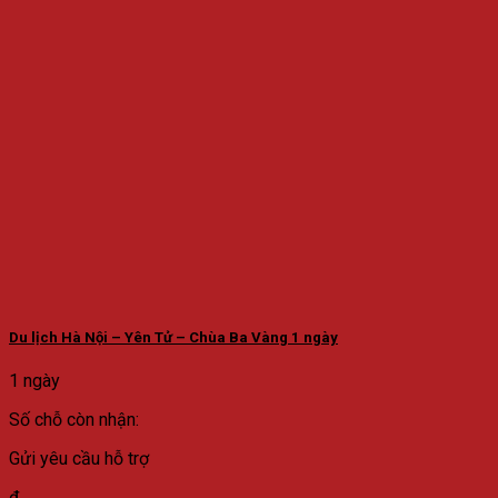
Du lịch Hà Nội – Yên Tử – Chùa Ba Vàng 1 ngày
1 ngày
Số chỗ còn nhận:
Gửi yêu cầu hỗ trợ
đ