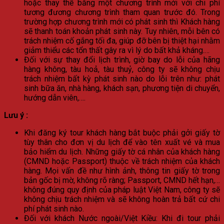
hoặc thay thế bằng một chương trình mới với chi phí
tương đương chương trình tham quan trước đó. Trong
trường hợp chương trình mới có phát sinh thì Khách hàng
sẽ thanh toán khoản phát sinh này. Tuy nhiên, mỗi bên có
trách nhiệm cố gắng tối đa, giúp đỡ bên bị thiệt hại nhằm
giảm thiểu các tổn thất gây ra vì lý do bất khả kháng.…
Đối với sự thay đổi lịch trình, giờ bay do lỗi của hãng
hàng không, tàu hoả, tàu thuỷ, công ty sẽ không chịu
trách nhiệm bất kỳ phát sinh nào do lỗi trên như: phát
sinh bữa ăn, nhà hàng, khách sạn, phương tiện di chuyển,
hướng dẫn viên,….
Lưu ý :
Khi đăng ký tour khách hàng bắt buộc phải gởi giấy tờ
tùy thân cho đơn vị du lịch để vào tên xuất vé và mua
bảo hiểm du lịch. Những giấy tờ cá nhân của khách hàng
(CMND hoặc Passport) thuộc về trách nhiệm của khách
hàng. Mọi vấn đề như hình ảnh, thông tin giấy tờ trong
bản gốc bị mờ, không rõ ràng; Passport, CMND hết hạn,…
không đúng quy định của pháp luật Việt Nam, công ty sẽ
không chịu trách nhiệm và sẽ không hoàn trả bất cứ chi
phí phát sinh nào.
Đối với khách Nước ngoài/Việt Kiều: Khi đi tour phải