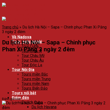
Trang chủ
»
Du lịch Hà Nội – Sapa – Chinh phục Phan Xi Păng
3 ngày 2 đêm
Về Nadova
Du lịch Hà Nội – Sapa – Chinh phục
Tour nước ngoài
Tour Cuba
Phan Xi Păng 3 ngày 2 đêm
Tour Châu Á
Tour Châu Mỹ
Tour Châu Âu
Tour Độc Lạ
Tour Nội Địa
Tours miền Bắc
Tours miền Trung
Tours miền Nam
Tours Biển Đảo
Tours nổi bật
Điểm đến
Đánh giá tour
Du lịch Cuba
Du lịch Havana