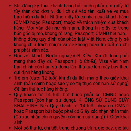
Khi đăng ký tour khách hàng bắt buộc phải gởi giấy tờ
tùy thân cho đơn vị du lịch để vào tên xuất vé và mua
bảo hiểm du lịch. Những giấy tờ cá nhân của khách hàng
(CMND hoặc Passport) thuộc về trách nhiệm của khách
hàng. Mọi vấn đề như hình ảnh, thông tin giấy tờ trong
bản gốc bị mờ, không rõ ràng; Passport, CMND hết hạn,…
không đúng quy định của pháp luật Việt Nam, công ty sẽ
không chịu trách nhiệm và sẽ không hoàn trả bất cứ chi
phí phát sinh nào.
Đối với khách Nước ngoài/Việt Kiều: Khi đi tour phải
mang theo đầy đủ Passport (Hộ Chiếu), Visa Việt Nam
bản chính còn hạn sử dụng làm thủ tục lên máy bay theo
qui định hàng không.
Trẻ em (dưới 12 tuổi) khi đi du lịch mang theo giấy khai
sinh (bản chính hoặc sao y có thị thực còn hạn sử dụng)
để làm thủ tục hàng không.
Quý khách từ 14 tuổi bắt buộc phải có CMND hoặc
Passport (còn hạn sử dụng), KHÔNG SỬ DỤNG GIẤY
KHAI SINH. Nếu Quý khách từ 14 tuổi chưa có CMND
hoặc Passport bắt buộc phải có Giấy xác nhận nhân thân
(Có xác nhận chính quyền (còn hạn sử dụng)) + Giấy khai
sinh.
Một số thứ tự, chi tiết trong chương trình; giờ bay; giờ tàu