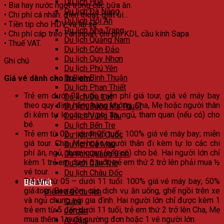
Du lịch Huế
• Bia hay nước ngọt trong các bữa ăn.
Du lịch Đà Nẵng
• Chi phí cá nhân: điện thoại, giặt ủi…
Du lịch Hội An
• Tiền tip cho HDV và lái xe
Du lịch Nha Trang
• Chi phí cáp treo Fansipan, chi phí KDL cầu kính Sapa
Du lịch Quảng Nam
• Thuế VAT.
Du lịch Côn Đảo
Du lịch Quy Nhơn
Ghi chú
Du lịch Phú Yên
Du lịch Bình Thuận
Giá vé dành cho trẻ em:
Du lịch Phan Thiết
Trẻ em dưới 02 tuổi: miễn phí giá tour, giá vé máy bay
Du lịch Đà Lạt
theo quy định hãng hàng không. Cha, Mẹ hoặc người thân
Du lịch Buôn Ma Thuột
đi kèm tự lo các chi phí ăn, ngủ, tham quan (nếu có) cho
Du lịch Vũng Tàu
bé.
Du lịch Bến Tre
Trẻ em từ 02 – dưới 05 tuổi: 100% giá vé máy bay; miễn
Du lịch Phú Quốc
giá tour. Cha, Mẹ hoặc người thân đi kèm tự lo các chi
Du lịch Cà Mau
phí ăn, ngủ, tham quan (nếu có) cho bé. Hai người lớn chỉ
Du lịch Quảng Bình
kèm 1 trẻ em dưới 5 tuổi, trẻ em thứ 2 trở lên phải mua ½
Du lịch Cần Thơ
vé tour.
Du lịch Châu Đốc
Trẻ em từ 05 – dưới 11 tuổi: 100% giá vé máy bay; 50%
Bài Viết
giá tour. Bao gồm các dịch vụ ăn uống, ghế ngồi trên xe
Điểm đến du lịch
và ngủ chung với gia đình. Hai người lớn chỉ được kèm 1
Cuba
trẻ em từ 5 đến dưới 11 tuổi, trẻ em thứ 2 trở lên Cha, Mẹ
Jordan
mua thêm 1 suất giường đơn hoặc 1 vé người lớn.
Ai Cập