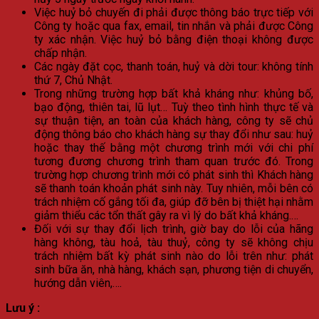
Việc huỷ bỏ chuyến đi phải được thông báo trực tiếp với
Công ty hoặc qua fax, email, tin nhắn và phải được Công
ty xác nhận. Việc huỷ bỏ bằng điện thoại không được
chấp nhận.
Các ngày đặt cọc, thanh toán, huỷ và dời tour: không tính
thứ 7, Chủ Nhật.
Trong những trường hợp bất khả kháng như: khủng bố,
bạo động, thiên tai, lũ lụt… Tuỳ theo tình hình thực tế và
sự thuận tiện, an toàn của khách hàng, công ty sẽ chủ
động thông báo cho khách hàng sự thay đổi như sau: huỷ
hoặc thay thế bằng một chương trình mới với chi phí
tương đương chương trình tham quan trước đó. Trong
trường hợp chương trình mới có phát sinh thì Khách hàng
sẽ thanh toán khoản phát sinh này. Tuy nhiên, mỗi bên có
trách nhiệm cố gắng tối đa, giúp đỡ bên bị thiệt hại nhằm
giảm thiểu các tổn thất gây ra vì lý do bất khả kháng.…
Đối với sự thay đổi lịch trình, giờ bay do lỗi của hãng
hàng không, tàu hoả, tàu thuỷ, công ty sẽ không chịu
trách nhiệm bất kỳ phát sinh nào do lỗi trên như: phát
sinh bữa ăn, nhà hàng, khách sạn, phương tiện di chuyển,
hướng dẫn viên,….
Lưu ý :