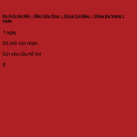
Du lịch Hà Nội – Đền Cửa Ông – Chùa Cái Bầu – Chùa Ba Vàng 1
ngày
1 ngày
Số chỗ còn nhận:
Gửi yêu cầu hỗ trợ
đ