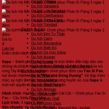
Du lịch Viñales
Du lịch Varadero
Du lịch Las Terrazas
Du lịch Cienfuegos
Du lịch Santa Clara
Du lịch Trinidad
Du lịch Ai Cập
Du lịch Kim Tự Tháp
Du lịch Cairo
Giá từ
Du lịch Alexandria
đ
Du lịch Biển Đỏ
Liên hệ
Du lịch Sa mạc trắng
Điểm nhấn hành trình
Du lịch Aswan
Sapa
– thành phố trong sương là một điểm đến hấp dẫn cho
Du lịch Luxor
những du khách muốn chiêm ngưỡng vẻ đẹp hùng vỹ của núi
Du lịch Ngôi đền đá của Abu Simbel
rừng Tây Bắc và trải nghiệm chinh phục đỉnh cao
Fan Si Pan
,
Du lịch Jordan
nơi được mệnh danh là
“Nóc nhà Đông Dương”
. Vẻ đẹp trầm
Du lịch Petra
mặc, uy nghi ẩn hiện trong màn sương huyền ảo của
Sapa
là
Du lịch Madaba
một nét quyến rũ mọi du khách xa gần.
Du lịch Wadi Rum
Du lịch Amman
Hành trình:
Hà Nội – Sapa – Bản Cát Cát – Chinh phục Fan Si
Du lịch Jerash
Pan – Cầu Kính Rồng Mây
Du lịch Biển Chết
Lịch trình:
3 ngày 2 đêm
Du lịch Umm Qais
Vận chuyển:
Xe du lịch đời mới.
Du lịch Bethany Beyond the Jordan