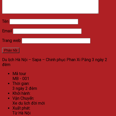
Tên
Email
Trang web
Du lịch Hà Nội – Sapa – Chinh phục Phan Xi Păng 3 ngày 2
đêm
Mã tour
MB - 001
Thời gian:
3 ngày 2 đêm
Khởi hành:
Vận Chuyển:
Xe du lịch đời mới
Xuất phát:
Từ Hà Nội