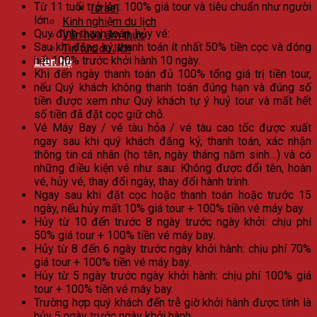
Từ 11 tuổi trở lên: 100% giá tour và tiêu chuẩn như người
Israel
lớn.
Kinh nghiệm du lịch
Quy định thanh toán, hủy vé:
Văn hóa ẩm thực
Sau khi đăng ký, thanh toán ít nhất 50% tiền cọc và đóng
Tin tức du lịch
hết 100% trước khởi hành 10 ngày.
Liên hệ
Khi đến ngày thanh toán đủ 100% tổng giá trị tiền tour,
nếu Quý khách không thanh toán đúng hạn và đúng số
tiền được xem như Quý khách tự ý huỷ tour và mất hết
số tiền đã đặt cọc giữ chỗ.
Vé Máy Bay / vé tàu hỏa / vé tàu cao tốc được xuất
ngay sau khi quý khách đăng ký, thanh toán, xác nhận
thông tin cá nhân (họ tên, ngày tháng năm sinh…) và có
những điều kiện vé như sau: Không được đổi tên, hoàn
vé, hủy vé, thay đổi ngày, thay đổi hành trình.
Ngay sau khi đặt cọc hoặc thanh toán hoặc trước 15
ngày, nếu hủy mất 10% giá tour + 100% tiền vé máy bay.
Hủy từ 10 đến trước 8 ngày trước ngày khởi: chịu phí
50% giá tour + 100% tiền vé máy bay.
Hủy từ 8 đến 6 ngày trước ngày khởi hành: chịu phí 70%
giá tour + 100% tiền vé máy bay.
Hủy từ 5 ngày trước ngày khởi hành: chịu phí 100% giá
tour + 100% tiền vé máy bay.
Trường hợp quý khách đến trễ giờ khởi hành được tính là
hủy 5 ngày trước ngày khởi hành.