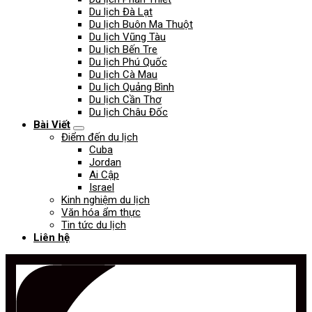
Du lịch Đà Lạt
Du lịch Buôn Ma Thuột
Du lịch Vũng Tàu
Du lịch Bến Tre
Du lịch Phú Quốc
Du lịch Cà Mau
Du lịch Quảng Bình
Du lịch Cần Thơ
Du lịch Châu Đốc
Bài Viết
Điểm đến du lịch
Cuba
Jordan
Ai Cập
Israel
Kinh nghiệm du lịch
Văn hóa ẩm thực
Tin tức du lịch
Liên hệ