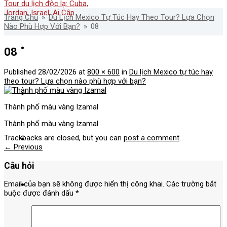
Trang Chủ
»
Du Lịch Mexico Tự Túc Hay Theo Tour? Lựa Chọn
Nào Phù Hợp Với Bạn?
»
08
Về Nadova
08
Published
28/02/2026
at
800 × 600
in
Du lịch Mexico tự túc hay
theo tour? Lựa chọn nào phù hợp với bạn?
Tour nước ngoài
Thành phố màu vàng Izamal
Thành phố màu vàng Izamal
Trackbacks are closed, but you can
post a comment
.
Tour Nội Địa
←
Previous
Câu hỏi
Email của bạn sẽ không được hiển thị công khai.
Các trường bắt
Tours nổi bật
buộc được đánh dấu
*