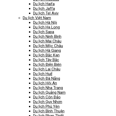
Du lịch Haifa
Du lịch Jaffa
Du lịch Tel Aviv
Du lịch Việt Nam
Du lịch Hà Nội
Du lịch Hạ Long
Du lịch Sapa
Du lịch Ninh Bình
Du lịch Mai Châu
Du lịch Mộc Châu
Du lịch Hà Giang
Du lịch Bắc Kạn
Du lịch Tây Bắc
Du lịch Điện Biên
Du lịch Lai Châu
Du lịch Huế
Du lịch Đà Nẵng
Du lịch Hội An
Du lịch Nha Trang
Du lịch Quảng Nam
Du lịch Côn Đảo
Du lịch Quy Nhơn
Du lịch Phú Yên
Du lịch Bình Thuận
Du lịch Phan Thiết