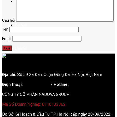
Điểm đến
Câu hỏi
Bài Viết
Tên
Email
Liên hệ
Địa chỉ:
Số 59 Xã Đàn, Quận Đống Đa, ​​Hà Nội, Việt Nam
Điện thoại:
02438721873
/
Hotline:
0981237915
CÔNG TY CỔ PHẦN NADOVA GROUP
Mã Số Doanh Nghiệp: 0110133362
Do Sở Kế Hoạch & Đầu Tư TP Hà Nội cấp ngày 28/09/2022;