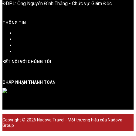
ĐDPL: Ông Nguyễn Đình Thắng - Chức vụ: Giám Đốc
THÔNG TIN
Giới thiệu công ty
Chính sách đặt tour
Chính sách bảo mật
Liên hệ
KẾT NỐI VỚI CHÚNG TÔI
CHẤP NHẬN THANH TOÁN
Copyright © 2026 Nadova Travel - Một thương hiệu của Nadova
Group