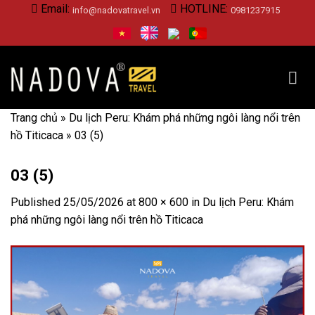
Skip
Email:
HOTLINE:
info@nadovatravel.vn
0981237915
to
content
Trang chủ
»
Du lịch Peru: Khám phá những ngôi làng nổi trên
hồ Titicaca
»
03 (5)
03 (5)
Published
25/05/2026
at
800 × 600
in
Du lịch Peru: Khám
phá những ngôi làng nổi trên hồ Titicaca