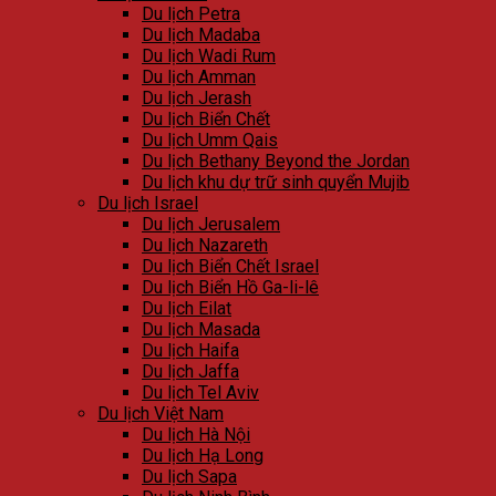
Du lịch Petra
Du lịch Madaba
Du lịch Wadi Rum
Du lịch Amman
Du lịch Jerash
Du lịch Biển Chết
Du lịch Umm Qais
Du lịch Bethany Beyond the Jordan
Du lịch khu dự trữ sinh quyển Mujib
Du lịch Israel
Du lịch Jerusalem
Du lịch Nazareth
Du lịch Biển Chết Israel
Du lịch Biển Hồ Ga-li-lê
Du lịch Eilat
Du lịch Masada
Du lịch Haifa
Du lịch Jaffa
Du lịch Tel Aviv
Du lịch Việt Nam
Du lịch Hà Nội
Du lịch Hạ Long
Du lịch Sapa