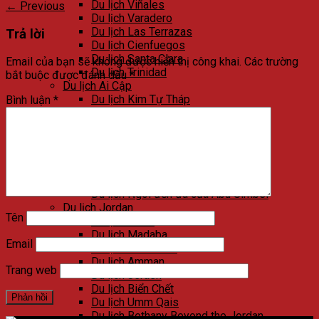
Du lịch Viñales
←
Previous
Du lịch Varadero
Du lịch Las Terrazas
Trả lời
Du lịch Cienfuegos
Du lịch Santa Clara
Email của bạn sẽ không được hiển thị công khai.
Các trường
Du lịch Trinidad
bắt buộc được đánh dấu
*
Du lịch Ai Cập
Du lịch Kim Tự Tháp
Bình luận
*
Du lịch Cairo
Du lịch Alexandria
Du lịch Biển Đỏ
Du lịch Sa mạc trắng
Du lịch Aswan
Du lịch Luxor
Du lịch Ngôi đền đá của Abu Simbel
Du lịch Jordan
Tên
Du lịch Petra
Du lịch Madaba
Email
Du lịch Wadi Rum
Du lịch Amman
Trang web
Du lịch Jerash
Du lịch Biển Chết
Du lịch Umm Qais
Du lịch Bethany Beyond the Jordan