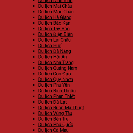
Du lịch Ninh Bình
Du lịch Mai Châu
Du lịch Mộc Châu
Du lịch Hà Giang
Du lịch Bắc Kạn
Du lịch Tây Bắc
Du lịch Điện Biên
Du lịch Lai Châu
Du lịch Huế
Du lịch Đà Nẵng
Du lịch Hội An
Du lịch Nha Trang
Du lịch Quảng Nam
Du lịch Côn Đảo
Du lịch Quy Nhơn
Du lịch Phú Yên
Du lịch Bình Thuận
Du lịch Phan Thiết
Du lịch Đà Lạt
Du lịch Buôn Ma Thuột
Du lịch Vũng Tàu
Du lịch Bến Tre
Du lịch Phú Quốc
Du lịch Cà Mau