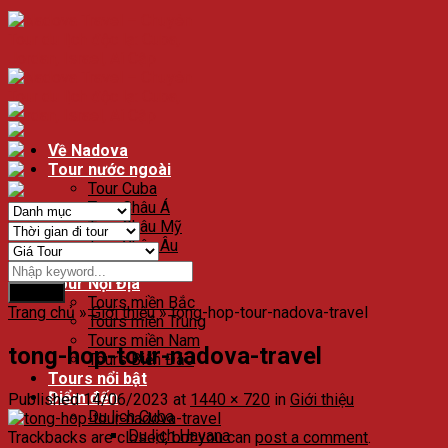
Về Nadova
Tour nước ngoài
Tour Cuba
Tour Châu Á
Tour Châu Mỹ
Tour Châu Âu
Tour Độc Lạ
Tour Nội Địa
Search
Tours miền Bắc
Trang chủ
»
Giới thiệu
»
tong-hop-tour-nadova-travel
Tours miền Trung
Tours miền Nam
tong-hop-tour-nadova-travel
Tours Biển Đảo
Tours nổi bật
Điểm đến
Published
14/06/2023
at
1440 × 720
in
Giới thiệu
Du lịch Cuba
Du lịch Havana
Trackbacks are closed, but you can
post a comment
.