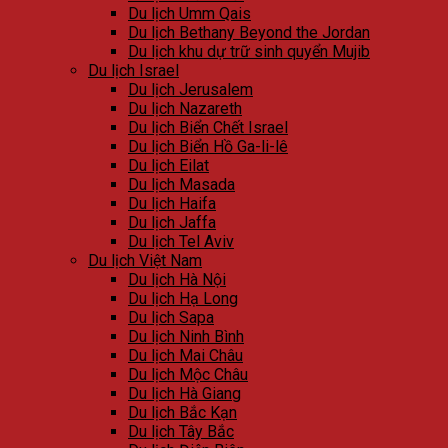
Du lịch Umm Qais
Du lịch Bethany Beyond the Jordan
Du lịch khu dự trữ sinh quyển Mujib
Du lịch Israel
Du lịch Jerusalem
Du lịch Nazareth
Du lịch Biển Chết Israel
Du lịch Biển Hồ Ga-li-lê
Du lịch Eilat
Du lịch Masada
Du lịch Haifa
Du lịch Jaffa
Du lịch Tel Aviv
Du lịch Việt Nam
Du lịch Hà Nội
Du lịch Hạ Long
Du lịch Sapa
Du lịch Ninh Bình
Du lịch Mai Châu
Du lịch Mộc Châu
Du lịch Hà Giang
Du lịch Bắc Kạn
Du lịch Tây Bắc