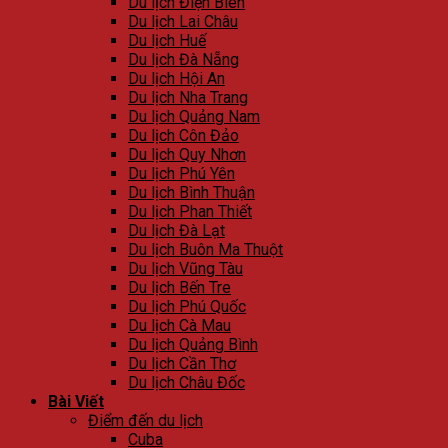
Du lịch Điện Biên
Du lịch Lai Châu
Du lịch Huế
Du lịch Đà Nẵng
Du lịch Hội An
Du lịch Nha Trang
Du lịch Quảng Nam
Du lịch Côn Đảo
Du lịch Quy Nhơn
Du lịch Phú Yên
Du lịch Bình Thuận
Du lịch Phan Thiết
Du lịch Đà Lạt
Du lịch Buôn Ma Thuột
Du lịch Vũng Tàu
Du lịch Bến Tre
Du lịch Phú Quốc
Du lịch Cà Mau
Du lịch Quảng Bình
Du lịch Cần Thơ
Du lịch Châu Đốc
Bài Viết
Điểm đến du lịch
Cuba