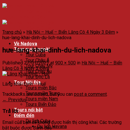
Trang chủ
»
Hà Nội – Huế – Biển Lăng Cô 4 Ngày 3 Đêm
»
hue-lang-khai-dinh-du-lich-nadova
Về Nadova
hue-lang-khai-dinh-du-lich-nadova
Tour nước ngoài
Tour Cuba
Tour Châu Á
Published
27/01/2021
at
900 × 500
in
Hà Nội – Huế – Biển
Tour Châu Mỹ
Lăng Cô 4 Ngày 3 Đêm
Tour Châu Âu
Tour Độc Lạ
Tour Nội Địa
Lăng Khải Định – Huế
Tours miền Bắc
Tours miền Trung
Trackbacks are closed, but you can
post a comment
.
Tours miền Nam
←
Previous
Tours Biển Đảo
Tours nổi bật
Trả lời
Điểm đến
Du lịch Cuba
Email của bạn sẽ không được hiển thị công khai.
Các trường
Du lịch Havana
bắt buộc được đánh dấu
*