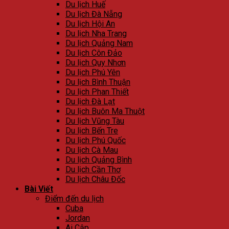
Du lịch Huế
Du lịch Đà Nẵng
Du lịch Hội An
Du lịch Nha Trang
Du lịch Quảng Nam
Du lịch Côn Đảo
Du lịch Quy Nhơn
Du lịch Phú Yên
Du lịch Bình Thuận
Du lịch Phan Thiết
Du lịch Đà Lạt
Du lịch Buôn Ma Thuột
Du lịch Vũng Tàu
Du lịch Bến Tre
Du lịch Phú Quốc
Du lịch Cà Mau
Du lịch Quảng Bình
Du lịch Cần Thơ
Du lịch Châu Đốc
Bài Viết
Điểm đến du lịch
Cuba
Jordan
Ai Cập