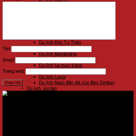
Du lịch Viñales
Du lịch Varadero
Du lịch Las Terrazas
Du lịch Cienfuegos
Du lịch Santa Clara
Du lịch Trinidad
Du lịch Ai Cập
Du lịch Kim Tự Tháp
Du lịch Cairo
Tên
Du lịch Alexandria
Du lịch Biển Đỏ
Email
Du lịch Sa mạc trắng
Du lịch Aswan
Trang web
Du lịch Luxor
Du lịch Ngôi đền đá của Abu Simbel
Du lịch Jordan
Du lịch Petra
Du lịch Madaba
Du lịch Wadi Rum
Địa chỉ:
Số 59 Xã Đàn, Quận Đống Đa, ​​Hà Nội, Việt Nam
Du lịch Amman
Du lịch Jerash
Điện thoại:
02438721873
/
Hotline:
0981237915
Du lịch Biển Chết
Du lịch Umm Qais
CÔNG TY CỔ PHẦN NADOVA GROUP
Du lịch Bethany Beyond the Jordan