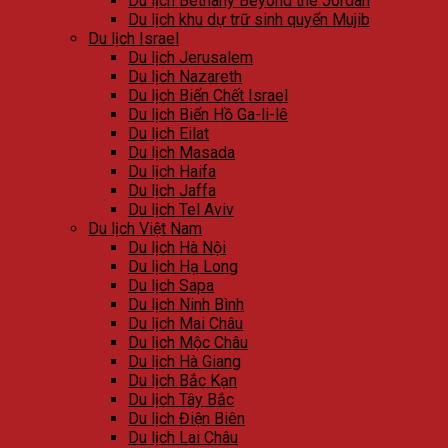
Du lịch Bethany Beyond the Jordan
Du lịch khu dự trữ sinh quyển Mujib
Du lịch Israel
Du lịch Jerusalem
Du lịch Nazareth
Du lịch Biển Chết Israel
Du lịch Biển Hồ Ga-li-lê
Du lịch Eilat
Du lịch Masada
Du lịch Haifa
Du lịch Jaffa
Du lịch Tel Aviv
Du lịch Việt Nam
Du lịch Hà Nội
Du lịch Hạ Long
Du lịch Sapa
Du lịch Ninh Bình
Du lịch Mai Châu
Du lịch Mộc Châu
Du lịch Hà Giang
Du lịch Bắc Kạn
Du lịch Tây Bắc
Du lịch Điện Biên
Du lịch Lai Châu