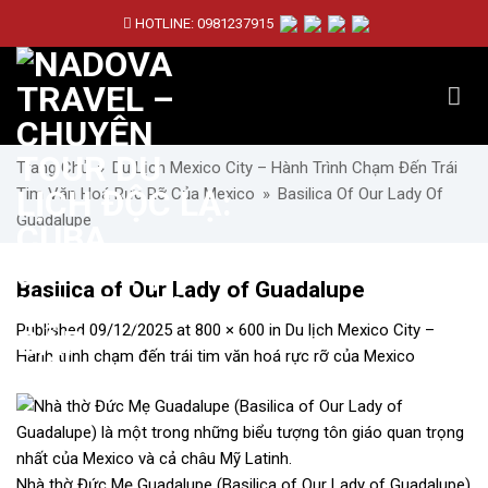
Skip
HOTLINE:
0981237915
to
content
Trang Chủ
»
Du Lịch Mexico City – Hành Trình Chạm Đến Trái
Tim Văn Hoá Rực Rỡ Của Mexico
»
Basilica Of Our Lady Of
Guadalupe
Basilica of Our Lady of Guadalupe
Published
09/12/2025
at
800 × 600
in
Du lịch Mexico City –
Hành trình chạm đến trái tim văn hoá rực rỡ của Mexico
Nhà thờ Đức Mẹ Guadalupe (Basilica of Our Lady of Guadalupe)