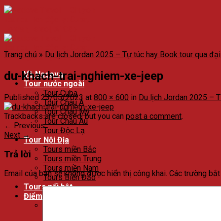
Trang chủ
»
Du lịch Jordan 2025 – Tự túc hay Book tour qua đại 
du-khach-trai-nghiem-xe-jeep
Về Nadova
Tour nước ngoài
Tour Cuba
Published
23/05/2023
at
800 × 600
in
Du lịch Jordan 2025 – Tự
Tour Châu Á
Tour Châu Mỹ
Trackbacks are closed, but you can
post a comment
.
Tour Châu Âu
←
Previous
Tour Độc Lạ
Next
→
Tour Nội Địa
Tours miền Bắc
Trả lời
Tours miền Trung
Tours miền Nam
Email của bạn sẽ không được hiển thị công khai.
Các trường bắ
Tours Biển Đảo
Tours nổi bật
Điểm đến
Du lịch Cuba
Du lịch Havana