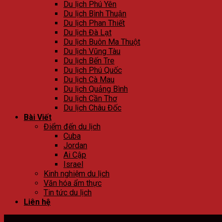
Du lịch Phú Yên
Du lịch Bình Thuận
Du lịch Phan Thiết
Du lịch Đà Lạt
Du lịch Buôn Ma Thuột
Du lịch Vũng Tàu
Du lịch Bến Tre
Du lịch Phú Quốc
Du lịch Cà Mau
Du lịch Quảng Bình
Du lịch Cần Thơ
Du lịch Châu Đốc
Bài Viết
Điểm đến du lịch
Cuba
Jordan
Ai Cập
Israel
Kinh nghiệm du lịch
Văn hóa ẩm thực
Tin tức du lịch
Liên hệ