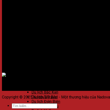
Du lịch khu dự trữ sinh quyển Mujib
Thông tin
Du lịch Israel
Du lịch Jerusalem
Giới thiệu công ty
Du lịch Nazareth
Chính sách đặt tour
Du lịch Biển Chết Israel
Chính sách bảo mật
Du lịch Biển Hồ Ga-li-lê
Liên hệ
Du lịch Eilat
Du lịch Masada
Kết nối với chúng tôi
Du lịch Haifa
Du lịch Jaffa
Du lịch Tel Aviv
Du lịch Việt Nam
Du lịch Hà Nội
Du lịch Hạ Long
Du lịch Sapa
Chấp nhận thanh toán
Du lịch Ninh Bình
Du lịch Mai Châu
Du lịch Mộc Châu
Du lịch Hà Giang
Du lịch Bắc Kạn
Du lịch Tây Bắc
Copyright © 2025 Nadova Travel - Một thương hiệu của Nadov
Du lịch Điện Biên
Du lịch Lai Châu