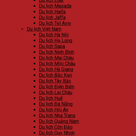
Du lịch Eilat
Du lịch Masada
Du lịch Haifa
Du lịch Jaffa
Du lịch Tel Aviv
Du lịch Việt Nam
Du lịch Hà Nội
Du lịch Hạ Long
Du lịch Sapa
Du lịch Ninh Bình
Du lịch Mai Châu
Du lịch Mộc Châu
Du lịch Hà Giang
Du lịch Bắc Kạn
Du lịch Tây Bắc
Du lịch Điện Biên
Du lịch Lai Châu
Du lịch Huế
Du lịch Đà Nẵng
Du lịch Hội An
Du lịch Nha Trang
Du lịch Quảng Nam
Du lịch Côn Đảo
Du lịch Quy Nhơn