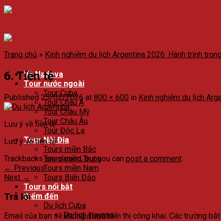
Trang chủ
»
Kinh nghiệm du lịch Argentina 2026: Hành trình tron
6. Tiền tệ
Về Nadova
Tour nước ngoài
Tour Cuba
Published
25/02/2026
at
800 × 600
in
Kinh nghiệm du lịch Arg
Tour Châu Á
Tour Châu Mỹ
Tour Châu Âu
Lưu ý về tiền tệ
Tour Độc Lạ
Tour Nội Địa
Lưu ý về tiền tệ
Tours miền Bắc
Trackbacks are closed, but you can
post a comment
.
Tours miền Trung
←
Previous
Tours miền Nam
Next
→
Tours Biển Đảo
Tours nổi bật
Trả lời
Điểm đến
Du lịch Cuba
Du lịch Havana
Email của bạn sẽ không được hiển thị công khai.
Các trường bắ