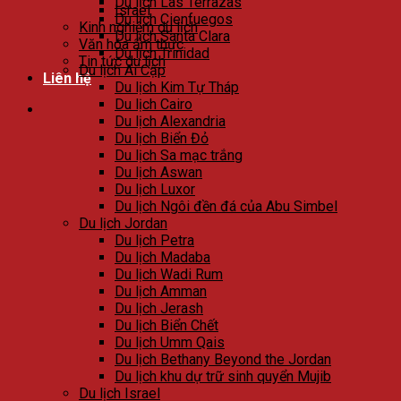
Du lịch Las Terrazas
Israel
Du lịch Cienfuegos
Kinh nghiệm du lịch
Du lịch Santa Clara
Văn hóa ẩm thực
Du lịch Trinidad
Tin tức du lịch
Du lịch Ai Cập
Liên hệ
Du lịch Kim Tự Tháp
Du lịch Cairo
Du lịch Alexandria
Du lịch Biển Đỏ
Du lịch Sa mạc trắng
Du lịch Aswan
Du lịch Luxor
Du lịch Ngôi đền đá của Abu Simbel
Du lịch Jordan
Du lịch Petra
Du lịch Madaba
Du lịch Wadi Rum
Du lịch Amman
Du lịch Jerash
Du lịch Biển Chết
Du lịch Umm Qais
Du lịch Bethany Beyond the Jordan
Du lịch khu dự trữ sinh quyển Mujib
Du lịch Israel