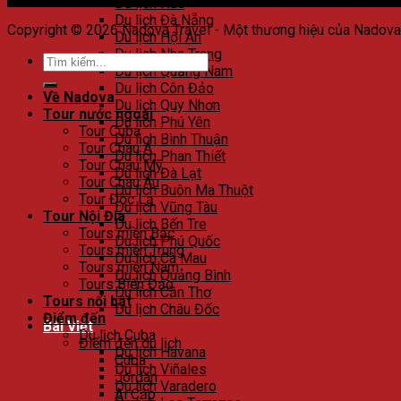
Du lịch Huế
Du lịch Đà Nẵng
Copyright © 2026 Nadova Travel - Một thương hiệu của Nadov
Du lịch Hội An
Du lịch Nha Trang
Du lịch Quảng Nam
Du lịch Côn Đảo
Về Nadova
Du lịch Quy Nhơn
Tour nước ngoài
Du lịch Phú Yên
Tour Cuba
Du lịch Bình Thuận
Tour Châu Á
Du lịch Phan Thiết
Tour Châu Mỹ
Du lịch Đà Lạt
Tour Châu Âu
Du lịch Buôn Ma Thuột
Tour Độc Lạ
Du lịch Vũng Tàu
Tour Nội Địa
Du lịch Bến Tre
Tours miền Bắc
Du lịch Phú Quốc
Tours miền Trung
Du lịch Cà Mau
Tours miền Nam
Du lịch Quảng Bình
Tours Biển Đảo
Du lịch Cần Thơ
Tours nổi bật
Du lịch Châu Đốc
Điểm đến
Bài Viết
Du lịch Cuba
Điểm đến du lịch
Du lịch Havana
Cuba
Du lịch Viñales
Jordan
Du lịch Varadero
Ai Cập