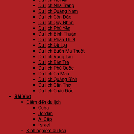
Du lịch Nha Trang
Du lịch Quảng Nam
Du lịch Côn Đảo
Du lịch Quy Nhơn
Du lịch Phú Yên
Du lịch Bình Thuận
Du lịch Phan Thiết
Du lịch Đà Lạt
Du lịch Buôn Ma Thuột
Du lịch Vũng Tàu
Du lịch Bến Tre
Du lịch Phú Quốc
Du lịch Cà Mau
Du lịch Quảng Bình
Du lịch Cần Thơ
Du lịch Châu Đốc
Bài Viết
Điểm đến du lịch
Cuba
Jordan
Ai Cập
Israel
Kinh nghiệm du lịch