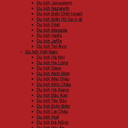
Du lịch Jerusalem
Du lịch Nazareth
Du lịch Biển Chết Israel
Du lịch Biển Hồ Ga-li-lê
Du lịch Eilat
Du lịch Masada
Du lịch Haifa
Du lịch Jaffa
Du lịch Tel Aviv
Du lịch Việt Nam
Du lịch Hà Nội
Du lịch Hạ Long
Du lịch Sapa
Du lịch Ninh Bình
Du lịch Mai Châu
Du lịch Mộc Châu
Du lịch Hà Giang
Du lịch Bắc Kạn
Du lịch Tây Bắc
Du lịch Điện Biên
Du lịch Lai Châu
Du lịch Huế
Du lịch Đà Nẵng
Du lịch Hội An