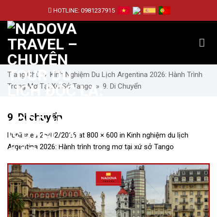
Skip
HOTLINE:
0981237915
to
content
Trang Chủ
»
Kinh Nghiệm Du Lịch Argentina 2026: Hành Trình
Trong Mơ Tại Xứ Sở Tango
»
9. Di Chuyển
9. Di chuyển
Published
25/02/2026
at
800 × 600
in
Kinh nghiệm du lịch
Argentina 2026: Hành trình trong mơ tại xứ sở Tango