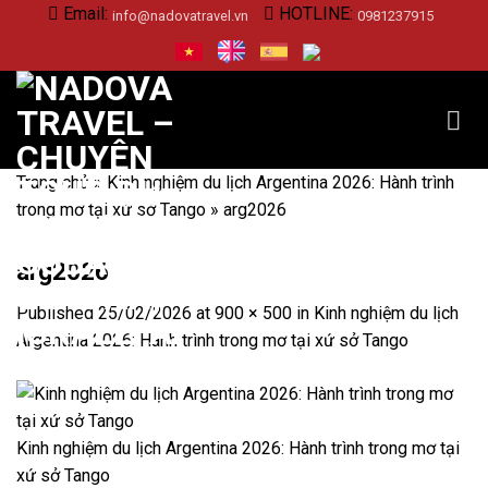
Skip
Email:
HOTLINE:
info@nadovatravel.vn
0981237915
to
content
Trang chủ
»
Kinh nghiệm du lịch Argentina 2026: Hành trình
trong mơ tại xứ sở Tango
»
arg2026
arg2026
Published
25/02/2026
at
900 × 500
in
Kinh nghiệm du lịch
Argentina 2026: Hành trình trong mơ tại xứ sở Tango
Kinh nghiệm du lịch Argentina 2026: Hành trình trong mơ tại
xứ sở Tango