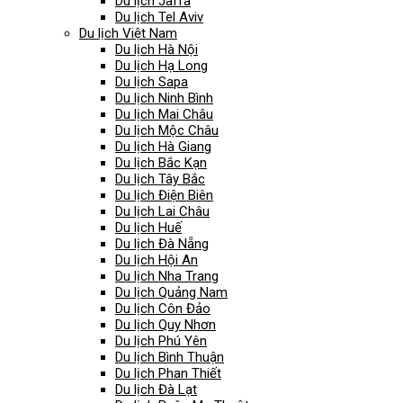
Du lịch Jaffa
Du lịch Tel Aviv
Du lịch Việt Nam
Du lịch Hà Nội
Du lịch Hạ Long
Du lịch Sapa
Du lịch Ninh Bình
Du lịch Mai Châu
Du lịch Mộc Châu
Du lịch Hà Giang
Du lịch Bắc Kạn
Du lịch Tây Bắc
Du lịch Điện Biên
Du lịch Lai Châu
Du lịch Huế
Du lịch Đà Nẵng
Du lịch Hội An
Du lịch Nha Trang
Du lịch Quảng Nam
Du lịch Côn Đảo
Du lịch Quy Nhơn
Du lịch Phú Yên
Du lịch Bình Thuận
Du lịch Phan Thiết
Du lịch Đà Lạt