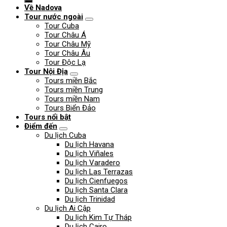
Về Nadova
Tour nước ngoài
Tour Cuba
Tour Châu Á
Tour Châu Mỹ
Tour Châu Âu
Tour Độc Lạ
Tour Nội Địa
Tours miền Bắc
Tours miền Trung
Tours miền Nam
Tours Biển Đảo
Tours nổi bật
Điểm đến
Du lịch Cuba
Du lịch Havana
Du lịch Viñales
Du lịch Varadero
Du lịch Las Terrazas
Du lịch Cienfuegos
Du lịch Santa Clara
Du lịch Trinidad
Du lịch Ai Cập
Du lịch Kim Tự Tháp
Du lịch Cairo