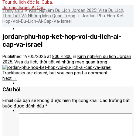
Trang Chủ
»
Kinh Nghiệm Du Lịch Jordan 2025: Visa Du Lịch,
Thời Tiết Và Những Mẹo Quan Trọng
»
Jordan-Phu-Hop-Ket-
Hop-Voi-Du-Lich-Ai-Cap-Va-Israel
Về Nadova
jordan-phu-hop-ket-hop-voi-du-lich-ai-
cap-va-israel
Tour nước ngoài
Published
19/05/2025
at
800 × 800
in
Kinh nghiệm du lịch Jordan
2025: Visa du lịch, thời tiết và những mẹo quan trọng
Trackbacks are closed, but you can
post a comment
.
Next
→
Tour Nội Địa
Câu hỏi
Email của bạn sẽ không được hiển thị công khai.
Các trường bắt
buộc được đánh dấu
*
Tours nổi bật