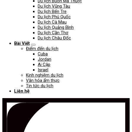
Du lịch Buôn Ma Thuột
Du lịch Vũng Tàu
Du lịch Bến Tre
Du lịch Phú Quốc
Du lịch Cà Mau
Du lịch Quảng Bình
Du lịch Cần Thơ
Du lịch Châu Đốc
Bài Viết
Điểm đến du lịch
Cuba
Jordan
Ai Cập
Israel
Kinh nghiệm du lịch
Văn hóa ẩm thực
Tin tức du lịch
Liên hệ