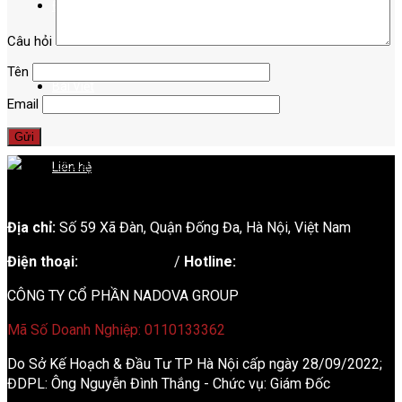
Điểm đến
Câu hỏi
Tên
Bài Viết
Email
Liên hệ
Địa chỉ:
Số 59 Xã Đàn, Quận Đống Đa, ​​Hà Nội, Việt Nam
Điện thoại:
02438721873
/
Hotline:
0981237915
CÔNG TY CỔ PHẦN NADOVA GROUP
Mã Số Doanh Nghiệp: 0110133362
Do Sở Kế Hoạch & Đầu Tư TP Hà Nội cấp ngày 28/09/2022;
ĐDPL: Ông Nguyễn Đình Thắng - Chức vụ: Giám Đốc