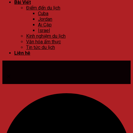
Bài Viết
Điểm đến du lịch
Cuba
Jordan
Ai Cập
Israel
Kinh nghiệm du lịch
Văn hóa ẩm thực
Tin tức du lịch
Liên hệ