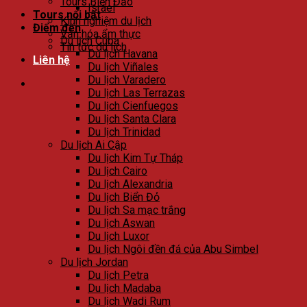
Tours Biển Đảo
Israel
Tours nổi bật
Kinh nghiệm du lịch
Điểm đến
Văn hóa ẩm thực
Du lịch Cuba
Tin tức du lịch
Du lịch Havana
Liên hệ
Du lịch Viñales
Du lịch Varadero
Du lịch Las Terrazas
Du lịch Cienfuegos
Du lịch Santa Clara
Du lịch Trinidad
Du lịch Ai Cập
Du lịch Kim Tự Tháp
Du lịch Cairo
Du lịch Alexandria
Du lịch Biển Đỏ
Du lịch Sa mạc trắng
Du lịch Aswan
Du lịch Luxor
Du lịch Ngôi đền đá của Abu Simbel
Du lịch Jordan
Du lịch Petra
Du lịch Madaba
Du lịch Wadi Rum