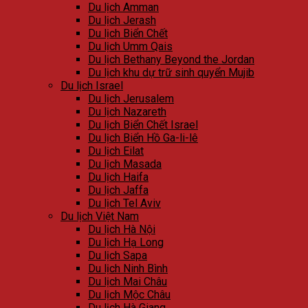
Du lịch Amman
Du lịch Jerash
Du lịch Biển Chết
Du lịch Umm Qais
Du lịch Bethany Beyond the Jordan
Du lịch khu dự trữ sinh quyển Mujib
Du lịch Israel
Du lịch Jerusalem
Du lịch Nazareth
Du lịch Biển Chết Israel
Du lịch Biển Hồ Ga-li-lê
Du lịch Eilat
Du lịch Masada
Du lịch Haifa
Du lịch Jaffa
Du lịch Tel Aviv
Du lịch Việt Nam
Du lịch Hà Nội
Du lịch Hạ Long
Du lịch Sapa
Du lịch Ninh Bình
Du lịch Mai Châu
Du lịch Mộc Châu
Du lịch Hà Giang