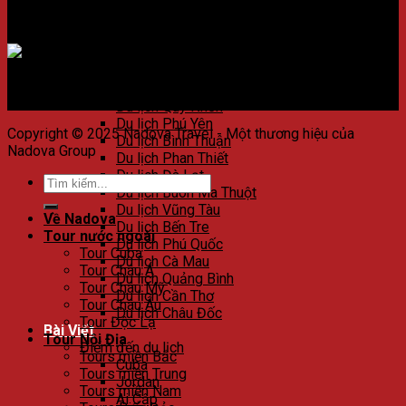
Du lịch Huế
Du lịch Đà Nẵng
Chấp nhận thanh toán
Du lịch Hội An
Du lịch Nha Trang
Du lịch Quảng Nam
Du lịch Côn Đảo
Du lịch Quy Nhơn
Du lịch Phú Yên
Copyright © 2025 Nadova Travel - Một thương hiệu của
Du lịch Bình Thuận
Nadova Group
Du lịch Phan Thiết
Du lịch Đà Lạt
Du lịch Buôn Ma Thuột
Du lịch Vũng Tàu
Về Nadova
Du lịch Bến Tre
Tour nước ngoài
Du lịch Phú Quốc
Tour Cuba
Du lịch Cà Mau
Tour Châu Á
Du lịch Quảng Bình
Tour Châu Mỹ
Du lịch Cần Thơ
Tour Châu Âu
Du lịch Châu Đốc
Tour Độc Lạ
Bài Viết
Tour Nội Địa
Điểm đến du lịch
Tours miền Bắc
Cuba
Tours miền Trung
Jordan
Tours miền Nam
Ai Cập